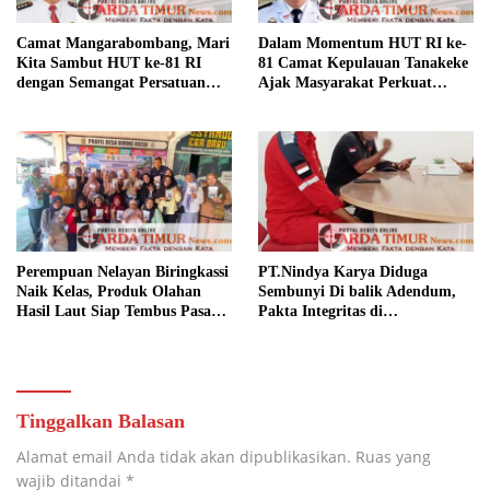
Camat Mangarabombang, Mari
Dalam Momentum HUT RI ke-
Kita Sambut HUT ke-81 RI
81 Camat Kepulauan Tanakeke
dengan Semangat Persatuan
Ajak Masyarakat Perkuat
dan Pembangunan.‍
Persatuan dan Tingkatkan
Kesejahteraan.
Perempuan Nelayan Biringkassi
PT.Nindya Karya Diduga
Naik Kelas, Produk Olahan
Sembunyi Di balik Adendum,
Hasil Laut Siap Tembus Pasar
Pakta Integritas di
Digital
Pertanyakan.
Tinggalkan Balasan
Alamat email Anda tidak akan dipublikasikan.
Ruas yang
wajib ditandai
*