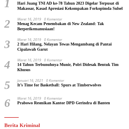
1
Hari Juang TNI AD ke-78 Tahun 2023 Digelar Terpusat di
Makassar, Kasad Apresiasi Kekompakan Forkopimda Sulsel
Maret 16, 2019
0 Komentar
2
Menag Kecam Penembakan di New Zealand: Tak
Berperikemanusiaan!
Maret 16, 2019
0 Komentar
3
2 Hari Hilang, Nelayan Tewas Mengambang di Pantai
Cipalawah Garut
Maret 16, 2019
0 Komentar
4
14 Tahun Terbunuhnya Munir, Polri Didesak Bentuk Tim
Khusus
Januari 16, 2021
0 Komentar
5
It’s Time for Basketball: Spurs at Timberwolves
Maret 16, 2019
0 Komentar
6
Prabowo Resmikan Kantor DPD Gerindra di Banten
Berita Kriminal