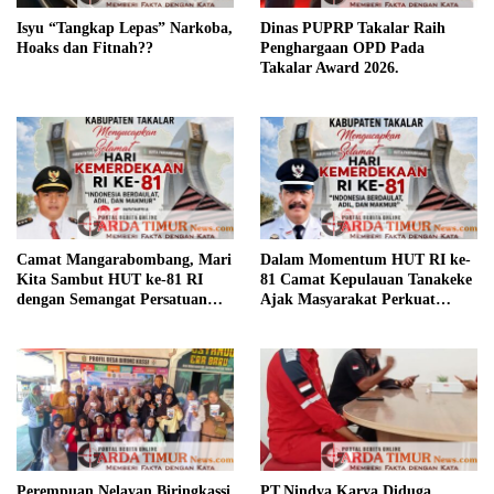
Isyu “Tangkap Lepas” Narkoba,
Dinas PUPRP Takalar Raih
Hoaks dan Fitnah??
Penghargaan OPD Pada
Takalar Award 2026.
Camat Mangarabombang, Mari
Dalam Momentum HUT RI ke-
Kita Sambut HUT ke-81 RI
81 Camat Kepulauan Tanakeke
dengan Semangat Persatuan
Ajak Masyarakat Perkuat
dan Pembangunan.‍
Persatuan dan Tingkatkan
Kesejahteraan.
Perempuan Nelayan Biringkassi
PT.Nindya Karya Diduga