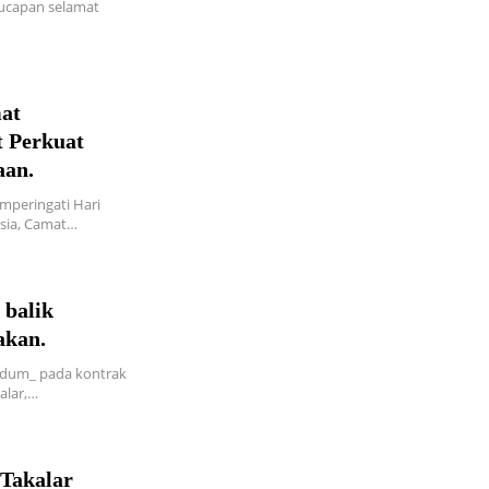
ucapan selamat
at
 Perkuat
aan.
peringati Hari
sia, Camat…
 balik
akan.
dum_ pada kontrak
alar,…
 Takalar