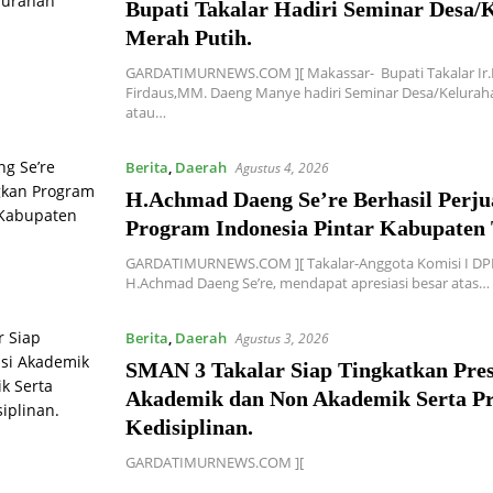
Bupati Takalar Hadiri Seminar Desa/
Merah Putih.
GARDATIMURNEWS.COM ][ Makassar-‍ Bupati Takalar 
Firdaus,MM. Daeng Manye hadiri Seminar Desa/Kelurah
atau…
Berita
,
Daerah
Agustus 4, 2026
H.Achmad Daeng Se’re Berhasil Perj
Program Indonesia Pintar Kabupaten 
GARDATIMURNEWS.COM ][ Takalar-Anggota Komisi I DPR
H.Achmad Daeng Se’re, mendapat apresiasi besar atas…
Berita
,
Daerah
Agustus 3, 2026
SMAN 3 Takalar Siap Tingkatkan Pres
Akademik dan Non Akademik Serta Pr
Kedisiplinan.
GARDATIMURNEWS.COM ][