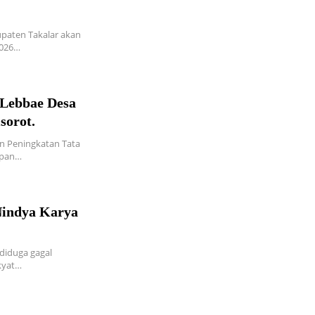
aten Takalar akan
2026…
 Lebbae Desa
sorot.
 Peningkatan Tata
rapan…
Nindya Karya
iduga gagal
kyat…