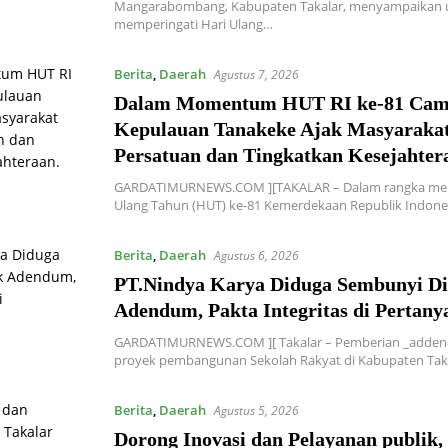
Mangarabombang, Kabupaten Takalar, menyampaikan 
memperingati Hari Ulang…
Berita
,
Daerah
Agustus 7, 2026
Dalam Momentum HUT RI ke-81 Cam
Kepulauan Tanakeke Ajak Masyarakat
Persatuan dan Tingkatkan Kesejahter
GARDATIMURNEWS.COM ][TAKALAR – Dalam rangka mem
Ulang Tahun (HUT) ke-81 Kemerdekaan Republik Indone
Berita
,
Daerah
Agustus 6, 2026
PT.Nindya Karya Diduga Sembunyi Di
Adendum, Pakta Integritas di Pertany
GARDATIMURNEWS.COM ][ Takalar – Pemberian _adden
proyek pembangunan Sekolah Rakyat di Kabupaten Tak
Berita
,
Daerah
Agustus 5, 2026
Dorong Inovasi dan Pelayanan publik,