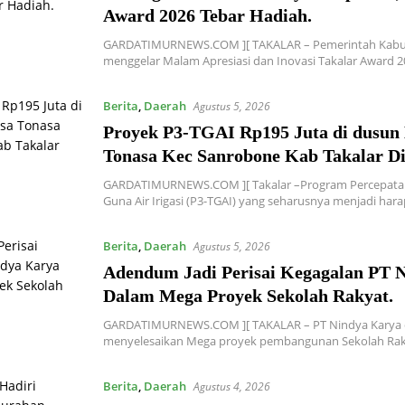
Award 2026 Tebar Hadiah.
GARDATIMURNEWS.COM ][ TAKALAR – Pemerintah Kabup
menggelar Malam Apresiasi dan Inovasi Takalar Award 
Berita
,
Daerah
Agustus 5, 2026
Proyek P3-TGAI Rp195 Juta di dusun
Tonasa Kec Sanrobone Kab Takalar Di
GARDATIMURNEWS.COM ][ Takalar –Program Percepatan
Guna Air Irigasi (P3-TGAI) yang seharusnya menjadi ha
Berita
,
Daerah
Agustus 5, 2026
Adendum Jadi Perisai Kegagalan PT 
Dalam Mega Proyek Sekolah Rakyat.
GARDATIMURNEWS.COM ][ TAKALAR – PT Nindya Karya d
menyelesaikan Mega proyek pembangunan Sekolah Ra
Berita
,
Daerah
Agustus 4, 2026