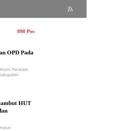
898 Pos
aan OPD Pada
Umum, Penataan
 Kabupaten
 Sambut HUT
dan
amatan