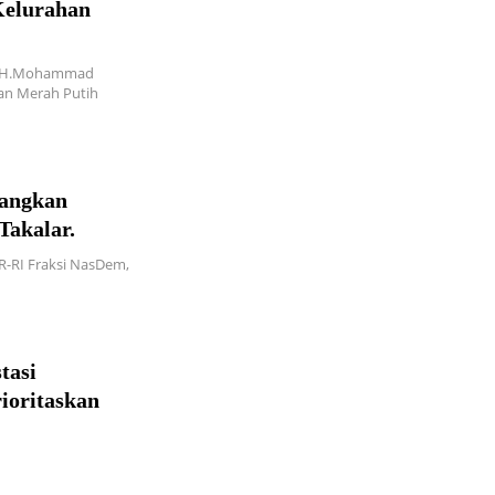
Kelurahan
Ir.H.Mohammad
an Merah Putih
uangkan
Takalar.
-RI Fraksi NasDem,
tasi
ioritaskan