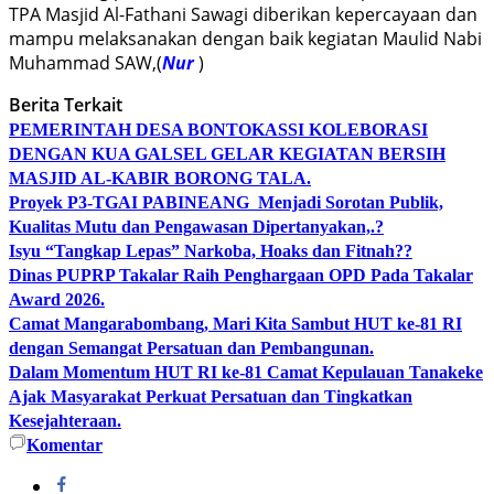
TPA Masjid Al-Fathani Sawagi diberikan kepercayaan dan
mampu melaksanakan dengan baik kegiatan Maulid Nabi
Muhammad SAW,(
Nur
)
Berita Terkait
PEMERINTAH DESA BONTOKASSI KOLEBORASI
DENGAN KUA GALSEL GELAR KEGIATAN BERSIH
MASJID AL-KABIR BORONG TALA.
Proyek P3-TGAI PABINEANG Menjadi Sorotan Publik,
Kualitas Mutu dan Pengawasan Dipertanyakan,.?
Isyu “Tangkap Lepas” Narkoba, Hoaks dan Fitnah??
Dinas PUPRP Takalar Raih Penghargaan OPD Pada Takalar
Award 2026.
Camat Mangarabombang, Mari Kita Sambut HUT ke-81 RI
dengan Semangat Persatuan dan Pembangunan.‍
Dalam Momentum HUT RI ke-81 Camat Kepulauan Tanakeke
Ajak Masyarakat Perkuat Persatuan dan Tingkatkan
Kesejahteraan.
Komentar