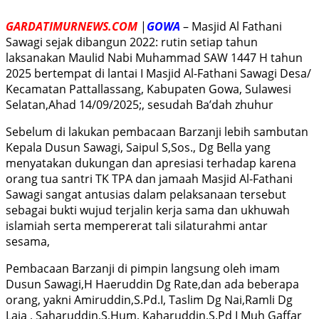
GARDATIMURNEWS.COM
|
GOWA
– Masjid Al Fathani
Sawagi sejak dibangun 2022: rutin setiap tahun
laksanakan Maulid Nabi Muhammad SAW 1447 H tahun
2025 bertempat di lantai I Masjid Al-Fathani Sawagi Desa/
Kecamatan Pattallassang, Kabupaten Gowa, Sulawesi
Selatan,Ahad 14/09/2025;, sesudah Ba’dah zhuhur
Sebelum di lakukan pembacaan Barzanji lebih sambutan
Kepala Dusun Sawagi, Saipul S,Sos., Dg Bella yang
menyatakan dukungan dan apresiasi terhadap karena
orang tua santri TK TPA dan jamaah Masjid Al-Fathani
Sawagi sangat antusias dalam pelaksanaan tersebut
sebagai bukti wujud terjalin kerja sama dan ukhuwah
islamiah serta mempererat tali silaturahmi antar
sesama,
Pembacaan Barzanji di pimpin langsung oleh imam
Dusun Sawagi,H Haeruddin Dg Rate,dan ada beberapa
orang, yakni Amiruddin,S.Pd.I, Taslim Dg Nai,Ramli Dg
Laja , Saharuddin,S,Hum, Kaharuddin,S.Pd I Muh Gaffar