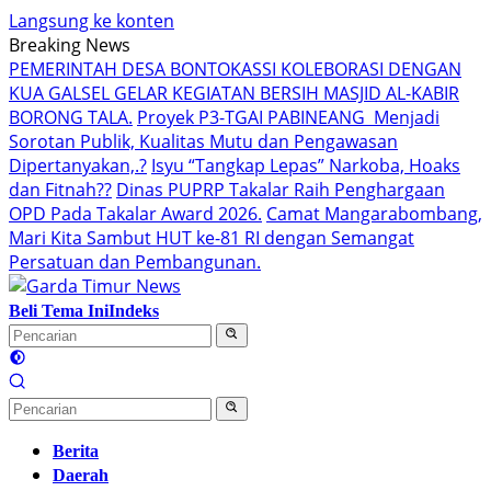
Langsung ke konten
Breaking News
PEMERINTAH DESA BONTOKASSI KOLEBORASI DENGAN
KUA GALSEL GELAR KEGIATAN BERSIH MASJID AL-KABIR
BORONG TALA.
Proyek P3-TGAI PABINEANG Menjadi
Sorotan Publik, Kualitas Mutu dan Pengawasan
Dipertanyakan,.?
Isyu “Tangkap Lepas” Narkoba, Hoaks
dan Fitnah??
Dinas PUPRP Takalar Raih Penghargaan
OPD Pada Takalar Award 2026.
Camat Mangarabombang,
Mari Kita Sambut HUT ke-81 RI dengan Semangat
Persatuan dan Pembangunan.‍
Beli Tema Ini
Indeks
Berita
Daerah