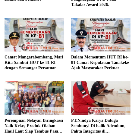
Takalar Award 2026.
Camat Mangarabombang, Mari
Dalam Momentum HUT RI ke-
Kita Sambut HUT ke-81 RI
81 Camat Kepulauan Tanakeke
dengan Semangat Persatuan
Ajak Masyarakat Perkuat
dan Pembangunan.‍
Persatuan dan Tingkatkan
Kesejahteraan.
Perempuan Nelayan Biringkassi
PT.Nindya Karya Diduga
Naik Kelas, Produk Olahan
Sembunyi Di balik Adendum,
Hasil Laut Siap Tembus Pasar
Pakta Integritas di