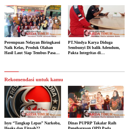
Kesejahteraan.
Perempuan Nelayan Biringkassi
PT.Nindya Karya Diduga
Naik Kelas, Produk Olahan
Sembunyi Di balik Adendum,
Hasil Laut Siap Tembus Pasar
Pakta Integritas di
Digital
Pertanyakan.
Rekomendasi untuk kamu
Isyu “Tangkap Lepas” Narkoba,
Dinas PUPRP Takalar Raih
Hoaks dan Fitnah??
Penghargaan OPD Pada