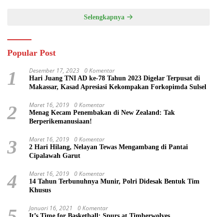
Selengkapnya
Popular Post
Desember 17, 2023
0 Komentar
1
Hari Juang TNI AD ke-78 Tahun 2023 Digelar Terpusat di
Makassar, Kasad Apresiasi Kekompakan Forkopimda Sulsel
Maret 16, 2019
0 Komentar
2
Menag Kecam Penembakan di New Zealand: Tak
Berperikemanusiaan!
Maret 16, 2019
0 Komentar
3
2 Hari Hilang, Nelayan Tewas Mengambang di Pantai
Cipalawah Garut
Maret 16, 2019
0 Komentar
4
14 Tahun Terbunuhnya Munir, Polri Didesak Bentuk Tim
Khusus
Januari 16, 2021
0 Komentar
5
It’s Time for Basketball: Spurs at Timberwolves