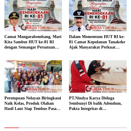
Camat Mangarabombang, Mari
Dalam Momentum HUT RI ke-
Kita Sambut HUT ke-81 RI
81 Camat Kepulauan Tanakeke
dengan Semangat Persatuan
Ajak Masyarakat Perkuat
dan Pembangunan.‍
Persatuan dan Tingkatkan
Kesejahteraan.
Perempuan Nelayan Biringkassi
PT.Nindya Karya Diduga
Naik Kelas, Produk Olahan
Sembunyi Di balik Adendum,
Hasil Laut Siap Tembus Pasar
Pakta Integritas di
Digital
Pertanyakan.