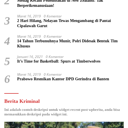
2
Menag Kecam Penembakan di New Zealand: Tak
Berperikemanusiaan!
Maret 16, 2019
0 Komentar
3
2 Hari Hilang, Nelayan Tewas Mengambang di Pantai
Cipalawah Garut
Maret 16, 2019
0 Komentar
4
14 Tahun Terbunuhnya Munir, Polri Didesak Bentuk Tim
Khusus
Januari 16, 2021
0 Komentar
5
It’s Time for Basketball: Spurs at Timberwolves
Maret 16, 2019
0 Komentar
6
Prabowo Resmikan Kantor DPD Gerindra di Banten
Berita Kriminal
Ini adalah contoh deskripsi untuk widget recent post wpberita, anda bisa
memasukkan deskripsi pada widget ini.