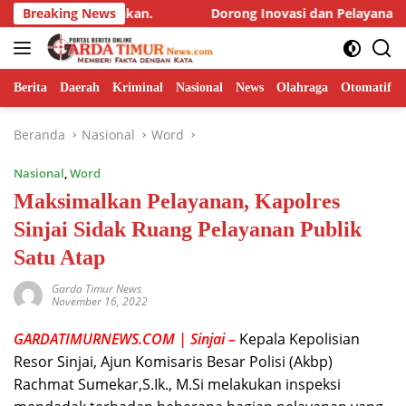
Langsung
 Pertanyakan.
Breaking News
Dorong Inovasi dan Pelayanan publik, Tak
ke
konten
Berita
Daerah
Kriminal
Nasional
News
Olahraga
Otomatif
Beranda
Nasional
Word
Nasional
,
Word
Maksimalkan Pelayanan, Kapolres
Sinjai Sidak Ruang Pelayanan Publik
Satu Atap
Garda Timur News
November 16, 2022
GARDATIMURNEWS.COM | Sinjai –
Kepala Kepolisian
Resor Sinjai, Ajun Komisaris Besar Polisi (Akbp)
Rachmat Sumekar,S.Ik., M.Si melakukan inspeksi