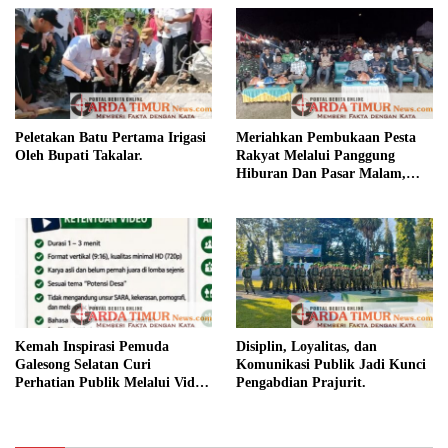
Peletakan Batu Pertama Irigasi
Meriahkan Pembukaan Pesta
Oleh Bupati Takalar.
Rakyat Melalui Panggung
Hiburan Dan Pasar Malam,
Camat Marbo Ajak Warga Jaga
Keamanan dan Kebersamaan.
Kemah Inspirasi Pemuda
Disiplin, Loyalitas, dan
Galesong Selatan Curi
Komunikasi Publik Jadi Kunci
Perhatian Publik Melalui Video
Pengabdian Prajurit.
Potensi Desa.