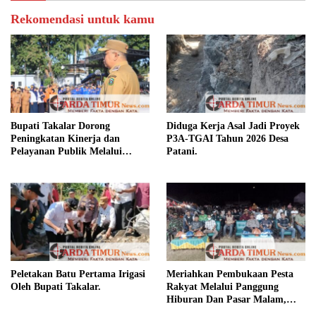
Rekomendasi untuk kamu
Bupati Takalar Dorong
Diduga Kerja Asal Jadi Proyek
Peningkatan Kinerja dan
P3A-TGAI Tahun 2026 Desa
Pelayanan Publik Melalui
Patani.
Disiplin ASN.
Peletakan Batu Pertama Irigasi
Meriahkan Pembukaan Pesta
Oleh Bupati Takalar.
Rakyat Melalui Panggung
Hiburan Dan Pasar Malam,
Camat Marbo Ajak Warga Jaga