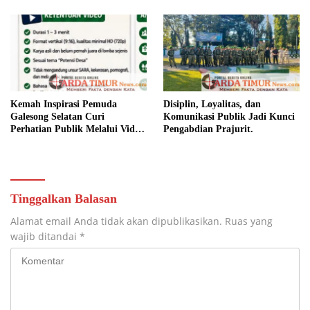
Keamanan dan Kebersamaan.
Kemah Inspirasi Pemuda
Disiplin, Loyalitas, dan
Galesong Selatan Curi
Komunikasi Publik Jadi Kunci
Perhatian Publik Melalui Video
Pengabdian Prajurit.
Potensi Desa.
Tinggalkan Balasan
Alamat email Anda tidak akan dipublikasikan.
Ruas yang
wajib ditandai
*