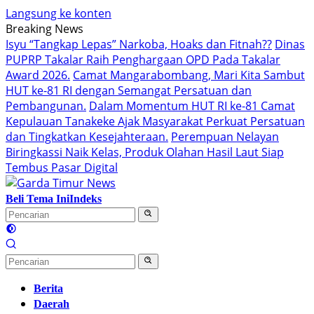
Langsung ke konten
Breaking News
Isyu “Tangkap Lepas” Narkoba, Hoaks dan Fitnah??
Dinas
PUPRP Takalar Raih Penghargaan OPD Pada Takalar
Award 2026.
Camat Mangarabombang, Mari Kita Sambut
HUT ke-81 RI dengan Semangat Persatuan dan
Pembangunan.‍
Dalam Momentum HUT RI ke-81 Camat
Kepulauan Tanakeke Ajak Masyarakat Perkuat Persatuan
dan Tingkatkan Kesejahteraan.
Perempuan Nelayan
Biringkassi Naik Kelas, Produk Olahan Hasil Laut Siap
Tembus Pasar Digital
Beli Tema Ini
Indeks
Berita
Daerah