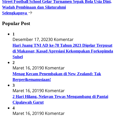
Street Football School Gelar Turnamen Sepak Bola Usia Dini,
Wadah Pembinaan dan Silaturahmi
Selengkapnya
Popular Post
1
Desember 17, 2023
0 Komentar
Hari Juang TNI AD ke-78 Tahun 2023 Digelar Terpusat
di Makassar, Kasad Apresiasi Kekompakan Forkopimda
Sulsel
2
Maret 16, 2019
0 Komentar
Menag Kecam Penembakan di New Zealand: Tak
Berperikemanusiaan!
3
Maret 16, 2019
0 Komentar
2 Hari Hilang, Nelayan Tewas Mengambang di Pantai
Cipalawah Garut
4
Maret 16, 2019
0 Komentar