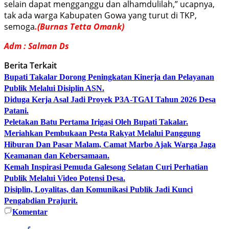
selain dapat mengganggu dan alhamdulilah,” ucapnya,
tak ada warga Kabupaten Gowa yang turut di TKP,
semoga
.(Burnas Tetta Omank)
Adm : Salman Ds
Berita Terkait
Bupati Takalar Dorong Peningkatan Kinerja dan Pelayanan
Publik Melalui Disiplin ASN.
Diduga Kerja Asal Jadi Proyek P3A-TGAI Tahun 2026 Desa
Patani.
Peletakan Batu Pertama Irigasi Oleh Bupati Takalar.
Meriahkan Pembukaan Pesta Rakyat Melalui Panggung
Hiburan Dan Pasar Malam, Camat Marbo Ajak Warga Jaga
Keamanan dan Kebersamaan.
Kemah Inspirasi Pemuda Galesong Selatan Curi Perhatian
Publik Melalui Video Potensi Desa.
Disiplin, Loyalitas, dan Komunikasi Publik Jadi Kunci
Pengabdian Prajurit.
Komentar