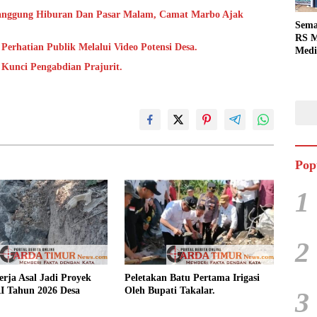
anggung Hiburan Dan Pasar Malam, Camat Marbo Ajak
Sema
RS M
Perhatian Publik Melalui Video Potensi Desa.
Medi
Dua 
i Kunci Pengabdian Prajurit.
Berg
Pop
1
2
rja Asal Jadi Proyek
Peletakan Batu Pertama Irigasi
 Tahun 2026 Desa
Oleh Bupati Takalar.
3