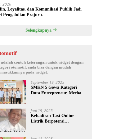
17, 2026
plin, Loyalitas, dan Komunikasi Publik Jadi
i Pengabdian Prajurit.
Selengkapnya
tomotif
i adalah contoh keterangan untuk widget dengan
tegori otomotif, anda bisa dengan mudah
masukkannya pada widget.
September 19, 2025
SMKN 5 Gowa Kategori
Duta Entrepreneur, Mechanic
Skill & Social Media Creator
Enduro Skill Contest
Nasional Ta- 2025
Juni 19, 2025
Kehadiran Taxi Online
Listrik Berpotensi
Menimbulkan Konflik Sosial.
Juni 18, 2025