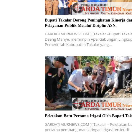
Bupati Takalar Dorong Peningkatan Kinerja da
Pelayanan Publik Melalui Disiplin ASN.
GARDATIMURNEWS.COM ][ Takalar –Bupati Takala
Daeng Manye, memimpin Apel Gabungan Lingku
Pemerintah Kabupaten Takalar yang…
Peletakan Batu Pertama Irigasi Oleh Bupati Tak
GARDATIMURNEWS.COM ][ Takalar – Peletakan b
pertama pembangunan jaringan irigasi tersier di