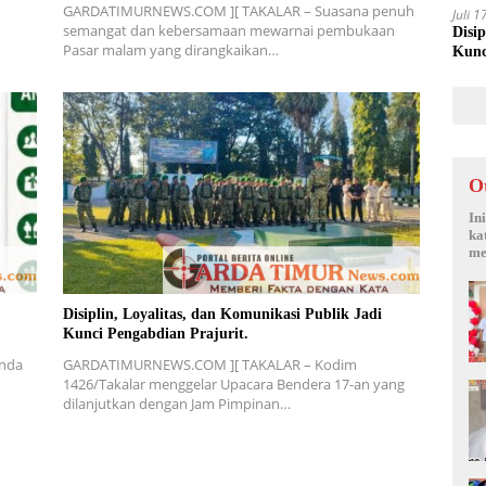
GARDATIMURNEWS.COM ][ TAKALAR – Suasana penuh
Juli 
semangat dan kebersamaan mewarnai pembukaan
Disi
Pasar malam yang dirangkaikan…
Kunc
O
In
ka
me
Disiplin, Loyalitas, dan Komunikasi Publik Jadi
Kunci Pengabdian Prajurit.
nda
GARDATIMURNEWS.COM ][ TAKALAR – Kodim
1426/Takalar menggelar Upacara Bendera 17-an yang
dilanjutkan dengan Jam Pimpinan…