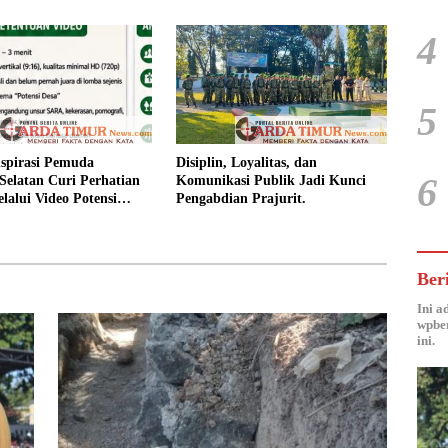
4
5
spirasi Pemuda
Disiplin, Loyalitas, dan
6
Selatan Curi Perhatian
Komunikasi Publik Jadi Kunci
lalui Video Potensi
Pengabdian Prajurit.
Ber
Ini a
wpber
ini.