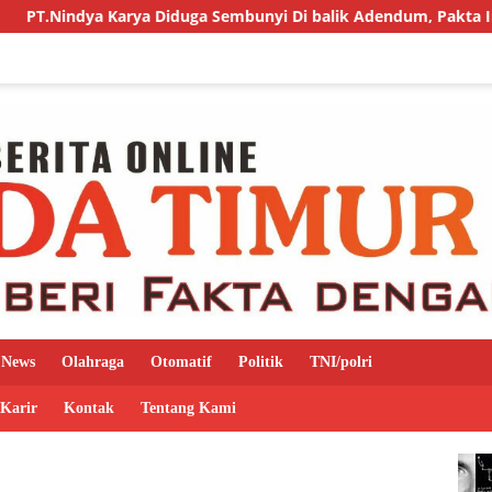
arya Diduga Sembunyi Di balik Adendum, Pakta Integritas di Pe
News
Olahraga
Otomatif
Politik
TNI/polri
 Karir
Kontak
Tentang Kami