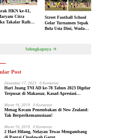
rak HKN ke-61,
aryam Citra
Street Football School
ka Takalar Raih
Gelar Turnamen Sepak
Penghargaan
Bola Usia Dini, Wadah
engsi
Pembinaan dan
Silaturahmi
Selengkapnya
ular Post
Desember 17, 2023
0 Komentar
Hari Juang TNI AD ke-78 Tahun 2023 Digelar
Terpusat di Makassar, Kasad Apresiasi
Kekompakan Forkopimda Sulsel
Maret 16, 2019
0 Komentar
Menag Kecam Penembakan di New Zealand:
Tak Berperikemanusiaan!
Maret 16, 2019
0 Komentar
2 Hari Hilang, Nelayan Tewas Mengambang
di Pantai Cipalawah Garut