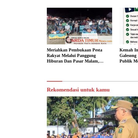
Meriahkan Pembukaan Pesta
Kemah In
Rakyat Melalui Panggung
Galesong 
Hiburan Dan Pasar Malam,
Publik Me
Camat Marbo Ajak Warga Jaga
Desa.
Keamanan dan Kebersamaan.
Rekomendasi untuk kamu