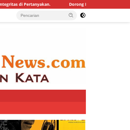
rtanyakan.
Dorong Inovasi dan Pelayanan publik, Takala