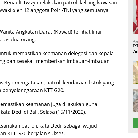
 Renault Twizy melakukan patroli keliling kawasan
iawaki oleh 12 anggota Polri-TNI yang semuanya
Wanita Angkatan Darat (Kowad) terlihat lihai
itas dua orang.
Ag
PT
Ad
untuk memastikan keamanan delegasi dan kepala
iling dan sesekali memberikan imbauan-imbauan
asetyo mengatakan, patroli kendaraan listrik yang
 penyelenggaraan KTT G20.
in memastikan keamanan juga dilakukan guna
ta Dedi di Bali, Selasa (15/11/2022).
anakan patroli, kata Dedi, sebagai wujud
aan KTT G20 berjalan sukses.