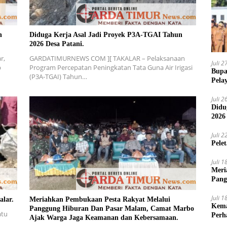
n
Diduga Kerja Asal Jadi Proyek P3A-TGAI Tahun
2026 Desa Patani.
r,
GARDATIMURNEWS COM ][ TAKALAR – Pelaksanaan
Juli 
p
Program Percepatan Peningkatan Tata Guna Air Irigasi
Bupa
(P3A-TGAI) Tahun…
Pela
Juli 
Didu
2026
Juli 
Pele
Juli 
Meri
Pang
Ajak
Juli 
alar.
Meriahkan Pembukaan Pesta Rakyat Melalui
Kema
Panggung Hiburan Dan Pasar Malam, Camat Marbo
atu
Perh
Ajak Warga Jaga Keamanan dan Kebersamaan.