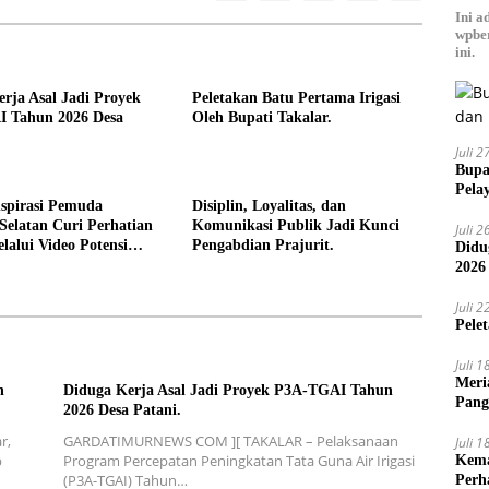
Ini a
wpber
ini.
rja Asal Jadi Proyek
Peletakan Batu Pertama Irigasi
 Tahun 2026 Desa
Oleh Bupati Takalar.
Juli 
Bupa
Pela
spirasi Pemuda
Disiplin, Loyalitas, dan
Selatan Curi Perhatian
Komunikasi Publik Jadi Kunci
Juli 
lalui Video Potensi
Pengabdian Prajurit.
Didu
2026
Juli 
Pele
Juli 
Meri
n
Diduga Kerja Asal Jadi Proyek P3A-TGAI Tahun
Pang
2026 Desa Patani.
Ajak
r,
GARDATIMURNEWS COM ][ TAKALAR – Pelaksanaan
Juli 
p
Program Percepatan Peningkatan Tata Guna Air Irigasi
Kema
(P3A-TGAI) Tahun…
Perh