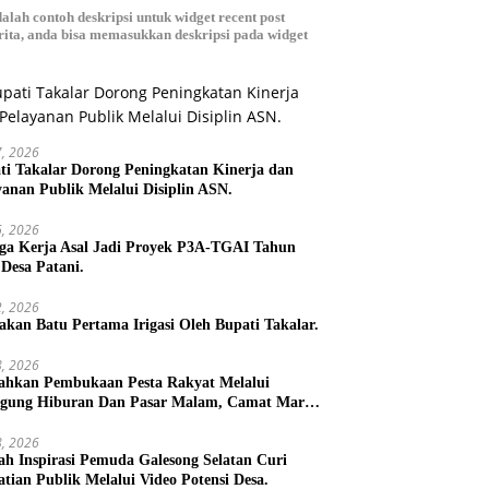
dalah contoh deskripsi untuk widget recent post
ita, anda bisa memasukkan deskripsi pada widget
27, 2026
ti Takalar Dorong Peningkatan Kinerja dan
yanan Publik Melalui Disiplin ASN.
26, 2026
ga Kerja Asal Jadi Proyek P3A-TGAI Tahun
 Desa Patani.
22, 2026
takan Batu Pertama Irigasi Oleh Bupati Takalar.
18, 2026
ahkan Pembukaan Pesta Rakyat Melalui
gung Hiburan Dan Pasar Malam, Camat Marbo
 Warga Jaga Keamanan dan Kebersamaan.
18, 2026
h Inspirasi Pemuda Galesong Selatan Curi
atian Publik Melalui Video Potensi Desa.