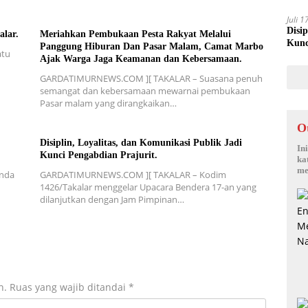
Juli 
Disi
alar.
Meriahkan Pembukaan Pesta Rakyat Melalui
Kunc
Panggung Hiburan Dan Pasar Malam, Camat Marbo
atu
Ajak Warga Jaga Keamanan dan Kebersamaan.
GARDATIMURNEWS.COM ][ TAKALAR – Suasana penuh
semangat dan kebersamaan mewarnai pembukaan
Pasar malam yang dirangkaikan…
O
Disiplin, Loyalitas, dan Komunikasi Publik Jadi
In
Kunci Pengabdian Prajurit.
ka
me
nda
GARDATIMURNEWS.COM ][ TAKALAR – Kodim
1426/Takalar menggelar Upacara Bendera 17-an yang
dilanjutkan dengan Jam Pimpinan…
n.
Ruas yang wajib ditandai
*