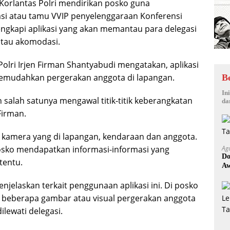
 Korlantas Polri mendirikan posko guna
si atau tamu VVIP penyelenggaraan Konferensi
ilengkapi aplikasi yang akan memantau para delegasi
 atau akomodasi.
Polri Irjen Firman Shantyabudi mengatakan, aplikasi
 memudahkan pergerakan anggota di lapangan.
B
In
 salah satunya mengawal titik-titik keberangkatan
da
Firman.
n kamera yang di lapangan, kendaraan dan anggota.
posko mendapatkan informasi-informasi yang
Ag
Do
tentu.
Aw
menjelaskan terkait penggunaan aplikasi ini. Di posko
i beberapa gambar atau visual pergerakan anggota
ilewati delegasi.