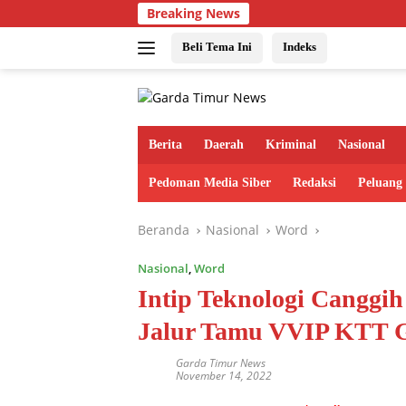
Langsung
Breaking News
ke
konten
Beli Tema Ini
Indeks
Berita
Daerah
Kriminal
Nasional
Pedoman Media Siber
Redaksi
Peluang
Beranda
Nasional
Word
Nasional
,
Word
Intip Teknologi Canggi
Jalur Tamu VVIP KTT G
Garda Timur News
November 14, 2022