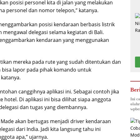
n posisi personel kita di jalan yang melakukan
nama personel dan nomor telepon,” katanya.
nggambarkan posisi kendaraan berbasis listrik
 mengawal delegasi selama kegiatan di Bali.
g menggambarkan kendaraan yang menggunakan
stikan mereka pada rute yang sudah ditentukan dan
ta bisa lapor pada pihak komando untuk
 katanya.
Ber
ohan canggihnya aplikasi ini. Sebagai contoh jika
otel. Di aplikasi ini bisa dilihat siapa anggota
Ini c
olahr
delegasi dan tugas yang diembannya.
wpber
a Made akan bertugas menjadi driver kendaraan
gasi dari India. Jadi kita langsung tahu ini
ggota apa,” ujarnya.