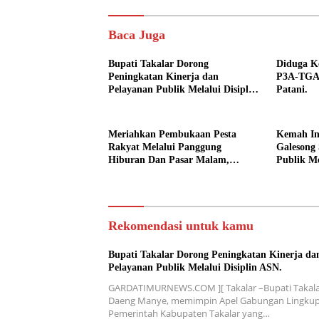
Baca Juga
Bupati Takalar Dorong
Diduga Ke
Peningkatan Kinerja dan
P3A-TGAI
Pelayanan Publik Melalui Disiplin
Patani.
ASN.
Meriahkan Pembukaan Pesta
Kemah In
Rakyat Melalui Panggung
Galesong 
Hiburan Dan Pasar Malam,
Publik Me
Camat Marbo Ajak Warga Jaga
Desa.
Keamanan dan Kebersamaan.
Rekomendasi untuk kamu
Bupati Takalar Dorong Peningkatan Kinerja da
Pelayanan Publik Melalui Disiplin ASN.
GARDATIMURNEWS.COM ][ Takalar –Bupati Takala
Daeng Manye, memimpin Apel Gabungan Lingku
Pemerintah Kabupaten Takalar yang…