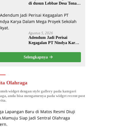
di dusun Lebbae Desa Tonasa
Kec Sanrobone Kab Takalar
Disorot.
Agustus 5, 2026
Adendum Jadi Perisai
Kegagalan PT Nindya Karya
Dalam Mega Proyek Sekolah
Rakyat.
Selengkapnya
ita Olahraga
ontoh widget dengan style gallery pada kategori
aga, anda bisa mengaturnya pada widget recent post
ita.