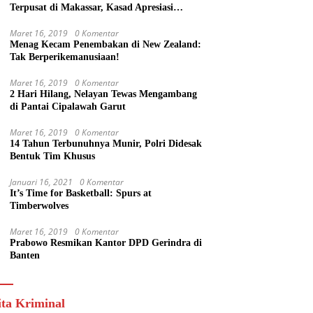
Terpusat di Makassar, Kasad Apresiasi
Kekompakan Forkopimda Sulsel
Maret 16, 2019
0 Komentar
Menag Kecam Penembakan di New Zealand:
Tak Berperikemanusiaan!
Maret 16, 2019
0 Komentar
2 Hari Hilang, Nelayan Tewas Mengambang
di Pantai Cipalawah Garut
Maret 16, 2019
0 Komentar
14 Tahun Terbunuhnya Munir, Polri Didesak
Bentuk Tim Khusus
Januari 16, 2021
0 Komentar
It’s Time for Basketball: Spurs at
Timberwolves
Maret 16, 2019
0 Komentar
Prabowo Resmikan Kantor DPD Gerindra di
Banten
ita Kriminal