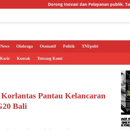
Dorong Inovasi dan Pelayanan publik, Takalar Awa
News
Olahraga
Otomatif
Politik
TNI/polri
 Karir
Kontak
Tentang Kami
h Korlantas Pantau Kelancaran
20 Bali