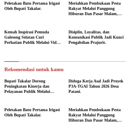
Peletakan Batu Pertama Irigasi
Meriahkan Pembukaan Pesta
Oleh Bupati Takalar.
Rakyat Melalui Panggung
Hiburan Dan Pasar Malam,
Camat Marbo Ajak Warga Jaga
Keamanan dan Kebersamaan.
Kemah Inspirasi Pemuda
Disiplin, Loyalitas, dan
Galesong Selatan Curi
Komunikasi Publik Jadi Kunci
Perhatian Publik Melalui Video
Pengabdian Prajurit.
Potensi Desa.
Rekomendasi untuk kamu
Bupati Takalar Dorong
Diduga Kerja Asal Jadi Proyek
Peningkatan Kinerja dan
P3A-TGAI Tahun 2026 Desa
Pelayanan Publik Melalui
Patani.
Disiplin ASN.
Peletakan Batu Pertama Irigasi
Meriahkan Pembukaan Pesta
Oleh Bupati Takalar.
Rakyat Melalui Panggung
Hiburan Dan Pasar Malam,
Camat Marbo Ajak Warga Jaga