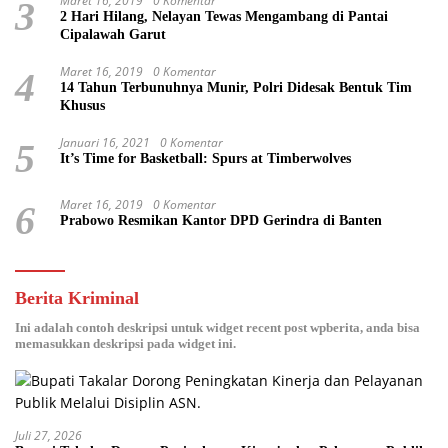
Maret 16, 2019
0 Komentar
3
2 Hari Hilang, Nelayan Tewas Mengambang di Pantai
Cipalawah Garut
Maret 16, 2019
0 Komentar
4
14 Tahun Terbunuhnya Munir, Polri Didesak Bentuk Tim
Khusus
Januari 16, 2021
0 Komentar
5
It’s Time for Basketball: Spurs at Timberwolves
Maret 16, 2019
0 Komentar
6
Prabowo Resmikan Kantor DPD Gerindra di Banten
Berita Kriminal
Ini adalah contoh deskripsi untuk widget recent post wpberita, anda bisa
memasukkan deskripsi pada widget ini.
Juli 27, 2026