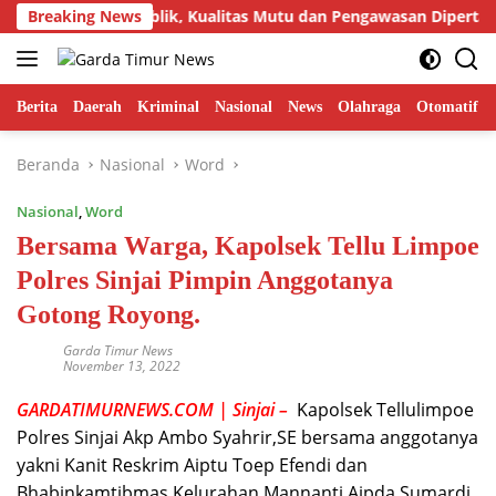
Langsung
Sorotan Publik, Kualitas Mutu dan Pengawasan Dipertanyakan,
Breaking News
ke
konten
Berita
Daerah
Kriminal
Nasional
News
Olahraga
Otomatif
Beranda
Nasional
Word
Nasional
,
Word
Bersama Warga, Kapolsek Tellu Limpoe
Polres Sinjai Pimpin Anggotanya
Gotong Royong.
Garda Timur News
November 13, 2022
GARDATIMURNEWS.COM | Sinjai –
Kapolsek Tellulimpoe
Polres Sinjai Akp Ambo Syahrir,SE bersama anggotanya
yakni Kanit Reskrim Aiptu Toep Efendi dan
Bhabinkamtibmas Kelurahan Mannanti Aipda Sumardi