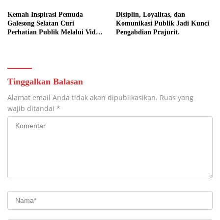
Keamanan dan Kebersamaan.
Kemah Inspirasi Pemuda
Disiplin, Loyalitas, dan
Galesong Selatan Curi
Komunikasi Publik Jadi Kunci
Perhatian Publik Melalui Video
Pengabdian Prajurit.
Potensi Desa.
Tinggalkan Balasan
Alamat email Anda tidak akan dipublikasikan.
Ruas yang
wajib ditandai
*