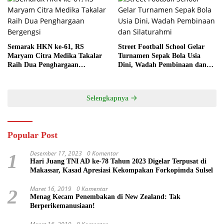
Semarak HKN ke-61, RS
Street Football School Gelar
Maryam Citra Medika Takalar
Turnamen Sepak Bola Usia
Raih Dua Penghargaan
Dini, Wadah Pembinaan dan
Bergengsi
Silaturahmi
Selengkapnya
Popular Post
Desember 17, 2023
0 Komentar
1
Hari Juang TNI AD ke-78 Tahun 2023 Digelar Terpusat di
Makassar, Kasad Apresiasi Kekompakan Forkopimda Sulsel
Maret 16, 2019
0 Komentar
2
Menag Kecam Penembakan di New Zealand: Tak
Berperikemanusiaan!