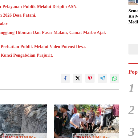
 Pelayanan Publik Melalui Disiplin ASN.
Sema
 2026 Desa Patani.
RS M
Medi
alar.
Dua 
anggung Hiburan Dan Pasar Malam, Camat Marbo Ajak
Berg
Perhatian Publik Melalui Video Potensi Desa.
i Kunci Pengabdian Prajurit.
Pop
1
2
3