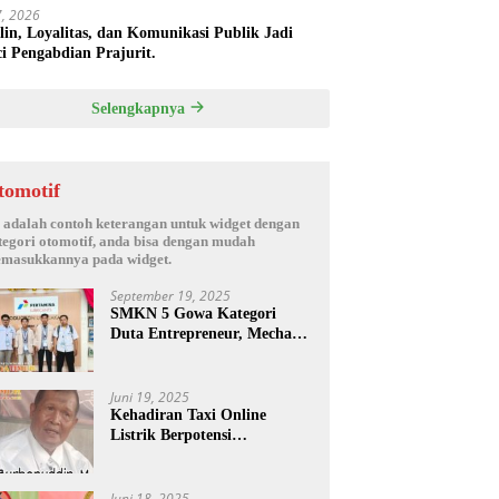
17, 2026
plin, Loyalitas, dan Komunikasi Publik Jadi
i Pengabdian Prajurit.
Selengkapnya
tomotif
i adalah contoh keterangan untuk widget dengan
tegori otomotif, anda bisa dengan mudah
masukkannya pada widget.
September 19, 2025
SMKN 5 Gowa Kategori
Duta Entrepreneur, Mechanic
Skill & Social Media Creator
Enduro Skill Contest
Nasional Ta- 2025
Juni 19, 2025
Kehadiran Taxi Online
Listrik Berpotensi
Menimbulkan Konflik Sosial.
Juni 18, 2025