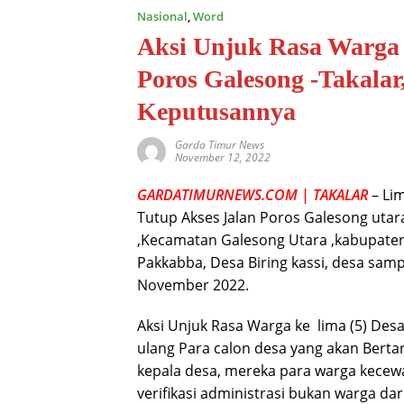
Nasional
,
Word
Aksi Unjuk Rasa Warga d
Poros Galesong -Takalar
Keputusannya
Garda Timur News
November 12, 2022
GARDATIMURNEWS.COM | TAKALAR
– Lim
Tutup Akses Jalan Poros Galesong utar
,Kecamatan Galesong Utara ,kabupaten
Pakkabba, Desa Biring kassi, desa sam
November 2022.
Aksi Unjuk Rasa Warga ke lima (5) Des
ulang Para calon desa yang akan Berta
kepala desa, mereka para warga kecewa
verifikasi administrasi bukan warga dar