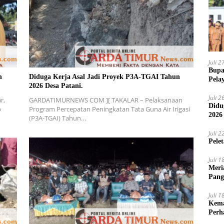
Juli 
Bupa
n
Diduga Kerja Asal Jadi Proyek P3A-TGAI Tahun
Pela
2026 Desa Patani.
Juli 
r,
GARDATIMURNEWS COM ][ TAKALAR – Pelaksanaan
Didu
p
Program Percepatan Peningkatan Tata Guna Air Irigasi
2026
(P3A-TGAI) Tahun…
Juli 
Pele
Juli 
Meri
Pang
Ajak
Juli 
Kema
Perh