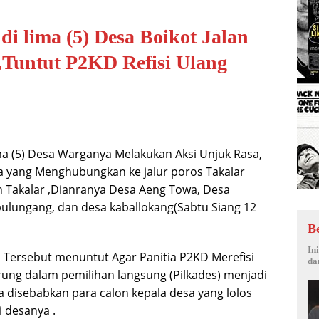
i lima (5) Desa Boikot Jalan
,Tuntut P2KD Refisi Ulang
a (5) Desa Warganya Melakukan Aksi Unjuk Rasa,
a yang Menghubungkan ke jalur poros Takalar
 Takalar ,Dianranya Desa Aeng Towa, Desa
pulungang, dan desa kaballokang(Sabtu Siang 12
B
In
a Tersebut menuntut Agar Panitia P2KD Merefisi
da
rung dalam pemilihan langsung (Pilkades) menjadi
 disebabkan para calon kepala desa yang lolos
i desanya .