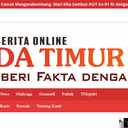
bang, Mari Kita Sambut HUT ke-81 RI dengan Semangat Persat
News
Olahraga
Otomatif
Politik
TNI/polri
 Karir
Kontak
Tentang Kami