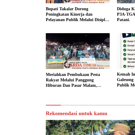
Bupati Takalar Dorong
Diduga Ke
Peningkatan Kinerja dan
P3A-TGAI
Pelayanan Publik Melalui Disiplin
Patani.
ASN.
Kemah In
Meriahkan Pembukaan Pesta
Galesong 
Rakyat Melalui Panggung
Publik Me
Hiburan Dan Pasar Malam,
Desa.
Camat Marbo Ajak Warga Jaga
Keamanan dan Kebersamaan.
Rekomendasi untuk kamu