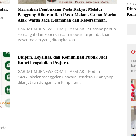
Juli 
Disi
alar.
Meriahkan Pembukaan Pesta Rakyat Melalui
Kunc
Panggung Hiburan Dan Pasar Malam, Camat Marbo
atu
Ajak Warga Jaga Keamanan dan Kebersamaan.
GARDATIMURNEWS.COM ][ TAKALAR – Suasana penuh
semangat dan kebersamaan mewarnai pembukaan
Pasar malam yang dirangkaikan…
O
Disiplin, Loyalitas, dan Komunikasi Publik Jadi
In
Kunci Pengabdian Prajurit.
ka
me
GARDATIMURNEWS.COM ][ TAKALAR – Kodim
1426/Takalar menggelar Upacara Bendera 17-an yang
dilanjutkan dengan Jam Pimpinan…
nda