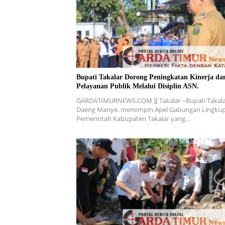
Bupati Takalar Dorong Peningkatan Kinerja da
Pelayanan Publik Melalui Disiplin ASN.
GARDATIMURNEWS.COM ][ Takalar –Bupati Takala
Daeng Manye, memimpin Apel Gabungan Lingku
Pemerintah Kabupaten Takalar yang…