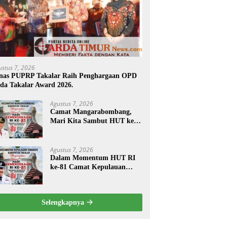
ustus 7, 2026
nas PUPRP Takalar Raih Penghargaan OPD
da Takalar Award 2026.
Agustus 7, 2026
Camat Mangarabombang,
Mari Kita Sambut HUT ke-
81 RI dengan Semangat
Persatuan dan
Pembangunan.‍
Agustus 7, 2026
Dalam Momentum HUT RI
ke-81 Camat Kepulauan
Tanakeke Ajak Masyarakat
Perkuat Persatuan dan
Tingkatkan Kesejahteraan.
Selengkapnya