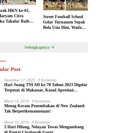
rak HKN ke-61,
aryam Citra
Street Football School
ka Takalar Raih
Gelar Turnamen Sepak
Penghargaan
Bola Usia Dini, Wadah
engsi
Pembinaan dan
Silaturahmi
Selengkapnya
ular Post
Desember 17, 2023
0 Komentar
Hari Juang TNI AD ke-78 Tahun 2023 Digelar
Terpusat di Makassar, Kasad Apresiasi
Kekompakan Forkopimda Sulsel
Maret 16, 2019
0 Komentar
Menag Kecam Penembakan di New Zealand:
Tak Berperikemanusiaan!
Maret 16, 2019
0 Komentar
2 Hari Hilang, Nelayan Tewas Mengambang
di Pantai Cipalawah Garut