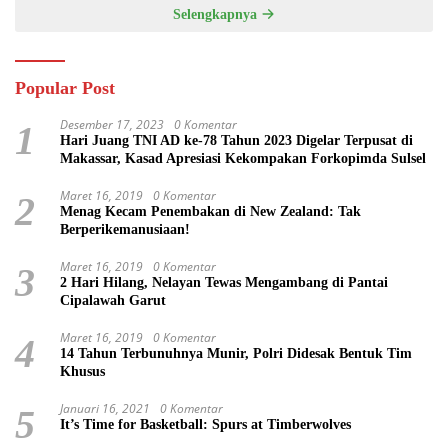
Selengkapnya
Popular Post
Desember 17, 2023
0 Komentar
1
Hari Juang TNI AD ke-78 Tahun 2023 Digelar Terpusat di
Makassar, Kasad Apresiasi Kekompakan Forkopimda Sulsel
Maret 16, 2019
0 Komentar
2
Menag Kecam Penembakan di New Zealand: Tak
Berperikemanusiaan!
Maret 16, 2019
0 Komentar
3
2 Hari Hilang, Nelayan Tewas Mengambang di Pantai
Cipalawah Garut
Maret 16, 2019
0 Komentar
4
14 Tahun Terbunuhnya Munir, Polri Didesak Bentuk Tim
Khusus
Januari 16, 2021
0 Komentar
5
It’s Time for Basketball: Spurs at Timberwolves