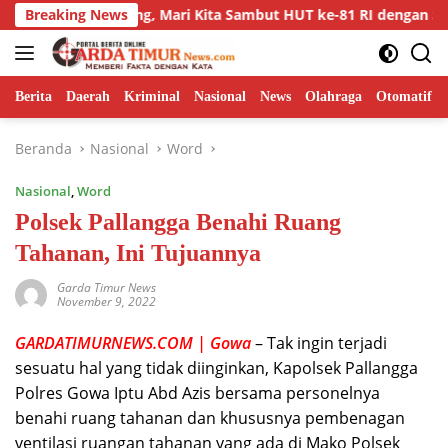
Langsung
ombang, Mari Kita Sambut HUT ke-81 RI dengan Semangat Per
Breaking News
ke
konten
Berita
Daerah
Kriminal
Nasional
News
Olahraga
Otomatif
Beranda
Nasional
Word
Nasional
,
Word
Polsek Pallangga Benahi Ruang
Tahanan, Ini Tujuannya
Garda Timur News
November 9, 2022
GARDATIMURNEWS.COM | Gowa
– Tak ingin terjadi
sesuatu hal yang tidak diinginkan, Kapolsek Pallangga
Polres Gowa Iptu Abd Azis bersama personelnya
benahi ruang tahanan dan khususnya pembenagan
ventilasi ruangan tahanan yang ada di Mako Polsek