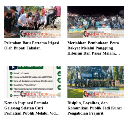
Peletakan Batu Pertama Irigasi
Meriahkan Pembukaan Pesta
Oleh Bupati Takalar.
Rakyat Melalui Panggung
Hiburan Dan Pasar Malam,
Camat Marbo Ajak Warga Jaga
Keamanan dan Kebersamaan.
Kemah Inspirasi Pemuda
Disiplin, Loyalitas, dan
Galesong Selatan Curi
Komunikasi Publik Jadi Kunci
Perhatian Publik Melalui Video
Pengabdian Prajurit.
Potensi Desa.