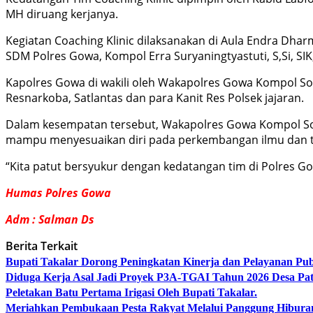
MH diruang kerjanya.
Kegiatan Coaching Klinic dilaksanakan di Aula Endra Dha
SDM Polres Gowa, Kompol Erra Suryaningtyastuti, S,Si, SI
Kapolres Gowa di wakili oleh Wakapolres Gowa Kompol Som
Resnarkoba, Satlantas dan para Kanit Res Polsek jajaran.
Dalam kesempatan tersebut, Wakapolres Gowa Kompol Soma
mampu menyesuaikan diri pada perkembangan ilmu dan te
“Kita patut bersyukur dengan kedatangan tim di Polres Go
Humas Polres Gowa
Adm : Salman Ds
Berita Terkait
Bupati Takalar Dorong Peningkatan Kinerja dan Pelayanan Publ
Diduga Kerja Asal Jadi Proyek P3A-TGAI Tahun 2026 Desa Pat
Peletakan Batu Pertama Irigasi Oleh Bupati Takalar.
Meriahkan Pembukaan Pesta Rakyat Melalui Panggung Hibur