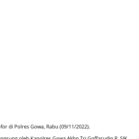
for di Polres Gowa, Rabu (09/11/2022).
angsung oleh Kapolres Gowa Akbp Tri Goffarudin P, SIK,