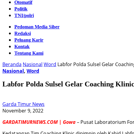
Otomatif
Politik
TNI/polri
Pedoman Media Siber
Redaksi
Peluang Karir
Kontak
Tentang Kami
Beranda
Nasional
Word
Labfor Polda Sulsel Gelar Coachin
Nasional
,
Word
Labfor Polda Sulsel Gelar Coaching Klini
Garda Timur News
November 9, 2022
GARDATIMURNEWS.COM | Gowa
– Pusat Laboratorium Fore
Kedatangan Tim Coaching Klinic dipimpin oleh Kabid Labfo