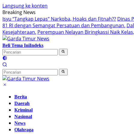
Langsung ke konten
Breaking News
Isyu “Tangkap Lepas” Narkoba, Hoaks dan Fitnah??
Dinas 
81 RI dengan Semangat Persatuan dan Pembangunan.‍
Da
Kesejahteraan.
Perempuan Nelayan Biringkassi Naik Kelas,
Beli Tema Ini
Indeks
Berita
Daerah
Kriminal
Nasional
News
Olahraga