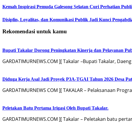
Kemah Inspirasi Pemuda Galesong Selatan Curi Perhatian Publik
Disiplin, Loyalitas, dan Komunikasi Publik Jadi Kunci Pengabdi
Rekomendasi untuk kamu
Bupati Takalar Dorong Peningkatan Kinerja dan Pelayanan Publ
GARDATIMURNEWS.COM ][ Takalar –Bupati Takalar, Daeng
Diduga Kerja Asal Jadi Proyek P3A-TGAI Tahun 2026 Desa Pat
GARDATIMURNEWS COM ][ TAKALAR – Pelaksanaan Program 
Peletakan Batu Pertama Irigasi Oleh Bupati Takalar.
GARDATIMURNEWS.COM ][ Takalar – Peletakan batu pertama