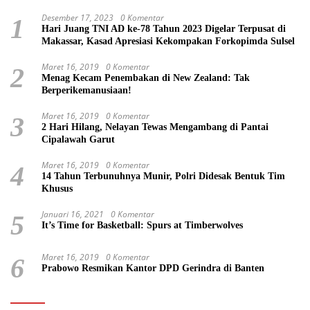
Desember 17, 2023
0 Komentar
1
Hari Juang TNI AD ke-78 Tahun 2023 Digelar Terpusat di
Makassar, Kasad Apresiasi Kekompakan Forkopimda Sulsel
Maret 16, 2019
0 Komentar
2
Menag Kecam Penembakan di New Zealand: Tak
Berperikemanusiaan!
Maret 16, 2019
0 Komentar
3
2 Hari Hilang, Nelayan Tewas Mengambang di Pantai
Cipalawah Garut
Maret 16, 2019
0 Komentar
4
14 Tahun Terbunuhnya Munir, Polri Didesak Bentuk Tim
Khusus
Januari 16, 2021
0 Komentar
5
It’s Time for Basketball: Spurs at Timberwolves
Maret 16, 2019
0 Komentar
6
Prabowo Resmikan Kantor DPD Gerindra di Banten