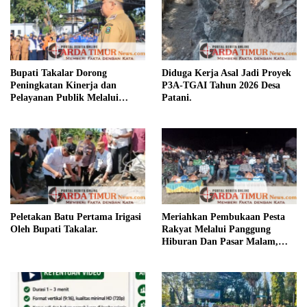
Bupati Takalar Dorong
Diduga Kerja Asal Jadi Proyek
Peningkatan Kinerja dan
P3A-TGAI Tahun 2026 Desa
Pelayanan Publik Melalui
Patani.
Disiplin ASN.
Peletakan Batu Pertama Irigasi
Meriahkan Pembukaan Pesta
Oleh Bupati Takalar.
Rakyat Melalui Panggung
Hiburan Dan Pasar Malam,
Camat Marbo Ajak Warga Jaga
Keamanan dan Kebersamaan.