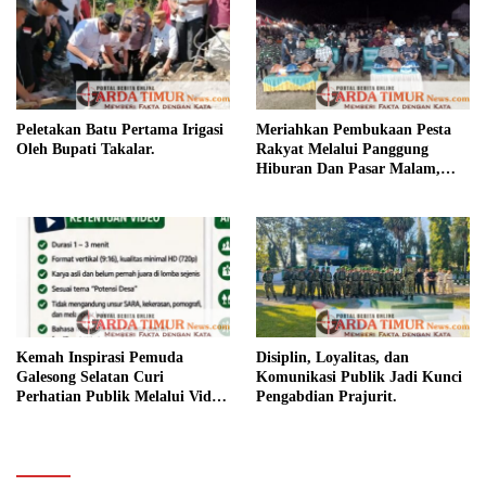
Peletakan Batu Pertama Irigasi
Meriahkan Pembukaan Pesta
Oleh Bupati Takalar.
Rakyat Melalui Panggung
Hiburan Dan Pasar Malam,
Camat Marbo Ajak Warga Jaga
Keamanan dan Kebersamaan.
Kemah Inspirasi Pemuda
Disiplin, Loyalitas, dan
Galesong Selatan Curi
Komunikasi Publik Jadi Kunci
Perhatian Publik Melalui Video
Pengabdian Prajurit.
Potensi Desa.