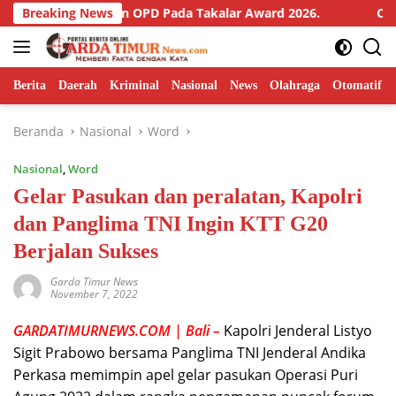
Langsung
ghargaan OPD Pada Takalar Award 2026.
Breaking News
Camat Mangarab
ke
konten
Berita
Daerah
Kriminal
Nasional
News
Olahraga
Otomatif
Beranda
Nasional
Word
Nasional
,
Word
Gelar Pasukan dan peralatan, Kapolri
dan Panglima TNI Ingin KTT G20
Berjalan Sukses
Garda Timur News
November 7, 2022
GARDATIMURNEWS.COM | Bali –
Kapolri Jenderal Listyo
Sigit Prabowo bersama Panglima TNI Jenderal Andika
Perkasa memimpin apel gelar pasukan Operasi Puri