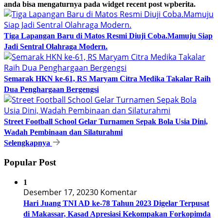
anda bisa mengaturnya pada widget recent post wpberita.
Tiga Lapangan Baru di Matos Resmi Diuji Coba.Mamuju Siap
Jadi Sentral Olahraga Modern.
Semarak HKN ke-61, RS Maryam Citra Medika Takalar Raih
Dua Penghargaan Bergengsi
Street Football School Gelar Turnamen Sepak Bola Usia Dini,
Wadah Pembinaan dan Silaturahmi
Selengkapnya
Popular Post
1
Desember 17, 2023
0 Komentar
Hari Juang TNI AD ke-78 Tahun 2023 Digelar Terpusat
di Makassar, Kasad Apresiasi Kekompakan Forkopimda