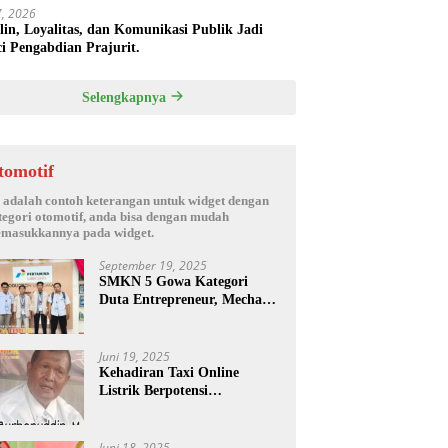
17, 2026
plin, Loyalitas, dan Komunikasi Publik Jadi
i Pengabdian Prajurit.
Selengkapnya
tomotif
i adalah contoh keterangan untuk widget dengan
tegori otomotif, anda bisa dengan mudah
masukkannya pada widget.
September 19, 2025
SMKN 5 Gowa Kategori
Duta Entrepreneur, Mechanic
Skill & Social Media Creator
Enduro Skill Contest
Nasional Ta- 2025
Juni 19, 2025
Kehadiran Taxi Online
Listrik Berpotensi
Menimbulkan Konflik Sosial.
Juni 18, 2025