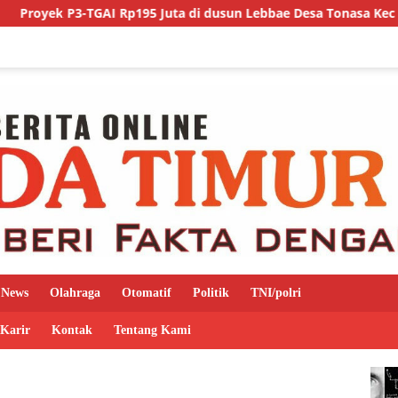
TGAI Rp195 Juta di dusun Lebbae Desa Tonasa Kec Sanrobone Kab
News
Olahraga
Otomatif
Politik
TNI/polri
 Karir
Kontak
Tentang Kami