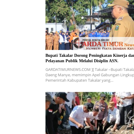
Bupati Takalar Dorong Peningkatan Kinerja da
Pelayanan Publik Melalui Disiplin ASN.
GARDATIMURNEWS.COM ][ Takalar –Bupati Takala
Daeng Manye, memimpin Apel Gabungan Lingku
Pemerintah Kabupaten Takalar yang…