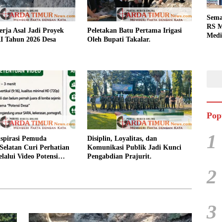
Sema
RS M
rja Asal Jadi Proyek
Peletakan Batu Pertama Irigasi
Medi
 Tahun 2026 Desa
Oleh Bupati Takalar.
Dua 
Berg
Pop
1
spirasi Pemuda
Disiplin, Loyalitas, dan
Selatan Curi Perhatian
Komunikasi Publik Jadi Kunci
lalui Video Potensi
Pengabdian Prajurit.
2
3