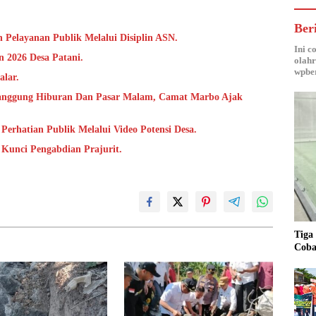
Ber
 Pelayanan Publik Melalui Disiplin ASN.
Ini c
 2026 Desa Patani.
olahr
wpber
alar.
anggung Hiburan Dan Pasar Malam, Camat Marbo Ajak
Perhatian Publik Melalui Video Potensi Desa.
i Kunci Pengabdian Prajurit.
Tiga
Coba