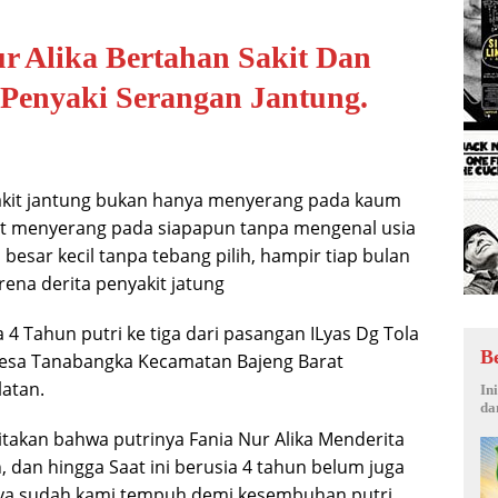
r Alika Bertahan Sakit Dan
Penyaki Serangan Jantung.
kit jantung bukan hanya menyerang pada kaum
pat menyerang pada siapapun tanpa mengenal usia
esar kecil tanpa tebang pilih, hampir tiap bulan
ena derita penyakit jatung
ka 4 Tahun putri ke tiga dari pasangan ILyas Dg Tola
B
esa Tanabangka Kecamatan Bajeng Barat
latan.
In
da
itakan bahwa putrinya Fania Nur Alika Menderita
, dan hingga Saat ini berusia 4 tahun belum juga
ya sudah kami tempuh demi kesembuhan putri