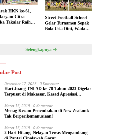
rak HKN ke-61,
aryam Citra
Street Football School
ka Takalar Raih
Gelar Turnamen Sepak
Penghargaan
Bola Usia Dini, Wadah
engsi
Pembinaan dan
Silaturahmi
Selengkapnya
ular Post
Desember 17, 2023
0 Komentar
Hari Juang TNI AD ke-78 Tahun 2023 Digelar
Terpusat di Makassar, Kasad Apresiasi
Kekompakan Forkopimda Sulsel
Maret 16, 2019
0 Komentar
Menag Kecam Penembakan di New Zealand:
Tak Berperikemanusiaan!
Maret 16, 2019
0 Komentar
2 Hari Hilang, Nelayan Tewas Mengambang
di Pantai Cipalawah Garut