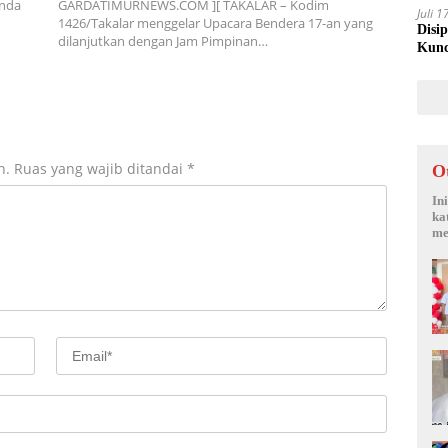
nda
GARDATIMURNEWS.COM ][ TAKALAR – Kodim
Juli 
1426/Takalar menggelar Upacara Bendera 17-an yang
Disi
dilanjutkan dengan Jam Pimpinan…
Kunc
n.
Ruas yang wajib ditandai
*
O
In
ka
me