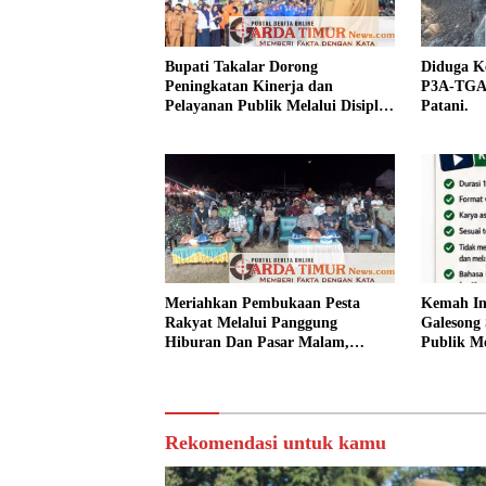
Bupati Takalar Dorong
Diduga Ke
Peningkatan Kinerja dan
P3A-TGAI
Pelayanan Publik Melalui Disiplin
Patani.
ASN.
Meriahkan Pembukaan Pesta
Kemah In
Rakyat Melalui Panggung
Galesong 
Hiburan Dan Pasar Malam,
Publik Me
Camat Marbo Ajak Warga Jaga
Desa.
Keamanan dan Kebersamaan.
Rekomendasi untuk kamu