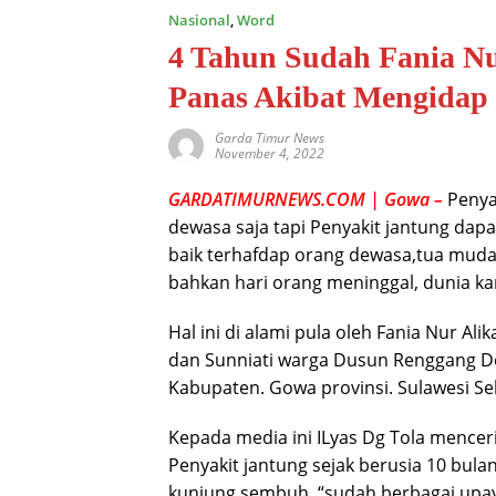
Nasional
,
Word
4 Tahun Sudah Fania Nu
Panas Akibat Mengidap 
Garda Timur News
November 4, 2022
GARDATIMURNEWS.COM | Gowa –
Penya
dewasa saja tapi Penyakit jantung da
baik terhafdap orang dewasa,tua muda b
bahkan hari orang meninggal, dunia kar
Hal ini di alami pula oleh Fania Nur Ali
dan Sunniati warga Dusun Renggang D
Kabupaten. Gowa provinsi. Sulawesi Se
Kepada media ini ILyas Dg Tola mencer
Penyakit jantung sejak berusia 10 bulan
kunjung sembuh, “sudah berbagai upa