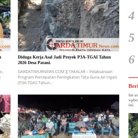
4
5
6
n
Diduga Kerja Asal Jadi Proyek P3A-TGAI Tahun
2026 Desa Patani.
r,
GARDATIMURNEWS COM ][ TAKALAR – Pelaksanaan
p
Program Percepatan Peningkatan Tata Guna Air Irigasi
(P3A-TGAI) Tahun…
Ber
Ini a
wpber
ini.