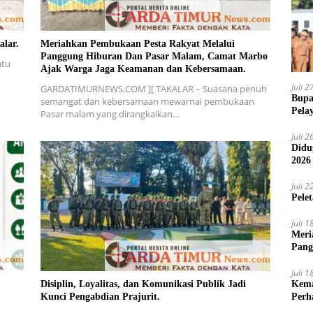
alar.
Meriahkan Pembukaan Pesta Rakyat Melalui
Panggung Hiburan Dan Pasar Malam, Camat Marbo
atu
Ajak Warga Jaga Keamanan dan Kebersamaan.
Juli 
GARDATIMURNEWS.COM ][ TAKALAR – Suasana penuh
Bupa
semangat dan kebersamaan mewarnai pembukaan
Pela
Pasar malam yang dirangkaikan…
Juli 
Didu
2026
Juli 
Pele
Juli 
Meri
Pang
Ajak
Juli 
Kema
Disiplin, Loyalitas, dan Komunikasi Publik Jadi
Perh
Kunci Pengabdian Prajurit.