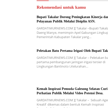
Rekomendasi untuk kamu
Bupati Takalar Dorong Peningkatan Kinerja da
Pelayanan Publik Melalui Disiplin ASN.
GARDATIMURNEWS.COM ][ Takalar –Bupati Takala
Daeng Manye, memimpin Apel Gabungan Lingku
Pemerintah Kabupaten Takalar yang…
Peletakan Batu Pertama Irigasi Oleh Bupati Tak
GARDATIMURNEWS.COM ][ Takalar – Peletakan b
pertama pembangunan jaringan irigasi tersier di
Lingkungan Bantinoto I,Kelurahan…
Kemah Inspirasi Pemuda Galesong Selatan Curi
Perhatian Publik Melalui Video Potensi Desa.
GARDATIMURNEWS.COM ][ Takalar – Sebuah Age
Kreatif dikemas dalam bentuk Kemah Inspirasi