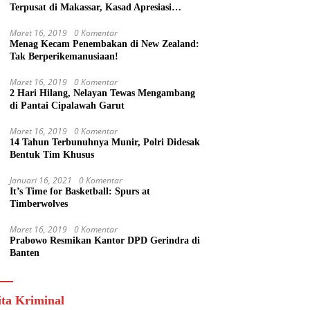
Terpusat di Makassar, Kasad Apresiasi
Kekompakan Forkopimda Sulsel
Maret 16, 2019
0 Komentar
Menag Kecam Penembakan di New Zealand:
Tak Berperikemanusiaan!
Maret 16, 2019
0 Komentar
2 Hari Hilang, Nelayan Tewas Mengambang
di Pantai Cipalawah Garut
Maret 16, 2019
0 Komentar
14 Tahun Terbunuhnya Munir, Polri Didesak
Bentuk Tim Khusus
Januari 16, 2021
0 Komentar
It’s Time for Basketball: Spurs at
Timberwolves
Maret 16, 2019
0 Komentar
Prabowo Resmikan Kantor DPD Gerindra di
Banten
ita Kriminal