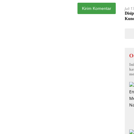
Juli 
Disi
Kunc
O
In
ka
me