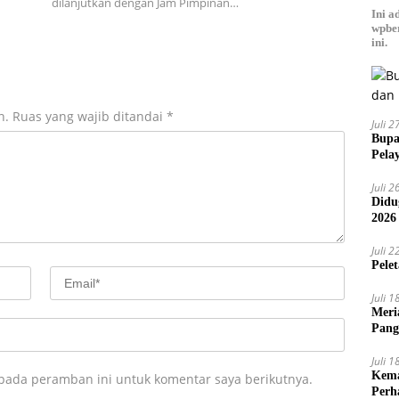
dilanjutkan dengan Jam Pimpinan…
Ini a
wpber
ini.
n.
Ruas yang wajib ditandai
*
Juli 
Bupa
Pela
Juli 
Didu
2026
Juli 
Pele
Juli 
Meri
Pang
Ajak
Juli 
Kema
 pada peramban ini untuk komentar saya berikutnya.
Perh