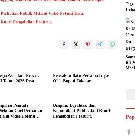
Tiga
Coba
Perhatian Publik Melalui Video Potensi Desa.
i Kunci Pengabdian Prajurit.
Sema
RS M
Medi
Dua 
rja Asal Jadi Proyek
Peletakan Batu Pertama Irigasi
Berg
 Tahun 2026 Desa
Oleh Bupati Takalar.
spirasi Pemuda
Disiplin, Loyalitas, dan
Selatan Curi Perhatian
Komunikasi Publik Jadi Kunci
lalui Video Potensi
Pengabdian Prajurit.
Pop
1