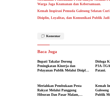
Warga Jaga Keamanan dan Kebersamaan.
Kemah Inspirasi Pemuda Galesong Selatan Curi 
Disiplin, Loyalitas, dan Komunikasi Publik Jad
Komentar
Baca Juga
Bupati Takalar Dorong
Diduga Ke
Peningkatan Kinerja dan
P3A-TGAI
Pelayanan Publik Melalui Disiplin
Patani.
ASN.
Meriahkan Pembukaan Pesta
Kemah In
Rakyat Melalui Panggung
Galesong 
Hiburan Dan Pasar Malam,
Publik Me
Camat Marbo Ajak Warga Jaga
Desa.
Keamanan dan Kebersamaan.