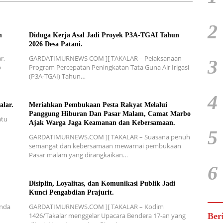
2
n
Diduga Kerja Asal Jadi Proyek P3A-TGAI Tahun
2026 Desa Patani.
r,
GARDATIMURNEWS COM ][ TAKALAR – Pelaksanaan
3
p
Program Percepatan Peningkatan Tata Guna Air Irigasi
(P3A-TGAI) Tahun…
4
alar.
Meriahkan Pembukaan Pesta Rakyat Melalui
Panggung Hiburan Dan Pasar Malam, Camat Marbo
atu
Ajak Warga Jaga Keamanan dan Kebersamaan.
5
GARDATIMURNEWS.COM ][ TAKALAR – Suasana penuh
semangat dan kebersamaan mewarnai pembukaan
Pasar malam yang dirangkaikan…
6
Disiplin, Loyalitas, dan Komunikasi Publik Jadi
Kunci Pengabdian Prajurit.
nda
GARDATIMURNEWS.COM ][ TAKALAR – Kodim
1426/Takalar menggelar Upacara Bendera 17-an yang
Ber