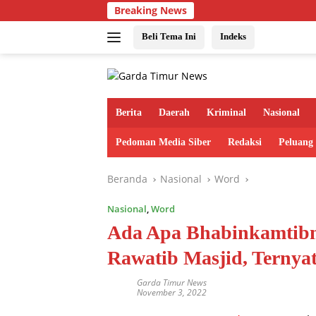
Langsung
Breaking News
ke
konten
Beli Tema Ini
Indeks
Berita
Daerah
Kriminal
Nasional
Pedoman Media Siber
Redaksi
Peluang
Beranda
Nasional
Word
Nasional
,
Word
Ada Apa Bhabinkamtib
Rawatib Masjid, Ternya
Garda Timur News
November 3, 2022