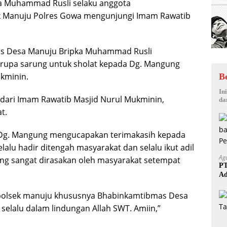
a Muhammad Rusli selaku anggota
k Manuju Polres Gowa mengunjungi Imam Rawatib
s Desa Manuju Bripka Muhammad Rusli
rupa sarung untuk sholat kepada Dg. Mangung
kminin.
B
In
dari Imam Rawatib Masjid Nurul Mukminin,
da
t.
 Dg. Mangung mengucapakan terimakasih kepada
lu hadir ditengah masyarakat dan selalu ikut adil
Ag
ng sangat dirasakan oleh masyarakat setempat
PT
Ad
polsek manuju khususnya Bhabinkamtibmas Desa
selalu dalam lindungan Allah SWT. Amiin,”