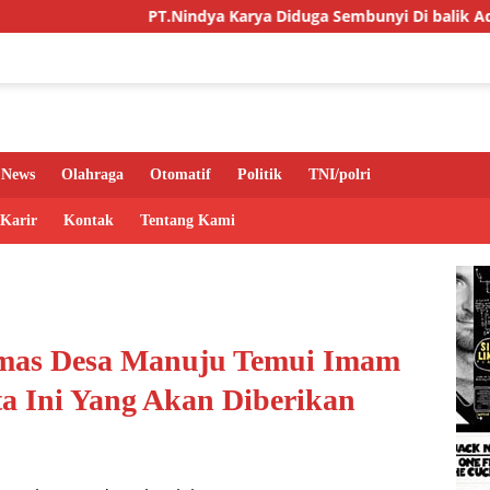
PT.Nindya Karya Diduga Sembunyi Di balik Adendum,
News
Olahraga
Otomatif
Politik
TNI/polri
 Karir
Kontak
Tentang Kami
mas Desa Manuju Temui Imam
ta Ini Yang Akan Diberikan