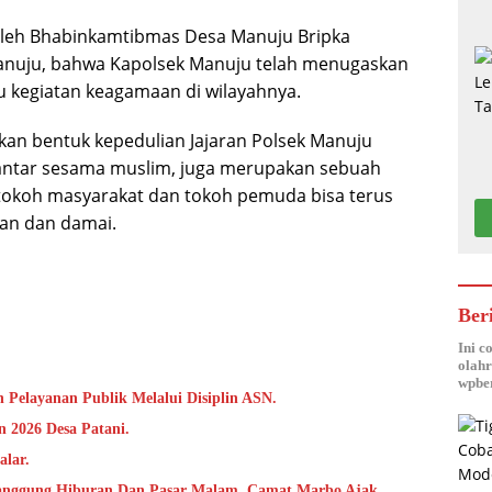
 oleh Bhabinkamtibmas Desa Manuju Bripka
nuju, bahwa Kapolsek Manuju telah menugaskan
kegiatan keagamaan di wilayahnya.
an bentuk kepedulian Jajaran Polsek Manuju
antar sesama muslim, juga merupakan sebuah
tokoh masyarakat dan tokoh pemuda bisa terus
an dan damai.
Ber
Ini c
olahr
wpber
 Pelayanan Publik Melalui Disiplin ASN.
 2026 Desa Patani.
alar.
anggung Hiburan Dan Pasar Malam, Camat Marbo Ajak