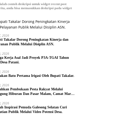
dalah contoh deskripsi untuk widget recent post
ita, anda bisa memasukkan deskripsi pada widget
27, 2026
ti Takalar Dorong Peningkatan Kinerja dan
yanan Publik Melalui Disiplin ASN.
26, 2026
ga Kerja Asal Jadi Proyek P3A-TGAI Tahun
 Desa Patani.
22, 2026
takan Batu Pertama Irigasi Oleh Bupati Takalar.
18, 2026
ahkan Pembukaan Pesta Rakyat Melalui
gung Hiburan Dan Pasar Malam, Camat Marbo
 Warga Jaga Keamanan dan Kebersamaan.
18, 2026
h Inspirasi Pemuda Galesong Selatan Curi
atian Publik Melalui Video Potensi Desa.