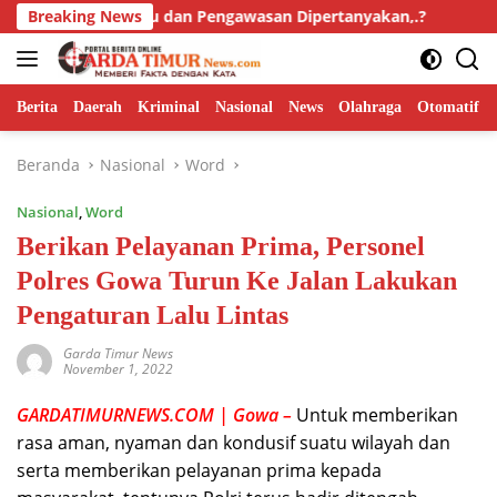
Langsung
tas Mutu dan Pengawasan Dipertanyakan,.?
Breaking News
Isyu “Tangk
ke
konten
Berita
Daerah
Kriminal
Nasional
News
Olahraga
Otomatif
Beranda
Nasional
Word
Nasional
,
Word
Berikan Pelayanan Prima, Personel
Polres Gowa Turun Ke Jalan Lakukan
Pengaturan Lalu Lintas
Garda Timur News
November 1, 2022
GARDATIMURNEWS.COM | Gowa –
Untuk memberikan
rasa aman, nyaman dan kondusif suatu wilayah dan
serta memberikan pelayanan prima kepada