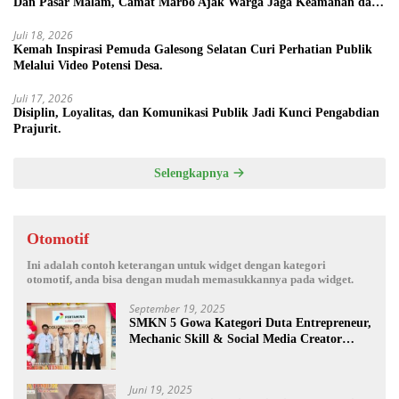
Dan Pasar Malam, Camat Marbo Ajak Warga Jaga Keamanan dan
Kebersamaan.
Juli 18, 2026
Kemah Inspirasi Pemuda Galesong Selatan Curi Perhatian Publik
Melalui Video Potensi Desa.
Juli 17, 2026
Disiplin, Loyalitas, dan Komunikasi Publik Jadi Kunci Pengabdian
Prajurit.
Selengkapnya
Otomotif
Ini adalah contoh keterangan untuk widget dengan kategori
otomotif, anda bisa dengan mudah memasukkannya pada widget.
September 19, 2025
SMKN 5 Gowa Kategori Duta Entrepreneur,
Mechanic Skill & Social Media Creator
Enduro Skill Contest Nasional Ta- 2025
Juni 19, 2025