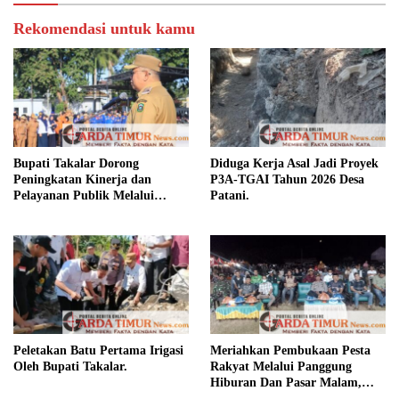
Rekomendasi untuk kamu
Bupati Takalar Dorong
Diduga Kerja Asal Jadi Proyek
Peningkatan Kinerja dan
P3A-TGAI Tahun 2026 Desa
Pelayanan Publik Melalui
Patani.
Disiplin ASN.
Peletakan Batu Pertama Irigasi
Meriahkan Pembukaan Pesta
Oleh Bupati Takalar.
Rakyat Melalui Panggung
Hiburan Dan Pasar Malam,
Camat Marbo Ajak Warga Jaga