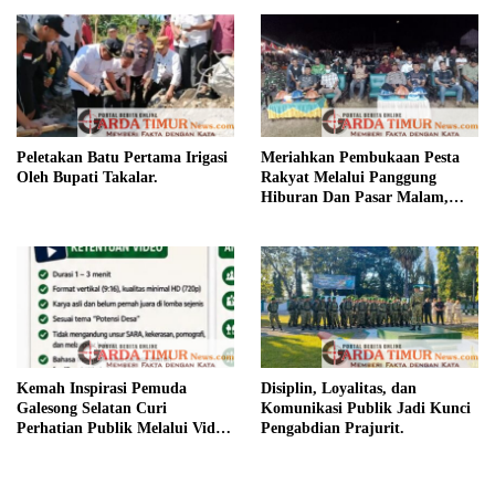
Peletakan Batu Pertama Irigasi
Meriahkan Pembukaan Pesta
Oleh Bupati Takalar.
Rakyat Melalui Panggung
Hiburan Dan Pasar Malam,
Camat Marbo Ajak Warga Jaga
Keamanan dan Kebersamaan.
Kemah Inspirasi Pemuda
Disiplin, Loyalitas, dan
Galesong Selatan Curi
Komunikasi Publik Jadi Kunci
Perhatian Publik Melalui Video
Pengabdian Prajurit.
Potensi Desa.