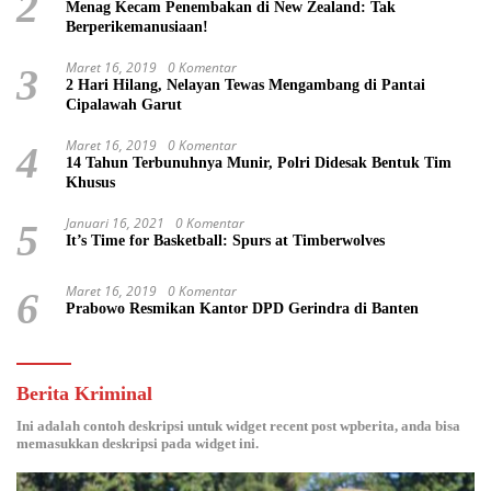
2
Menag Kecam Penembakan di New Zealand: Tak
Berperikemanusiaan!
Maret 16, 2019
0 Komentar
3
2 Hari Hilang, Nelayan Tewas Mengambang di Pantai
Cipalawah Garut
Maret 16, 2019
0 Komentar
4
14 Tahun Terbunuhnya Munir, Polri Didesak Bentuk Tim
Khusus
Januari 16, 2021
0 Komentar
5
It’s Time for Basketball: Spurs at Timberwolves
Maret 16, 2019
0 Komentar
6
Prabowo Resmikan Kantor DPD Gerindra di Banten
Berita Kriminal
Ini adalah contoh deskripsi untuk widget recent post wpberita, anda bisa
memasukkan deskripsi pada widget ini.