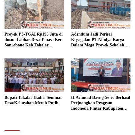
Proyek P3-TGAI Rp195 Juta di
Adendum Jadi Perisai
dusun Lebbae Desa Tonasa Kec
Kegagalan PT Nindya Karya
Sanrobone Kab Takalar
Dalam Mega Proyek Sekolah
Disorot.
Rakyat.
Bupati Takalar Hadiri Seminar
H.Achmad Daeng Se’re Berhasil
Desa/Kelurahan Merah Putih.
Perjuangkan Program
Indonesia Pintar Kabupaten
Takalar.