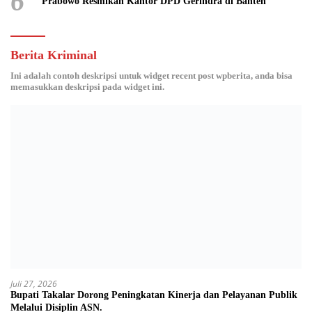
6
Prabowo Resmikan Kantor DPD Gerindra di Banten
Berita Kriminal
Ini adalah contoh deskripsi untuk widget recent post wpberita, anda bisa
memasukkan deskripsi pada widget ini.
Juli 27, 2026
Bupati Takalar Dorong Peningkatan Kinerja dan Pelayanan Publik
Melalui Disiplin ASN.