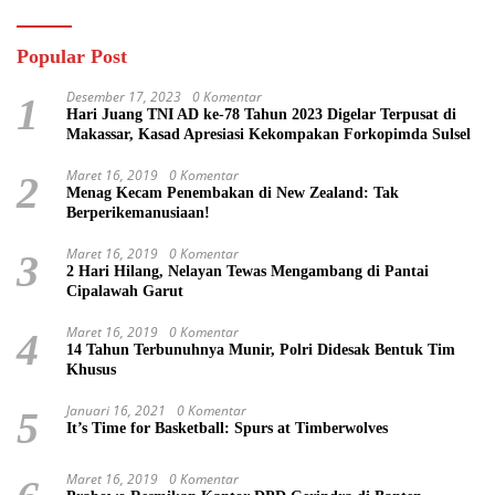
Popular Post
Desember 17, 2023
0 Komentar
1
Hari Juang TNI AD ke-78 Tahun 2023 Digelar Terpusat di
Makassar, Kasad Apresiasi Kekompakan Forkopimda Sulsel
Maret 16, 2019
0 Komentar
2
Menag Kecam Penembakan di New Zealand: Tak
Berperikemanusiaan!
Maret 16, 2019
0 Komentar
3
2 Hari Hilang, Nelayan Tewas Mengambang di Pantai
Cipalawah Garut
Maret 16, 2019
0 Komentar
4
14 Tahun Terbunuhnya Munir, Polri Didesak Bentuk Tim
Khusus
Januari 16, 2021
0 Komentar
5
It’s Time for Basketball: Spurs at Timberwolves
Maret 16, 2019
0 Komentar