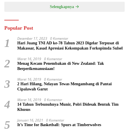
Selengkapnya
Popular Post
Desember 17, 2023
0 Komentar
1
Hari Juang TNI AD ke-78 Tahun 2023 Digelar Terpusat di
Makassar, Kasad Apresiasi Kekompakan Forkopimda Sulsel
Maret 16, 2019
0 Komentar
2
Menag Kecam Penembakan di New Zealand: Tak
Berperikemanusiaan!
Maret 16, 2019
0 Komentar
3
2 Hari Hilang, Nelayan Tewas Mengambang di Pantai
Cipalawah Garut
Maret 16, 2019
0 Komentar
4
14 Tahun Terbunuhnya Munir, Polri Didesak Bentuk Tim
Khusus
Januari 16, 2021
0 Komentar
5
It’s Time for Basketball: Spurs at Timberwolves