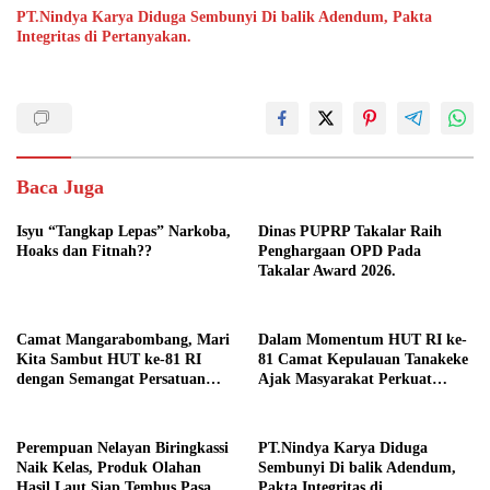
PT.Nindya Karya Diduga Sembunyi Di balik Adendum, Pakta
Integritas di Pertanyakan.
Baca Juga
Isyu “Tangkap Lepas” Narkoba,
Dinas PUPRP Takalar Raih
Hoaks dan Fitnah??
Penghargaan OPD Pada
Takalar Award 2026.
Camat Mangarabombang, Mari
Dalam Momentum HUT RI ke-
Kita Sambut HUT ke-81 RI
81 Camat Kepulauan Tanakeke
dengan Semangat Persatuan
Ajak Masyarakat Perkuat
dan Pembangunan.‍
Persatuan dan Tingkatkan
Kesejahteraan.
Perempuan Nelayan Biringkassi
PT.Nindya Karya Diduga
Naik Kelas, Produk Olahan
Sembunyi Di balik Adendum,
Hasil Laut Siap Tembus Pasar
Pakta Integritas di