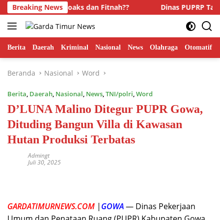
Langsung
” Narkoba, Hoaks dan Fitnah??
Breaking News
Dinas PUPRP Takalar Rai
ke
konten
Berita
Daerah
Kriminal
Nasional
News
Olahraga
Otomatif
Beranda
Nasional
Word
Berita
,
Daerah
,
Nasional
,
News
,
TNI/polri
,
Word
D’LUNA Malino Ditegur PUPR Gowa,
Dituding Bangun Villa di Kawasan
Hutan Produksi Terbatas
Admingt
Juli 30, 2025
GARDATIMURNEWS.COM
|
GOWA
— Dinas Pekerjaan
Umum dan Penataan Ruang (PUPR) Kabupaten Gowa