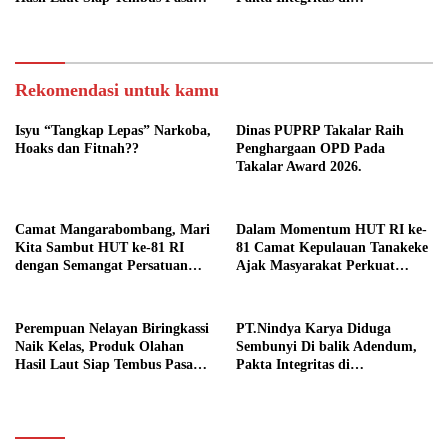
Digital
Pertanyakan.
Rekomendasi untuk kamu
Isyu “Tangkap Lepas” Narkoba,
Dinas PUPRP Takalar Raih
Hoaks dan Fitnah??
Penghargaan OPD Pada
Takalar Award 2026.
Camat Mangarabombang, Mari
Dalam Momentum HUT RI ke-
Kita Sambut HUT ke-81 RI
81 Camat Kepulauan Tanakeke
dengan Semangat Persatuan
Ajak Masyarakat Perkuat
dan Pembangunan.‍
Persatuan dan Tingkatkan
Kesejahteraan.
Perempuan Nelayan Biringkassi
PT.Nindya Karya Diduga
Naik Kelas, Produk Olahan
Sembunyi Di balik Adendum,
Hasil Laut Siap Tembus Pasar
Pakta Integritas di
Digital
Pertanyakan.