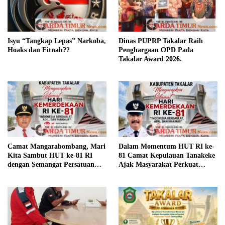
Isyu “Tangkap Lepas” Narkoba,
Dinas PUPRP Takalar Raih
Hoaks dan Fitnah??
Penghargaan OPD Pada
Takalar Award 2026.
Camat Mangarabombang, Mari
Dalam Momentum HUT RI ke-
Kita Sambut HUT ke-81 RI
81 Camat Kepulauan Tanakeke
dengan Semangat Persatuan
Ajak Masyarakat Perkuat
dan Pembangunan.‍
Persatuan dan Tingkatkan
Kesejahteraan.