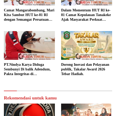
Camat Mangarabombang, Mari
Dalam Momentum HUT RI ke-
Kita Sambut HUT ke-81 RI
81 Camat Kepulauan Tanakeke
dengan Semangat Persatuan
Ajak Masyarakat Perkuat
dan Pembangunan.‍
Persatuan dan Tingkatkan
Kesejahteraan.
PT.Nindya Karya Diduga
Dorong Inovasi dan Pelayanan
Sembunyi Di balik Adendum,
publik, Takalar Award 2026
Pakta Integritas di
Tebar Hadiah.
Pertanyakan.
Rekomendasi untuk kamu