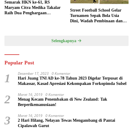
Semarak HKN ke-61, RS
Maryam Citra Medika Takalar
Street Football School Gelar
Raih Dua Penghargaan
Turnamen Sepak Bola Usia
Bergengsi
Dini, Wadah Pembinaan dan
Silaturahmi
Selengkapnya
Popular Post
Desember 17, 2023
0 Komentar
1
Hari Juang TNI AD ke-78 Tahun 2023 Digelar Terpusat di
Makassar, Kasad Apresiasi Kekompakan Forkopimda Sulsel
Maret 16, 2019
0 Komentar
2
Menag Kecam Penembakan di New Zealand: Tak
Berperikemanusiaan!
Maret 16, 2019
0 Komentar
3
2 Hari Hilang, Nelayan Tewas Mengambang di Pantai
Cipalawah Garut