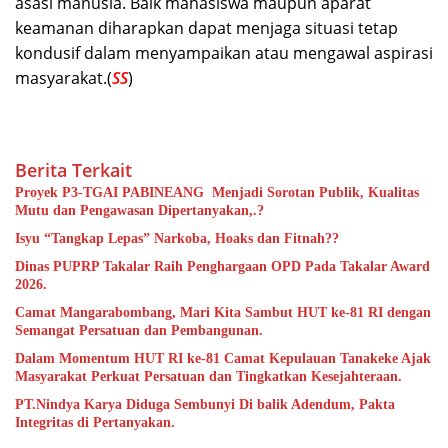
asasi manusia. Baik mahasiswa maupun aparat
keamanan diharapkan dapat menjaga situasi tetap
kondusif dalam menyampaikan atau mengawal aspirasi
masyarakat.(
SS
)
Berita Terkait
Proyek P3-TGAI PABINEANG Menjadi Sorotan Publik, Kualitas
Mutu dan Pengawasan Dipertanyakan,.?
Isyu “Tangkap Lepas” Narkoba, Hoaks dan Fitnah??
Dinas PUPRP Takalar Raih Penghargaan OPD Pada Takalar Award
2026.
Camat Mangarabombang, Mari Kita Sambut HUT ke-81 RI dengan
Semangat Persatuan dan Pembangunan.‍
Dalam Momentum HUT RI ke-81 Camat Kepulauan Tanakeke Ajak
Masyarakat Perkuat Persatuan dan Tingkatkan Kesejahteraan.
PT.Nindya Karya Diduga Sembunyi Di balik Adendum, Pakta
Integritas di Pertanyakan.