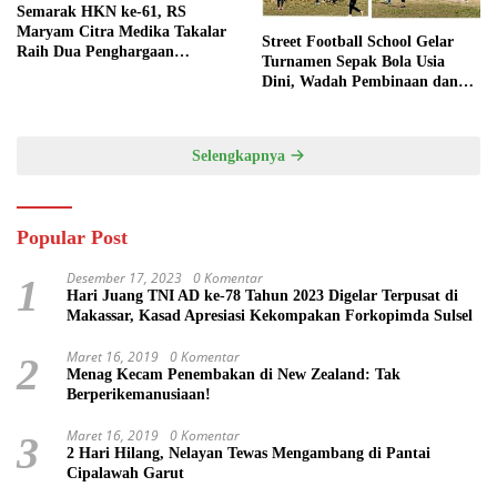
Semarak HKN ke-61, RS
Maryam Citra Medika Takalar
Street Football School Gelar
Raih Dua Penghargaan
Turnamen Sepak Bola Usia
Bergengsi
Dini, Wadah Pembinaan dan
Silaturahmi
Selengkapnya
Popular Post
Desember 17, 2023
0 Komentar
1
Hari Juang TNI AD ke-78 Tahun 2023 Digelar Terpusat di
Makassar, Kasad Apresiasi Kekompakan Forkopimda Sulsel
Maret 16, 2019
0 Komentar
2
Menag Kecam Penembakan di New Zealand: Tak
Berperikemanusiaan!
Maret 16, 2019
0 Komentar
3
2 Hari Hilang, Nelayan Tewas Mengambang di Pantai
Cipalawah Garut