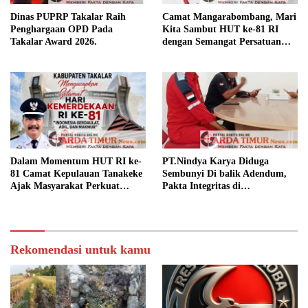
Dinas PUPRP Takalar Raih
Camat Mangarabombang, Mari
Penghargaan OPD Pada
Kita Sambut HUT ke-81 RI
Takalar Award 2026.
dengan Semangat Persatuan
dan Pembangunan.‍
Dalam Momentum HUT RI ke-
PT.Nindya Karya Diduga
81 Camat Kepulauan Tanakeke
Sembunyi Di balik Adendum,
Ajak Masyarakat Perkuat
Pakta Integritas di
Persatuan dan Tingkatkan
Pertanyakan.
Kesejahteraan.
Rekomendasi untuk kamu