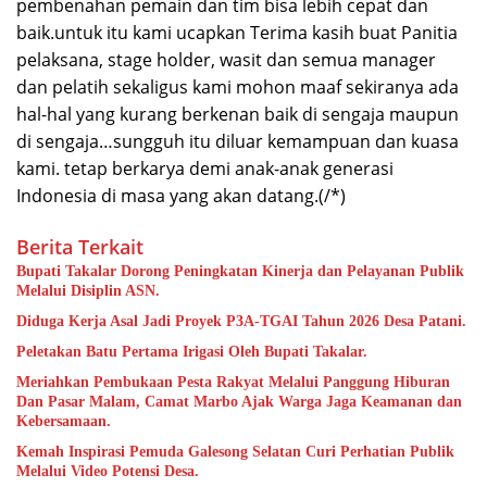
pembenahan pemain dan tim bisa lebih cepat dan
baik.untuk itu kami ucapkan Terima kasih buat Panitia
pelaksana, stage holder, wasit dan semua manager
dan pelatih sekaligus kami mohon maaf sekiranya ada
hal-hal yang kurang berkenan baik di sengaja maupun
di sengaja…sungguh itu diluar kemampuan dan kuasa
kami. tetap berkarya demi anak-anak generasi
Indonesia di masa yang akan datang.(/*)
Berita Terkait
Bupati Takalar Dorong Peningkatan Kinerja dan Pelayanan Publik
Melalui Disiplin ASN.
Diduga Kerja Asal Jadi Proyek P3A-TGAI Tahun 2026 Desa Patani.
Peletakan Batu Pertama Irigasi Oleh Bupati Takalar.
Meriahkan Pembukaan Pesta Rakyat Melalui Panggung Hiburan
Dan Pasar Malam, Camat Marbo Ajak Warga Jaga Keamanan dan
Kebersamaan.
Kemah Inspirasi Pemuda Galesong Selatan Curi Perhatian Publik
Melalui Video Potensi Desa.