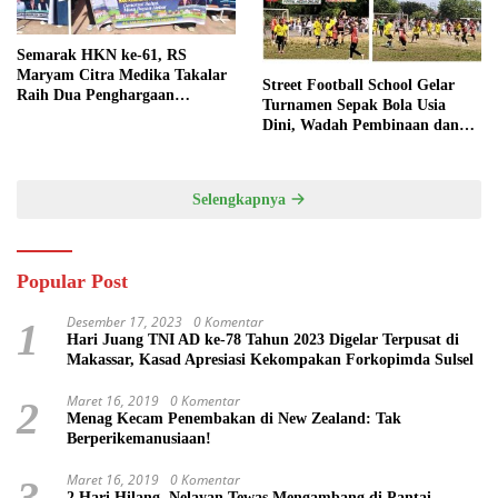
Semarak HKN ke-61, RS
Maryam Citra Medika Takalar
Street Football School Gelar
Raih Dua Penghargaan
Turnamen Sepak Bola Usia
Bergengsi
Dini, Wadah Pembinaan dan
Silaturahmi
Selengkapnya
Popular Post
Desember 17, 2023
0 Komentar
1
Hari Juang TNI AD ke-78 Tahun 2023 Digelar Terpusat di
Makassar, Kasad Apresiasi Kekompakan Forkopimda Sulsel
Maret 16, 2019
0 Komentar
2
Menag Kecam Penembakan di New Zealand: Tak
Berperikemanusiaan!
Maret 16, 2019
0 Komentar
3
2 Hari Hilang, Nelayan Tewas Mengambang di Pantai