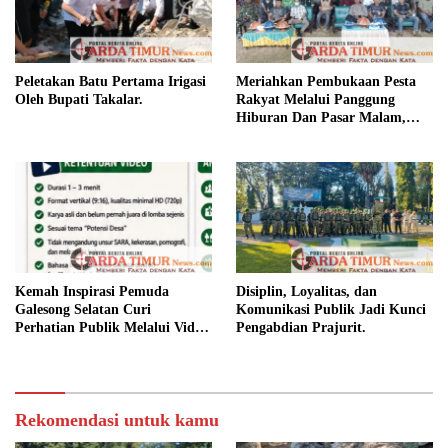
Peletakan Batu Pertama Irigasi
Meriahkan Pembukaan Pesta
Oleh Bupati Takalar.
Rakyat Melalui Panggung
Hiburan Dan Pasar Malam,
Camat Marbo Ajak Warga Jaga
Keamanan dan Kebersamaan.
Kemah Inspirasi Pemuda
Disiplin, Loyalitas, dan
Galesong Selatan Curi
Komunikasi Publik Jadi Kunci
Perhatian Publik Melalui Video
Pengabdian Prajurit.
Potensi Desa.
Rekomendasi untuk kamu