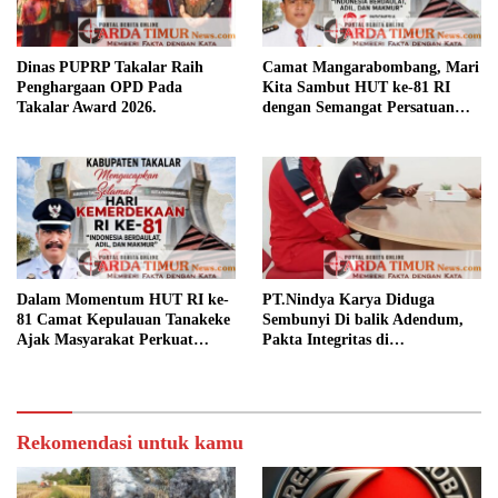
Dinas PUPRP Takalar Raih
Camat Mangarabombang, Mari
Penghargaan OPD Pada
Kita Sambut HUT ke-81 RI
Takalar Award 2026.
dengan Semangat Persatuan
dan Pembangunan.‍
Dalam Momentum HUT RI ke-
PT.Nindya Karya Diduga
81 Camat Kepulauan Tanakeke
Sembunyi Di balik Adendum,
Ajak Masyarakat Perkuat
Pakta Integritas di
Persatuan dan Tingkatkan
Pertanyakan.
Kesejahteraan.
Rekomendasi untuk kamu