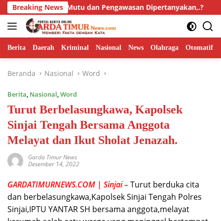
Langsung
Kualitas Mutu dan Pengawasan Dipertanyakan,.?
Breaking News
Isyu “
ke
konten
Berita
Daerah
Kriminal
Nasional
News
Olahraga
Otomatif
Beranda
Nasional
Word
Berita
,
Nasional
,
Word
Turut Berbelasungkawa, Kapolsek
Sinjai Tengah Bersama Anggota
Melayat dan Ikut Sholat Jenazah.
Garda Timur News
Desember 14, 2022
GARDATIMURNEWS.COM | Sinjai –
Turut berduka cita
dan berbelasungkawa,Kapolsek Sinjai Tengah Polres
Sinjai,IPTU YANTAR SH bersama anggota,melayat