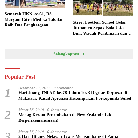
Semarak HKN ke-61, RS
Maryam Citra Medika Takalar
Street Football School Gelar
Raih Dua Penghargaan
Turnamen Sepak Bola Usia
Bergengsi
Dini, Wadah Pembinaan dan
Silaturahmi
Selengkapnya
Popular Post
Desember 17, 2023
0 Komentar
1
Hari Juang TNI AD ke-78 Tahun 2023 Digelar Terpusat di
Makassar, Kasad Apresiasi Kekompakan Forkopimda Sulsel
Maret 16, 2019
0 Komentar
2
Menag Kecam Penembakan di New Zealand: Tak
Berperikemanusiaan!
Maret 16, 2019
0 Komentar
3
2 Hari Hilang, Nelayan Tewas Mengambang di Pantai