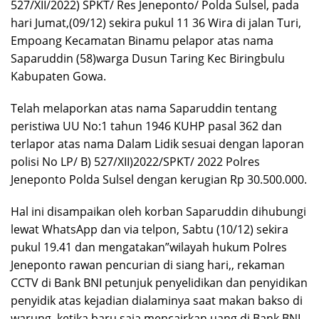
527/XII/2022) SPKT/ Res Jeneponto/ Polda Sulsel, pada
hari Jumat,(09/12) sekira pukul 11 36 Wira di jalan Turi,
Empoang Kecamatan Binamu pelapor atas nama
Saparuddin (58)warga Dusun Taring Kec Biringbulu
Kabupaten Gowa.
Telah melaporkan atas nama Saparuddin tentang
peristiwa UU No:1 tahun 1946 KUHP pasal 362 dan
terlapor atas nama Dalam Lidik sesuai dengan laporan
polisi No LP/ B) 527/XII)2022/SPKT/ 2022 Polres
Jeneponto Polda Sulsel dengan kerugian Rp 30.500.000.
Hal ini disampaikan oleh korban Saparuddin dihubungi
lewat WhatsApp dan via telpon, Sabtu (10/12) sekira
pukul 19.41 dan mengatakan”wilayah hukum Polres
Jeneponto rawan pencurian di siang hari,, rekaman
CCTV di Bank BNI petunjuk penyelidikan dan penyidikan
penyidik atas kejadian dialaminya saat makan bakso di
warung ,ketika baru saja mencairkan uang di Bank BNI.