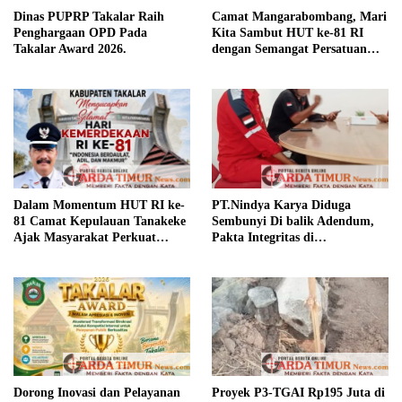
Dinas PUPRP Takalar Raih
Camat Mangarabombang, Mari
Penghargaan OPD Pada
Kita Sambut HUT ke-81 RI
Takalar Award 2026.
dengan Semangat Persatuan
dan Pembangunan.‍
Dalam Momentum HUT RI ke-
PT.Nindya Karya Diduga
81 Camat Kepulauan Tanakeke
Sembunyi Di balik Adendum,
Ajak Masyarakat Perkuat
Pakta Integritas di
Persatuan dan Tingkatkan
Pertanyakan.
Kesejahteraan.
Dorong Inovasi dan Pelayanan
Proyek P3-TGAI Rp195 Juta di