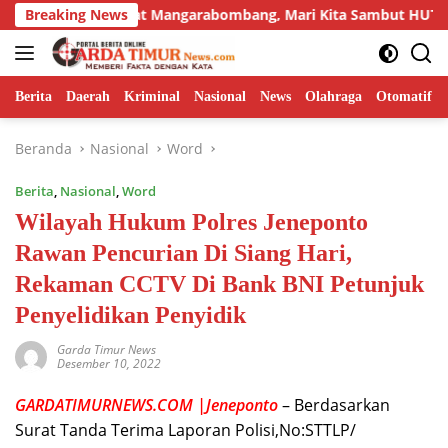
Langsung
Camat Mangarabombang, Mari Kita Sambut HUT ke-81 RI de
Breaking News
ke
konten
Berita
Daerah
Kriminal
Nasional
News
Olahraga
Otomatif
Beranda
Nasional
Word
Berita
,
Nasional
,
Word
Wilayah Hukum Polres Jeneponto
Rawan Pencurian Di Siang Hari,
Rekaman CCTV Di Bank BNI Petunjuk
Penyelidikan Penyidik
Garda Timur News
Desember 10, 2022
GARDATIMURNEWS.COM |Jeneponto
– Berdasarkan
Surat Tanda Terima Laporan Polisi,No:STTLP/