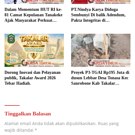
Dalam Momentum HUT RI ke-
PT.Nindya Karya Diduga
81 Camat Kepulauan Tanakeke
Sembunyi Di balik Adendum,
Ajak Masyarakat Perkuat
Pakta Integritas di
Persatuan dan Tingkatkan
Pertanyakan.
Kesejahteraan.
Dorong Inovasi dan Pelayanan
Proyek P3-TGAI Rp195 Juta di
publik, Takalar Award 2026
dusun Lebbae Desa Tonasa Kec
Tebar Hadiah.
Sanrobone Kab Takalar
Disorot.
Tinggalkan Balasan
Alamat email Anda tidak akan dipublikasikan.
Ruas yang
wajib ditandai
*