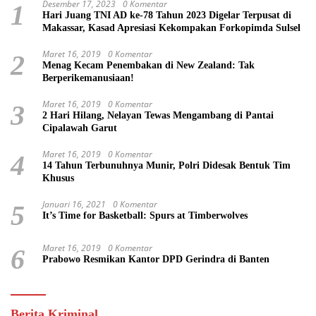
Desember 17, 2023
0 Komentar
1
Hari Juang TNI AD ke-78 Tahun 2023 Digelar Terpusat di
Makassar, Kasad Apresiasi Kekompakan Forkopimda Sulsel
Maret 16, 2019
0 Komentar
2
Menag Kecam Penembakan di New Zealand: Tak
Berperikemanusiaan!
Maret 16, 2019
0 Komentar
3
2 Hari Hilang, Nelayan Tewas Mengambang di Pantai
Cipalawah Garut
Maret 16, 2019
0 Komentar
4
14 Tahun Terbunuhnya Munir, Polri Didesak Bentuk Tim
Khusus
Januari 16, 2021
0 Komentar
5
It’s Time for Basketball: Spurs at Timberwolves
Maret 16, 2019
0 Komentar
6
Prabowo Resmikan Kantor DPD Gerindra di Banten
Berita Kriminal