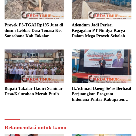
Proyek P3-TGAI Rp195 Juta di
Adendum Jadi Perisai
dusun Lebbae Desa Tonasa Kec
Kegagalan PT Nindya Karya
Sanrobone Kab Takalar
Dalam Mega Proyek Sekolah
Disorot.
Rakyat.
Bupati Takalar Hadiri Seminar
H.Achmad Daeng Se’re Berhasil
Desa/Kelurahan Merah Putih.
Perjuangkan Program
Indonesia Pintar Kabupaten
Takalar.
Rekomendasi untuk kamu