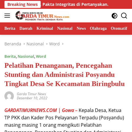
Langsung
Adendum, Pakta Integritas di Pertanyakan.
Breaking News
Dorong Inova
ke
konten
Berita
Daerah
Kriminal
Nasional
News
Olahraga
Otomatif
Beranda
Nasional
Word
Berita
,
Nasional
,
Word
Pelatihan Penanganan, Pencegahan
Stunting dan Administrasi Posyandu
Tingkat Desa Se Kecamatan Biringbulu
Garda Timur News
Desember 10, 2022
GARDATIMURNEWS.COM | Gowa –
Kepala Desa, Ketua
TP PKK dan Kader Pos Pelayanan Terpadu (Posyandu)
masing masing 1 orang mengikuti Pelatihan