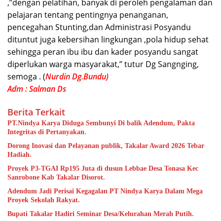
,”dengan pelatihan, banyak di peroleh pengalaman dan
pelajaran tentang pentingnya penanganan,
pencegahan Stunting,dan Administrasi Posyandu
dituntut juga kebersihan lingkungan ,pola hidup sehat
sehingga peran ibu ibu dan kader posyandu sangat
diperlukan warga masyarakat,” tutur Dg Sangnging,
semoga . (
Nurdin Dg.Bundu)
Adm : Salman Ds
Berita Terkait
PT.Nindya Karya Diduga Sembunyi Di balik Adendum, Pakta
Integritas di Pertanyakan.
Dorong Inovasi dan Pelayanan publik, Takalar Award 2026 Tebar
Hadiah.
Proyek P3-TGAI Rp195 Juta di dusun Lebbae Desa Tonasa Kec
Sanrobone Kab Takalar Disorot.
Adendum Jadi Perisai Kegagalan PT Nindya Karya Dalam Mega
Proyek Sekolah Rakyat.
Bupati Takalar Hadiri Seminar Desa/Kelurahan Merah Putih.