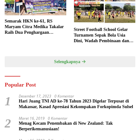
Semarak HKN ke-61, RS
Maryam Citra Medika Takalar
Street Football School Gelar
Raih Dua Penghargaan
Turnamen Sepak Bola Usia
Bergengsi
Dini, Wadah Pembinaan dan
Silaturahmi
Selengkapnya
Popular Post
Desember 17, 2023
0 Komentar
1
Hari Juang TNI AD ke-78 Tahun 2023 Digelar Terpusat di
Makassar, Kasad Apresiasi Kekompakan Forkopimda Sulsel
Maret 16, 2019
0 Komentar
2
Menag Kecam Penembakan di New Zealand: Tak
Berperikemanusiaan!