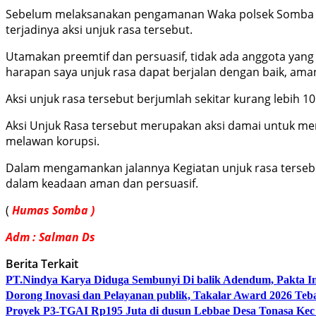
Sebelum melaksanakan pengamanan Waka polsek Somba Op
terjadinya aksi unjuk rasa tersebut.
Utamakan preemtif dan persuasif, tidak ada anggota yan
harapan saya unjuk rasa dapat berjalan dengan baik, ama
Aksi unjuk rasa tersebut berjumlah sekitar kurang lebih 
Aksi Unjuk Rasa tersebut merupakan aksi damai untuk me
melawan korupsi.
Dalam mengamankan jalannya Kegiatan unjuk rasa terseb
dalam keadaan aman dan persuasif.
(
Humas Somba )
Adm : Salman Ds
Berita Terkait
PT.Nindya Karya Diduga Sembunyi Di balik Adendum, Pakta Int
Dorong Inovasi dan Pelayanan publik, Takalar Award 2026 Teb
Proyek P3-TGAI Rp195 Juta di dusun Lebbae Desa Tonasa Kec 