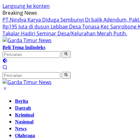
Langsung ke konten
Breaking News
PT.Nindya Karya Diduga Sembunyi Di balik Adendum, Pakta 
Rp195 Juta di dusun Lebbae Desa Tonasa Kec Sanrobone K
Takalar Hadiri Seminar Desa/Kelurahan Merah Putih.
Beli Tema Ini
Indeks
Berita
Daerah
Kriminal
Nasional
News
Olahraga