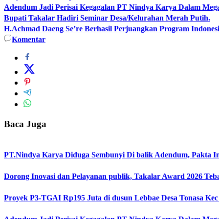
Adendum Jadi Perisai Kegagalan PT Nindya Karya Dalam Mega
Bupati Takalar Hadiri Seminar Desa/Kelurahan Merah Putih.
H.Achmad Daeng Se’re Berhasil Perjuangkan Program Indonesi
Komentar
Baca Juga
PT.Nindya Karya Diduga Sembunyi Di balik Adendum, Pakta Int
Dorong Inovasi dan Pelayanan publik, Takalar Award 2026 Teb
Proyek P3-TGAI Rp195 Juta di dusun Lebbae Desa Tonasa Kec 