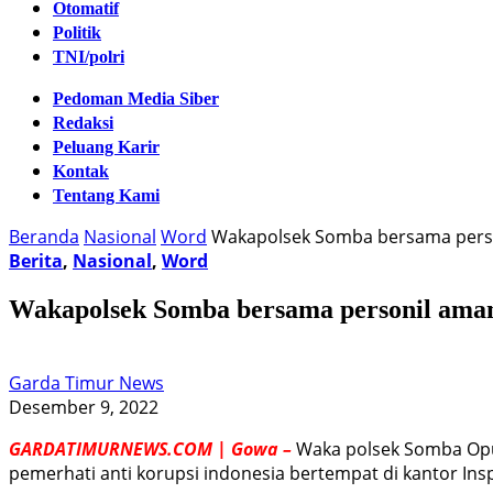
Otomatif
Politik
TNI/polri
Pedoman Media Siber
Redaksi
Peluang Karir
Kontak
Tentang Kami
Beranda
Nasional
Word
Wakapolsek Somba bersama person
Berita
,
Nasional
,
Word
Wakapolsek Somba bersama personil aman
Garda Timur News
Desember 9, 2022
GARDATIMURNEWS.COM | Gowa –
Waka polsek Somba Opu
pemerhati anti korupsi indonesia bertempat di kantor Insp