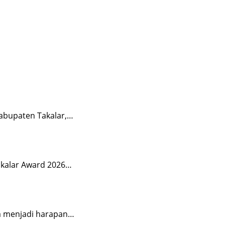
abupaten Takalar,…
akalar Award 2026…
a menjadi harapan…