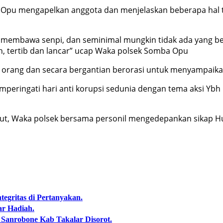
u mengapelkan anggota dan menjelaskan beberapa hal tek
g membawa senpi, dan seminimal mungkin tidak ada yang b
n, tertib dan lancar” ucap Waka polsek Somba Opu
10 orang dan secara bergantian berorasi untuk menyampaikan
mperingati hari anti korupsi sedunia dengan tema aksi Y
ut, Waka polsek bersama personil mengedepankan sikap Hu
egritas di Pertanyakan.
ar Hadiah.
Sanrobone Kab Takalar Disorot.