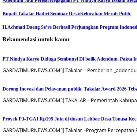
Adendum Jadi Perisai Kegagalan PT Nindya Karya Dalam Mega
Bupati Takalar Hadiri Seminar Desa/Kelurahan Merah Putih.
H.Achmad Daeng Se’re Berhasil Perjuangkan Program Indonesi
Rekomendasi untuk kamu
PT.Nindya Karya Diduga Sembunyi Di balik Adendum, Pakta Int
GARDATIMURNEWS.COM ][ Takalar – Pemberian _addendum
Dorong Inovasi dan Pelayanan publik, Takalar Award 2026 Teb
GARDATIMURNEWS.COM ][ TAKALAR – Pemerintah Kabupaten
Proyek P3-TGAI Rp195 Juta di dusun Lebbae Desa Tonasa Kec 
GARDATIMURNEWS.COM ][ Takalar –Program Percepatan Pen