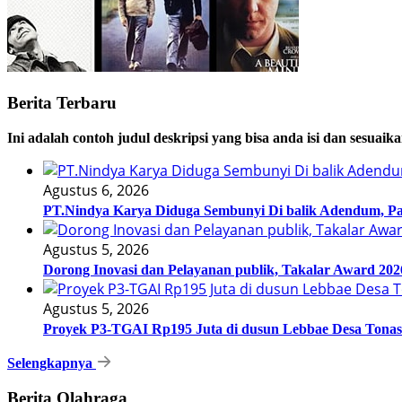
Berita Terbaru
Ini adalah contoh judul deskripsi yang bisa anda isi dan sesuaik
Agustus 6, 2026
PT.Nindya Karya Diduga Sembunyi Di balik Adendum, Pakt
Agustus 5, 2026
Dorong Inovasi dan Pelayanan publik, Takalar Award 202
Agustus 5, 2026
Proyek P3-TGAI Rp195 Juta di dusun Lebbae Desa Tonas
Selengkapnya
Berita Olahraga