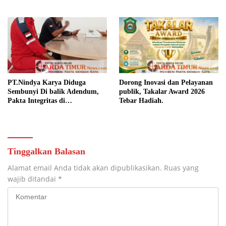
dan Pembangunan.‍
Persatuan dan Tingkatkan
Kesejahteraan.
PT.Nindya Karya Diduga
Dorong Inovasi dan Pelayanan
Sembunyi Di balik Adendum,
publik, Takalar Award 2026
Pakta Integritas di
Tebar Hadiah.
Pertanyakan.
Tinggalkan Balasan
Alamat email Anda tidak akan dipublikasikan.
Ruas yang
wajib ditandai
*