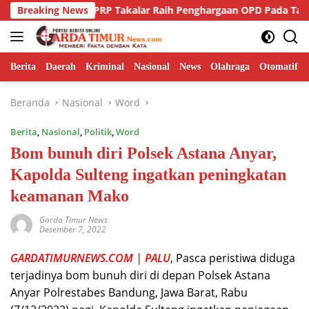
Langsung
inas PUPRP Takalar Raih Penghargaan OPD Pada Takalar Award 2
Breaking News
ke
konten
Berita
Daerah
Kriminal
Nasional
News
Olahraga
Otomatif
Beranda
Nasional
Word
Berita
,
Nasional
,
Politik
,
Word
Bom bunuh diri Polsek Astana Anyar,
Kapolda Sulteng ingatkan peningkatan
keamanan Mako
Garda Timur News
Desember 7, 2022
GARDATIMURNEWS.COM | PALU
, Pasca peristiwa diduga
terjadinya bom bunuh diri di depan Polsek Astana
Anyar Polrestabes Bandung, Jawa Barat, Rabu