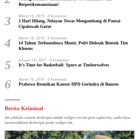
Berperikemanusiaan!
Maret 16, 2019
0 Komentar
3
2 Hari Hilang, Nelayan Tewas Mengambang di Pantai
Cipalawah Garut
Maret 16, 2019
0 Komentar
4
14 Tahun Terbunuhnya Munir, Polri Didesak Bentuk Tim
Khusus
Januari 16, 2021
0 Komentar
5
It’s Time for Basketball: Spurs at Timberwolves
Maret 16, 2019
0 Komentar
6
Prabowo Resmikan Kantor DPD Gerindra di Banten
Berita Kriminal
Ini adalah contoh deskripsi untuk widget recent post wpberita, anda bisa
memasukkan deskripsi pada widget ini.