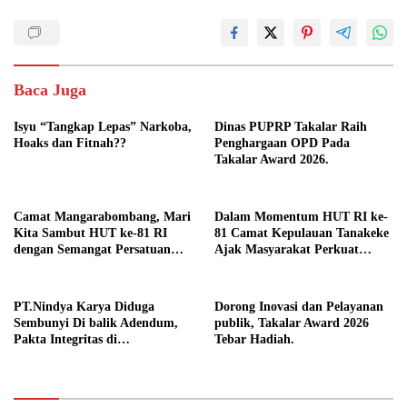
Baca Juga
Isyu “Tangkap Lepas” Narkoba,
Dinas PUPRP Takalar Raih
Hoaks dan Fitnah??
Penghargaan OPD Pada
Takalar Award 2026.
Camat Mangarabombang, Mari
Dalam Momentum HUT RI ke-
Kita Sambut HUT ke-81 RI
81 Camat Kepulauan Tanakeke
dengan Semangat Persatuan
Ajak Masyarakat Perkuat
dan Pembangunan.‍
Persatuan dan Tingkatkan
Kesejahteraan.
PT.Nindya Karya Diduga
Dorong Inovasi dan Pelayanan
Sembunyi Di balik Adendum,
publik, Takalar Award 2026
Pakta Integritas di
Tebar Hadiah.
Pertanyakan.