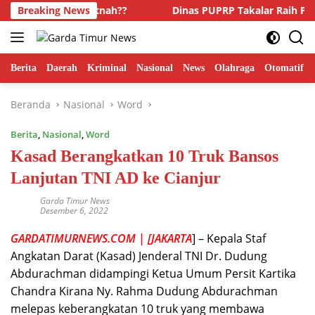
Langsung
 Hoaks dan Fitnah??
Breaking News
Dinas PUPRP Takalar Raih Pengharg
ke
konten
Berita
Daerah
Kriminal
Nasional
News
Olahraga
Otomatif
Beranda
Nasional
Word
Berita
,
Nasional
,
Word
Kasad Berangkatkan 10 Truk Bansos
Lanjutan TNI AD ke Cianjur
Garda Timur News
Desember 6, 2022
GARDATIMURNEWS.COM | [JAKARTA
] – Kepala Staf
Angkatan Darat (Kasad) Jenderal TNI Dr. Dudung
Abdurachman didampingi Ketua Umum Persit Kartika
Chandra Kirana Ny. Rahma Dudung Abdurachman
melepas keberangkatan 10 truk yang membawa