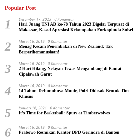
Popular Post
Desember 17, 2023
0 Komentar
1
Hari Juang TNI AD ke-78 Tahun 2023 Digelar Terpusat di
Makassar, Kasad Apresiasi Kekompakan Forkopimda Sulsel
Maret 16, 2019
0 Komentar
2
Menag Kecam Penembakan di New Zealand: Tak
Berperikemanusiaan!
Maret 16, 2019
0 Komentar
3
2 Hari Hilang, Nelayan Tewas Mengambang di Pantai
Cipalawah Garut
Maret 16, 2019
0 Komentar
4
14 Tahun Terbunuhnya Munir, Polri Didesak Bentuk Tim
Khusus
Januari 16, 2021
0 Komentar
5
It’s Time for Basketball: Spurs at Timberwolves
Maret 16, 2019
0 Komentar
6
Prabowo Resmikan Kantor DPD Gerindra di Banten