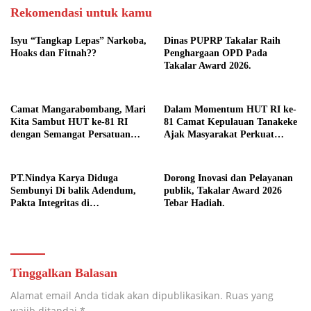
Rekomendasi untuk kamu
Isyu “Tangkap Lepas” Narkoba,
Dinas PUPRP Takalar Raih
Hoaks dan Fitnah??
Penghargaan OPD Pada
Takalar Award 2026.
Camat Mangarabombang, Mari
Dalam Momentum HUT RI ke-
Kita Sambut HUT ke-81 RI
81 Camat Kepulauan Tanakeke
dengan Semangat Persatuan
Ajak Masyarakat Perkuat
dan Pembangunan.‍
Persatuan dan Tingkatkan
Kesejahteraan.
PT.Nindya Karya Diduga
Dorong Inovasi dan Pelayanan
Sembunyi Di balik Adendum,
publik, Takalar Award 2026
Pakta Integritas di
Tebar Hadiah.
Pertanyakan.
Tinggalkan Balasan
Alamat email Anda tidak akan dipublikasikan.
Ruas yang
wajib ditandai
*