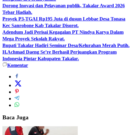
Dorong Inovasi dan Pelayanan publik, Takalar Award 2026
Tebar Hadiah.
Proyek P3-TGAI Rp195 Juta di dusun Lebbae Desa Tonasa
Kec Sanrobone Kab Takalar Disorot.
Adendum Jadi Perisai Kegagalan PT Nindya Karya Dalam
Mega Proyek Sekolah Rakyat.
Bupati Takalar Hadiri Seminar Desa/Kelurahan Merah Putih.
H.Achmad Daeng Se’re Berhasil Perjuangkan Program
Indonesia Pintar Kabupaten Takalar.
Komentar
Baca Juga