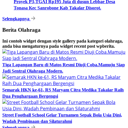
Proyek P3-TGAI Rp195 Juta di dusun Lebbae Desa
Tonasa Kec Sanrobone Kab Takalar Disorot.
Selengkapnya
Berita Olahraga
Ini contoh widget dengan style gallery pada kategori olahraga,
anda bisa mengaturnya pada widget recent post wpberita.
Tiga Lapangan Baru di Matos Resmi Diuji Coba.Mamuju Siap
Jadi Sentral Olahraga Modern.
Semarak HKN ke-61, RS Maryam Citra Medika Takalar Raih
Dua Penghargaan Bergengsi
Street Football School Gelar Turnamen Sepak Bola Usia Dini,
Wadah Pembinaan dan Silaturahmi
Selengkapnya