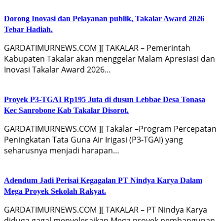
Dorong Inovasi dan Pelayanan publik, Takalar Award 2026
Tebar Hadiah.
GARDATIMURNEWS.COM ][ TAKALAR – Pemerintah
Kabupaten Takalar akan menggelar Malam Apresiasi dan
Inovasi Takalar Award 2026…
Proyek P3-TGAI Rp195 Juta di dusun Lebbae Desa Tonasa
Kec Sanrobone Kab Takalar Disorot.
GARDATIMURNEWS.COM ][ Takalar –Program Percepatan
Peningkatan Tata Guna Air Irigasi (P3-TGAI) yang
seharusnya menjadi harapan…
Adendum Jadi Perisai Kegagalan PT Nindya Karya Dalam
Mega Proyek Sekolah Rakyat.
GARDATIMURNEWS.COM ][ TAKALAR – PT Nindya Karya
diduga gagal menyelesaikan Mega proyek pembangunan