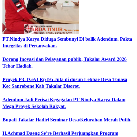
PT.Nindya Karya Diduga Sembunyi Di balik Adendum, Pakta
Integritas di Pertanyakan.
Dorong Inovasi dan Pelayanan publik, Takalar Award 2026
Tebar Hadiah.
Proyek P3-TGAI Rp195 Juta di dusun Lebbae Desa Tonasa
Kec Sanrobone Kab Takalar Disorot.
Adendum Jadi Perisai Kegagalan PT Nindya Karya Dalam
Mega Proyek Sekolah Rakyat.
Bupati Takalar Hadiri Seminar Desa/Kelurahan Merah Putih.
H.Achmad Daeng Se’re Berhasil Perjuangkan Program