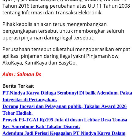
Tahun 2016 tentang perubahan atas UU 11 Tahun 2008
tentang Informasi dan Transaksi Elektronik.
Pihak kepolisian akan terus mengembangkan
pengungkapan tersebut untuk membongkar seluruh
operasi pinjaman daring ilegal tersebut.
Perusahaan tersebut diketahui mengoperasikan empat
aplikasi pinjaman daring ilegal yakni PinjamanNow,
AkuKaya, KamiKaya dan EasyGo.
Adm : Salman Ds
Berita Terkait
PT.Nindya Karya Diduga Sembunyi Di balik Adendum, Pakta
Integritas di Pertanyakan.
Dorong Inovasi dan Pelayanan publik, Takalar Award 2026
Tebar Hadiah.
Proyek P3-TGAI Rp195 Juta di dusun Lebbae Desa Tonasa
Kec Sanrobone Kab Takalar Disorot.
Adendum Jadi Perisai Kegagalan PT Nindya Karya Dalam