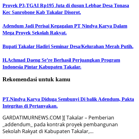
Proyek P3-TGAI Rp195 Juta di dusun Lebbae Desa Tonasa
Kec Sanrobone Kab Takalar Disorot.
Adendum Jadi Perisai Kegagalan PT Nindya Karya Dalam
Mega Proyek Sekolah Rakyat.
Bupati Takalar Hadiri Seminar Desa/Kelurahan Merah Putih.
H.Achmad Daeng Se’re Berhasil Perjuangkan Program
Indonesia Pintar Kabupaten Takalar.
Rekomendasi untuk kamu
PT.Nindya Karya Diduga Sembunyi Di balik Adendum, Pakta
Integritas di Pertanyakan.
GARDATIMURNEWS.COM ][ Takalar – Pemberian
_addendum_ pada kontrak proyek pembangunan
Sekolah Rakyat di Kabupaten Takalar,…