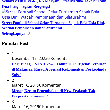
Semarak HKN ke-61, RS Maryam Citra Medika Takalar Raih
Dua Penghargaan Bergengsi
Street Football School Gelar Turnamen Sepak Bola Usia Dini,
Wadah Pembinaan dan Silaturahmi
Selengkapnya
Popular Post
1
Desember 17, 2023
0 Komentar
Hari Juang TNI AD ke-78 Tahun 2023 Digelar Terpusat
di Makassar, Kasad Apresiasi Kekompakan Forkopimda
Sulsel
2
Maret 16, 2019
0 Komentar
Menag Kecam Penembakan di New Zealand: Tak
Berperikemanusiaan!
3
Maret 16, 2019
0 Komentar