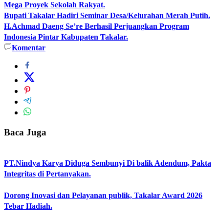
Mega Proyek Sekolah Rakyat.
Bupati Takalar Hadiri Seminar Desa/Kelurahan Merah Putih.
H.Achmad Daeng Se’re Berhasil Perjuangkan Program
Indonesia Pintar Kabupaten Takalar.
Komentar
Baca Juga
PT.Nindya Karya Diduga Sembunyi Di balik Adendum, Pakta
Integritas di Pertanyakan.
Dorong Inovasi dan Pelayanan publik, Takalar Award 2026
Tebar Hadiah.