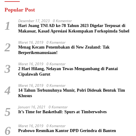
Popular Post
Desember 17, 2023
0 Komentar
1
Hari Juang TNI AD ke-78 Tahun 2023 Digelar Terpusat di
Makassar, Kasad Apresiasi Kekompakan Forkopimda Sulsel
Maret 16, 2019
0 Komentar
2
Menag Kecam Penembakan di New Zealand: Tak
Berperikemanusiaan!
Maret 16, 2019
0 Komentar
3
2 Hari Hilang, Nelayan Tewas Mengambang di Pantai
Cipalawah Garut
Maret 16, 2019
0 Komentar
4
14 Tahun Terbunuhnya Munir, Polri Didesak Bentuk Tim
Khusus
Januari 16, 2021
0 Komentar
5
It’s Time for Basketball: Spurs at Timberwolves
Maret 16, 2019
0 Komentar
6
Prabowo Resmikan Kantor DPD Gerindra di Banten