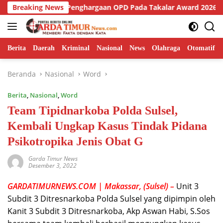
Langsung
r Raih Penghargaan OPD Pada Takalar Award 2026.
Breaking News
Cama
ke
konten
Berita
Daerah
Kriminal
Nasional
News
Olahraga
Otomatif
Beranda
Nasional
Word
Berita
,
Nasional
,
Word
Team Tipidnarkoba Polda Sulsel,
Kembali Ungkap Kasus Tindak Pidana
Psikotropika Jenis Obat G
Garda Timur News
Desember 3, 2022
GARDATIMURNEWS.COM | Makassar, (Sulsel) –
Unit 3
Subdit 3 Ditresnarkoba Polda Sulsel yang dipimpin oleh
Kanit 3 Subdit 3 Ditresnarkoba, Akp Aswan Habi, S.Sos