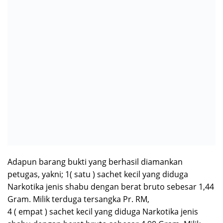
penyidik pembantu di Kantor Dit Res Narkoba Polda
Sulsel guna proses penyidikan lebih lanjut.
(*Team Media AMG)
Adm : Salman Ds
Berita Terkait
Isyu “Tangkap Lepas” Narkoba, Hoaks dan Fitnah??
Dinas PUPRP Takalar Raih Penghargaan OPD Pada Takalar Award
2026.
Camat Mangarabombang, Mari Kita Sambut HUT ke-81 RI dengan
Semangat Persatuan dan Pembangunan.‍
Dalam Momentum HUT RI ke-81 Camat Kepulauan Tanakeke Ajak
Masyarakat Perkuat Persatuan dan Tingkatkan Kesejahteraan.
PT.Nindya Karya Diduga Sembunyi Di balik Adendum, Pakta
Integritas di Pertanyakan.
Dorong Inovasi dan Pelayanan publik, Takalar Award 2026 Tebar
Hadiah.