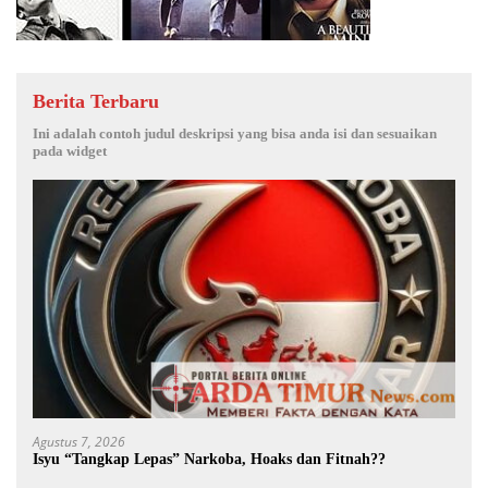
4
14 Tahun Terbunuhnya Munir, Polri Didesak Bentuk Tim
Khusus
Januari 16, 2021
0 Komentar
5
It’s Time for Basketball: Spurs at Timberwolves
Maret 16, 2019
0 Komentar
6
Prabowo Resmikan Kantor DPD Gerindra di Banten
Berita Kriminal
Ini adalah contoh deskripsi untuk widget recent post wpberita, anda bisa
memasukkan deskripsi pada widget ini.