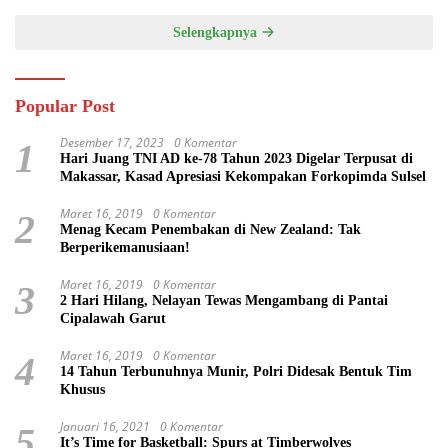
Selengkapnya
Pedoman Media Siber
Redaksi
Peluang Karir
Kontak
Tentang Kami
Didukung oleh WordPress
-
Tema: wpberita.