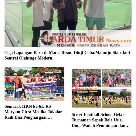
Prajurit.
Selengkapnya
Otomotif
Ini adalah contoh keterangan untuk widget dengan kategori
otomotif, anda bisa dengan mudah memasukkannya pada widget.
September 19, 2025
SMKN 5 Gowa Kategori Duta Entrepreneur,
Mechanic Skill & Social Media Creator
Enduro Skill Contest Nasional Ta- 2025
Juni 19, 2025
Kehadiran Taxi Online Listrik Berpotensi
Menimbulkan Konflik Sosial.
Juni 18, 2025
Opini Salman Sitaba: Stop Diskriminasi
Jurnalis, Saatnya Polri dan Pers Satukan
Langkah Bangun Negeri