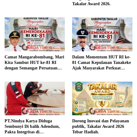
Agustus 7, 2026
Isyu “Tangkap Lepas” Narkoba, Hoaks dan Fitnah??
Agustus 7, 2026
Dinas PUPRP Takalar Raih Penghargaan
OPD Pada Takalar Award 2026.
Agustus 7, 2026
Camat Mangarabombang, Mari Kita
Sambut HUT ke-81 RI dengan Semangat
Persatuan dan Pembangunan.‍
Selengkapnya
Berita Olahraga
Ini contoh widget dengan style gallery pada kategori olahraga, anda bisa
mengaturnya pada widget recent post wpberita.