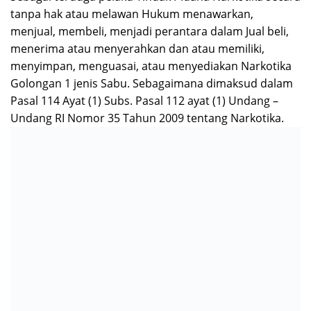
berisi uang tunai milik terduga tersangka Lk. MK
sebesar Rp. 2.900.000 (dua juta sembilan ratus ribu
rupiah), KTP, ATM bank BNI dan STNK motor, 1(satu)
klip sachet kosong, 1 ( satu ) buah sendok plastik, 1(
satu ) unit handpone merek oppo (milik terduga
tersangka Pr. RM ), 2 ( dua ) unit handphone merek
oppo (milik terduga tersangka Lk. MK ), 1 (satu) unit
helm merk NHK. dengan pasal yang disangkakan: pasal
114 ayat 2 sub pasal 112 ayat 2 Undang undang
Narkotika No. 35 Tahun 2009.
Selanjutnya terduga pelaku Pr, RM di bawa ke Kantor
Ditresnarkoba Polda Sulsel untuk menjalani proses
pemeriksaan lebih lanjut berupa kelengkapan
Administrasi Penyidikan, Kirim BB Ke Labfor,
Pengembangan, Gelar Perkara dan Pemberkasan,
Selanjutnya terduga tersangka Pr. RM berikut barang
bukti dibawa dan diserahkan kepada penyidik /