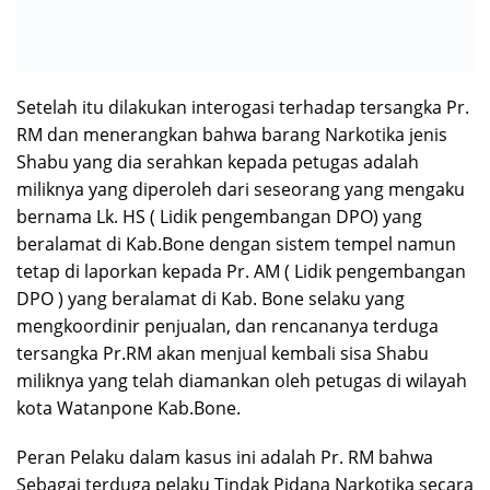
Golongan 1 jenis Sabu. Sebagaimana dimaksud dalam
Pasal 114 Ayat (1) Subs. Pasal 112 ayat (1) Undang –
Undang RI Nomor 35 Tahun 2009 tentang Narkotika.
Adapun barang bukti yang berhasil diamankan
petugas, yakni; 1( satu ) sachet kecil yang diduga
Narkotika jenis shabu dengan berat bruto sebesar 1,44
Gram. Milik terduga tersangka Pr. RM,
4 ( empat ) sachet kecil yang diduga Narkotika jenis
shabu dengan berat bruto sebesar 4,90 Gram. Milik
terduga Lk. MK ( masih Lidik pengembangan DPO),
dengan Total berat bruto diduga Narkotika jenis shabu
yang diamankan keseluruhan sebesar 6.29 Gram, 1 (
satu) buah alat timbangan elektrik. 1 ( satu ) buah
rangkaian alat isap bong yang terbuat dari botol plastik
air mineral. Uang tunai milik terduga tersangka Pr. RM
sebesar Rp.970.000,- ( sembilan ratus tujuh puluh ribu
rupiah), 1 (satu) buah dompet warna hitam coklat yang