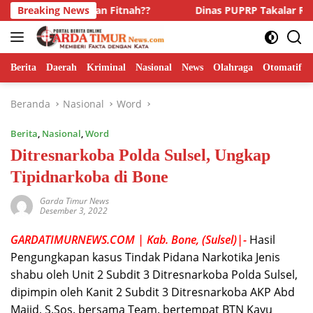
Langsung
s dan Fitnah??
Breaking News
Dinas PUPRP Takalar Raih Penghargaan 
ke
konten
Berita
Daerah
Kriminal
Nasional
News
Olahraga
Otomatif
Beranda
Nasional
Word
Berita
,
Nasional
,
Word
Ditresnarkoba Polda Sulsel, Ungkap
Tipidnarkoba di Bone
Garda Timur News
Desember 3, 2022
GARDATIMURNEWS.COM | Kab. Bone, (Sulsel)|-
Hasil
Pengungkapan kasus Tindak Pidana Narkotika Jenis
shabu oleh Unit 2 Subdit 3 Ditresnarkoba Polda Sulsel,
dipimpin oleh Kanit 2 Subdit 3 Ditresnarkoba AKP Abd
Majid, S.Sos. bersama Team. bertempat BTN Kayu