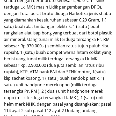
Baca Juga
Isyu “Tangkap Lepas” Narkoba,
Dinas PUPRP Takalar Raih
Hoaks dan Fitnah??
Penghargaan OPD Pada
Takalar Award 2026.