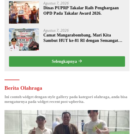
Juli 27, 2026
Bupati Takalar Dorong Peningkatan Kinerja dan Pelayanan Publik
Melalui Disiplin ASN.
Juli 26, 2026
Diduga Kerja Asal Jadi Proyek P3A-TGAI Tahun 2026 Desa Patani.
Juli 22, 2026
Peletakan Batu Pertama Irigasi Oleh Bupati Takalar.
Juli 18, 2026
Meriahkan Pembukaan Pesta Rakyat Melalui Panggung Hiburan
Dan Pasar Malam, Camat Marbo Ajak Warga Jaga Keamanan dan
Kebersamaan.
Juli 18, 2026
Kemah Inspirasi Pemuda Galesong Selatan Curi Perhatian Publik
Melalui Video Potensi Desa.
Juli 17, 2026
Disiplin, Loyalitas, dan Komunikasi Publik Jadi Kunci Pengabdian