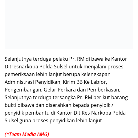
Isyu “Tangkap Lepas” Narkoba,
Dinas PUPRP Takalar Raih
Hoaks dan Fitnah??
Penghargaan OPD Pada
Takalar Award 2026.
Camat Mangarabombang, Mari
Dalam Momentum HUT RI ke-
Kita Sambut HUT ke-81 RI
81 Camat Kepulauan Tanakeke
dengan Semangat Persatuan
Ajak Masyarakat Perkuat
dan Pembangunan.‍
Persatuan dan Tingkatkan
Kesejahteraan.