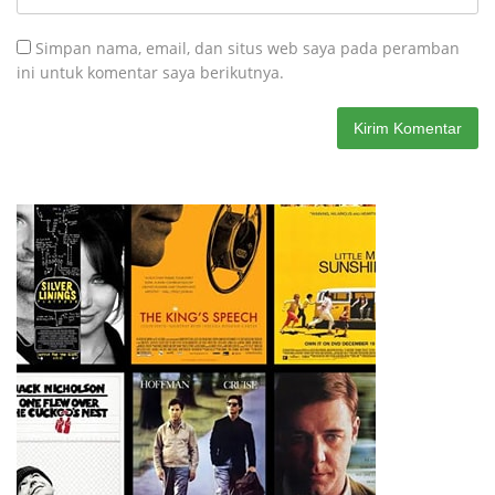
Maryam Citra Medika Takalar
Street Football School Gelar
Raih Dua Penghargaan
Turnamen Sepak Bola Usia
Bergengsi
Dini, Wadah Pembinaan dan
Silaturahmi
Selengkapnya
Popular Post
Desember 17, 2023
0 Komentar
1
Hari Juang TNI AD ke-78 Tahun 2023 Digelar Terpusat di
Makassar, Kasad Apresiasi Kekompakan Forkopimda Sulsel
Maret 16, 2019
0 Komentar
2
Menag Kecam Penembakan di New Zealand: Tak
Berperikemanusiaan!
Maret 16, 2019
0 Komentar
3
2 Hari Hilang, Nelayan Tewas Mengambang di Pantai
Cipalawah Garut
Maret 16, 2019
0 Komentar