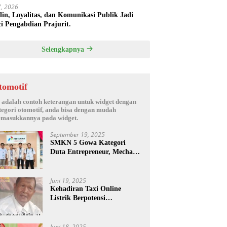
17, 2026
plin, Loyalitas, dan Komunikasi Publik Jadi
i Pengabdian Prajurit.
Selengkapnya
tomotif
i adalah contoh keterangan untuk widget dengan
tegori otomotif, anda bisa dengan mudah
masukkannya pada widget.
September 19, 2025
SMKN 5 Gowa Kategori
Duta Entrepreneur, Mechanic
Skill & Social Media Creator
Enduro Skill Contest
Nasional Ta- 2025
Juni 19, 2025
Kehadiran Taxi Online
Listrik Berpotensi
Menimbulkan Konflik Sosial.
Juni 18, 2025