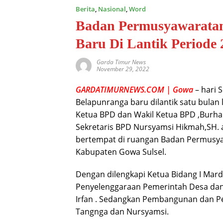
Berita
,
Nasional
,
Word
Badan Permusyawaratan
Baru Di Lantik Periode
Garda Timur News
November 29, 2022
GARDATIMURNEWS.COM | Gowa
– hari 
Belapunranga baru dilantik satu bulan 
Ketua BPD dan Wakil Ketua BPD ,Burha
Sekretaris BPD Nursyamsi Hikmah,SH. 
bertempat di ruangan Badan Permusy
Kabupaten Gowa Sulsel.
Dengan dilengkapi Ketua Bidang I Mardi
Penyelenggaraan Pemerintah Desa da
Irfan . Sedangkan Pembangunan dan P
Tangnga dan Nursyamsi.