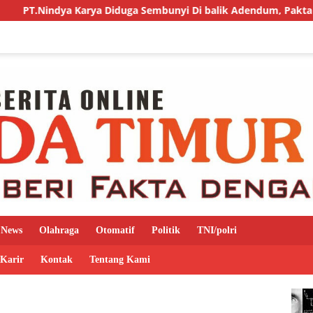
Karya Diduga Sembunyi Di balik Adendum, Pakta Integritas di Pe
News
Olahraga
Otomatif
Politik
TNI/polri
 Karir
Kontak
Tentang Kami