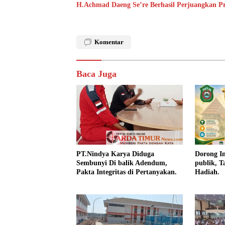
H.Achmad Daeng Se’re Berhasil Perjuangkan Pr
Komentar
Baca Juga
PT.Nindya Karya Diduga
Dorong In
Sembunyi Di balik Adendum,
publik, T
Pakta Integritas di Pertanyakan.
Hadiah.