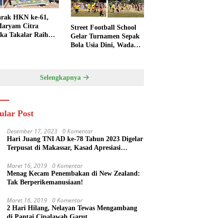
rak HKN ke-61,
aryam Citra
Street Football School
ka Takalar Raih
Gelar Turnamen Sepak
Penghargaan
Bola Usia Dini, Wadah
engsi
Pembinaan dan
Silaturahmi
Selengkapnya
ular Post
Desember 17, 2023
0 Komentar
Hari Juang TNI AD ke-78 Tahun 2023 Digelar
Terpusat di Makassar, Kasad Apresiasi
Kekompakan Forkopimda Sulsel
Maret 16, 2019
0 Komentar
Menag Kecam Penembakan di New Zealand:
Tak Berperikemanusiaan!
Maret 16, 2019
0 Komentar
2 Hari Hilang, Nelayan Tewas Mengambang
di Pantai Cipalawah Garut