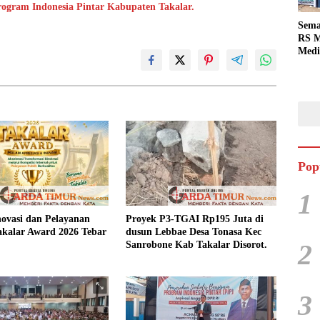
ogram Indonesia Pintar Kabupaten Takalar.
Sema
RS M
Medi
Dua 
Berg
Pop
1
ovasi dan Pelayanan
Proyek P3-TGAI Rp195 Juta di
akalar Award 2026 Tebar
dusun Lebbae Desa Tonasa Kec
2
Sanrobone Kab Takalar Disorot.
3