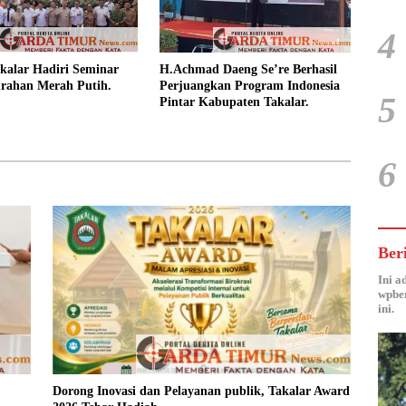
4
kalar Hadiri Seminar
H.Achmad Daeng Se’re Berhasil
urahan Merah Putih.
Perjuangkan Program Indonesia
5
Pintar Kabupaten Takalar.
6
Ber
Ini a
wpber
ini.
Dorong Inovasi dan Pelayanan publik, Takalar Award