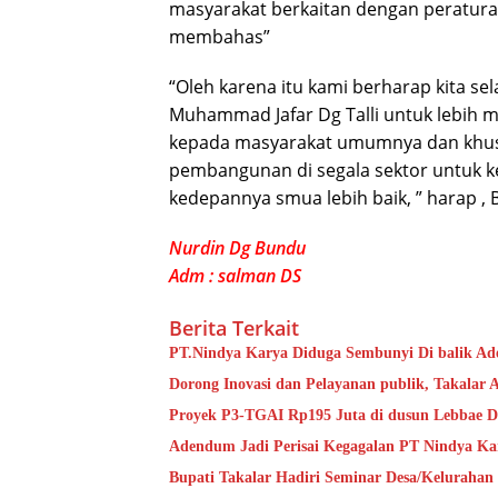
masyarakat berkaitan dengan peratur
membahas”
“Oleh karena itu kami berharap kita se
Muhammad Jafar Dg Talli untuk lebih 
kepada masyarakat umumnya dan khus
pembangunan di segala sektor untuk 
kedepannya smua lebih baik, ” harap ,
Nurdin Dg Bundu
Adm : salman DS
Berita Terkait
PT.Nindya Karya Diduga Sembunyi Di balik Ade
Dorong Inovasi dan Pelayanan publik, Takalar 
Proyek P3-TGAI Rp195 Juta di dusun Lebbae De
Adendum Jadi Perisai Kegagalan PT Nindya Ka
Bupati Takalar Hadiri Seminar Desa/Kelurahan