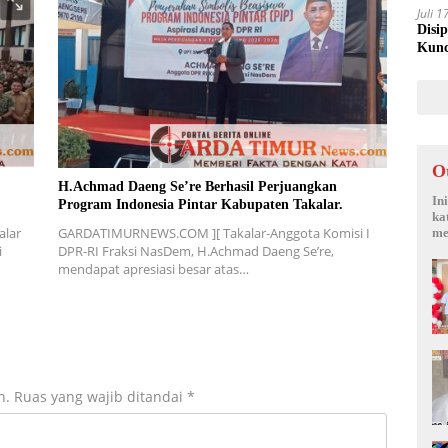
Juli 
Disi
Kunc
O
H.Achmad Daeng Se’re Berhasil Perjuangkan
In
Program Indonesia Pintar Kabupaten Takalar.
ka
alar
GARDATIMURNEWS.COM ][ Takalar-Anggota Komisi I
me
i
DPR-RI Fraksi NasDem, H.Achmad Daeng Se’re,
mendapat apresiasi besar atas…
n.
Ruas yang wajib ditandai
*