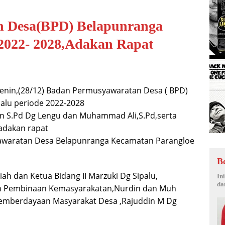
 Desa(BPD) Belapunranga
 2022- 2028,Adakan Rapat
Senin,(28/12) Badan Permusyawaratan Desa ( BPD)
lalu periode 2022-2028
n S.Pd Dg Lengu dan Muhammad Ali,S.Pd,serta
adakan rapat
awaratan Desa Belapunranga Kecamatan Parangloe
B
ah dan Ketua Bidang II Marzuki Dg Sipalu,
In
da
n Pembinaan Kemasyarakatan,Nurdin dan Muh
emberdayaan Masyarakat Desa ,Rajuddin M Dg