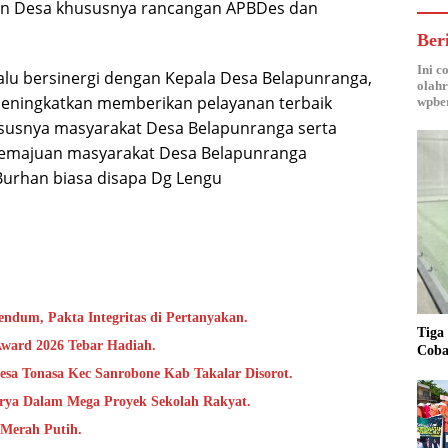
an Desa khususnya rancangan APBDes dan
Ber
Ini c
lalu bersinergi dengan Kepala Desa Belapunranga,
olahr
meningkatkan memberikan pelayanan terbaik
wpber
usnya masyarakat Desa Belapunranga serta
kemajuan masyarakat Desa Belapunranga
 Burhan biasa disapa Dg Lengu
ndum, Pakta Integritas di Pertanyakan.
Tiga
Award 2026 Tebar Hadiah.
Coba
sa Tonasa Kec Sanrobone Kab Takalar Disorot.
rya Dalam Mega Proyek Sekolah Rakyat.
 Merah Putih.