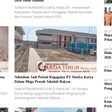
2026 Tebar Hadiah.
GARDATIMURNEWS.COM ][ TAKALAR – Pemerintah
n
Kabupaten Takalar akan menggelar Malam Apresiasi
dan Inovasi Takalar Award 2026…
Juli 
Bupa
Pela
Juli 
Didu
2026
Juli 
Pele
esa
Adendum Jadi Perisai Kegagalan PT Nindya Karya
Juli 
Dalam Mega Proyek Sekolah Rakyat.
Meri
Pang
GARDATIMURNEWS.COM ][ TAKALAR – PT Nindya
Ajak
TGAI)
Karya diduga gagal menyelesaikan Mega proyek
Juli 
pembangunan Sekolah Rakyat…
Kema
Perh