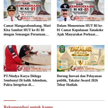
Camat Mangarabombang, Mari
Dalam Momentum HUT RI ke-
Kita Sambut HUT ke-81 RI
81 Camat Kepulauan Tanakeke
dengan Semangat Persatuan
Ajak Masyarakat Perkuat
dan Pembangunan.‍
Persatuan dan Tingkatkan
Kesejahteraan.
PT.Nindya Karya Diduga
Dorong Inovasi dan Pelayanan
Sembunyi Di balik Adendum,
publik, Takalar Award 2026
Pakta Integritas di
Tebar Hadiah.
Pertanyakan.
Rekomendasi untuk kamu