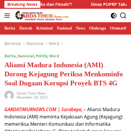
Langsung
oba, Hoaks dan Fitnah??
Breaking News
Dinas PUPRP Takalar Raih Pen
ke
konten
Berita
Daerah
Kriminal
Nasional
News
Olahraga
Otomatif
Beranda
Nasional
Word
Berita
,
Nasional
,
Politik
,
Word
Aliansi Madura Indonesia (AMI)
Dorong Kejagung Periksa Menkominfo
Soal Dugaan Korupsi Proyek BTS 4G
Garda Timur News
November 28, 2022
GARDATIMURNEWS.COM | Surabaya, –
Aliansi Madura
Indonesia (AMI) meminta Kejaksaan Agung (Kejagung)
memeriksa Menteri Komunikasi dan Informatika