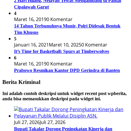
2 Hari Hilang, Nelayan Tewas Mengambang di Pantai
Cipalawah Garut
4
Maret 16, 2019
0 Komentar
14 Tahun Terbunuhnya Munir, Polri Didesak Bentuk
Tim Khusus
5
Januari 16, 2021
Maret 10, 2025
0 Komentar
It’s Time for Basketball: Spurs at Timberwolves
6
Maret 16, 2019
0 Komentar
Prabowo Resmikan Kantor DPD Gerindra di Banten
Berita Kriminal
Ini adalah contoh deskripsi untuk widget recent post wpberita,
anda bisa memasukkan deskripsi pada widget ini.
Juli 27, 2026
Juli 27, 2026
Bupati Takalar Dorong Peningkatan Kinerja dan