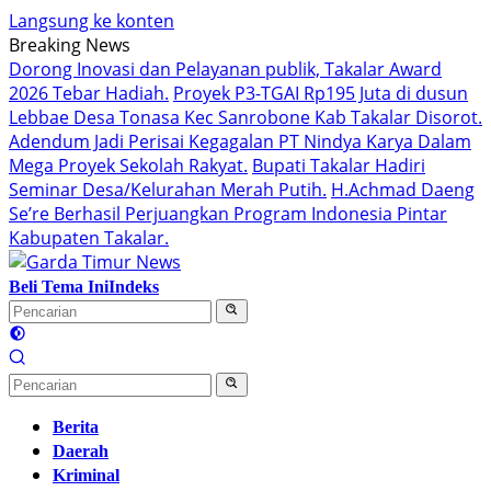
Langsung ke konten
Breaking News
Dorong Inovasi dan Pelayanan publik, Takalar Award
2026 Tebar Hadiah.
Proyek P3-TGAI Rp195 Juta di dusun
Lebbae Desa Tonasa Kec Sanrobone Kab Takalar Disorot.
Adendum Jadi Perisai Kegagalan PT Nindya Karya Dalam
Mega Proyek Sekolah Rakyat.
Bupati Takalar Hadiri
Seminar Desa/Kelurahan Merah Putih.
H.Achmad Daeng
Se’re Berhasil Perjuangkan Program Indonesia Pintar
Kabupaten Takalar.
Beli Tema Ini
Indeks
Berita
Daerah
Kriminal