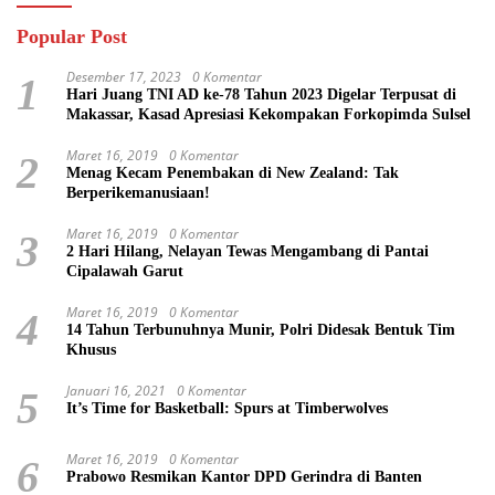
Popular Post
Desember 17, 2023
0 Komentar
1
Hari Juang TNI AD ke-78 Tahun 2023 Digelar Terpusat di
Makassar, Kasad Apresiasi Kekompakan Forkopimda Sulsel
Maret 16, 2019
0 Komentar
2
Menag Kecam Penembakan di New Zealand: Tak
Berperikemanusiaan!
Maret 16, 2019
0 Komentar
3
2 Hari Hilang, Nelayan Tewas Mengambang di Pantai
Cipalawah Garut
Maret 16, 2019
0 Komentar
4
14 Tahun Terbunuhnya Munir, Polri Didesak Bentuk Tim
Khusus
Januari 16, 2021
0 Komentar
5
It’s Time for Basketball: Spurs at Timberwolves
Maret 16, 2019
0 Komentar
6
Prabowo Resmikan Kantor DPD Gerindra di Banten