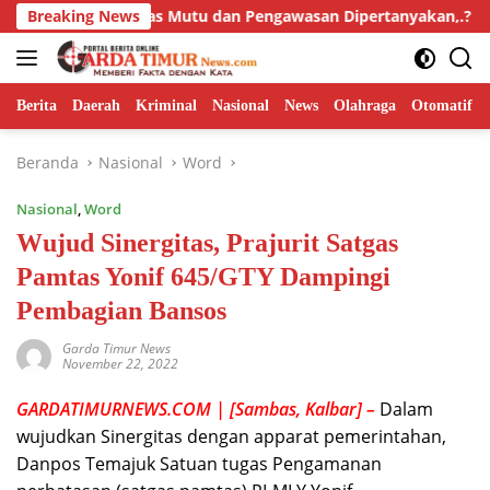
Langsung
 Kualitas Mutu dan Pengawasan Dipertanyakan,.?
Breaking News
Isyu 
ke
konten
Berita
Daerah
Kriminal
Nasional
News
Olahraga
Otomatif
Beranda
Nasional
Word
Nasional
,
Word
Wujud Sinergitas, Prajurit Satgas
Pamtas Yonif 645/GTY Dampingi
Pembagian Bansos
Garda Timur News
November 22, 2022
GARDATIMURNEWS.COM | [Sambas, Kalbar] –
Dalam
wujudkan Sinergitas dengan apparat pemerintahan,
Danpos Temajuk Satuan tugas Pengamanan