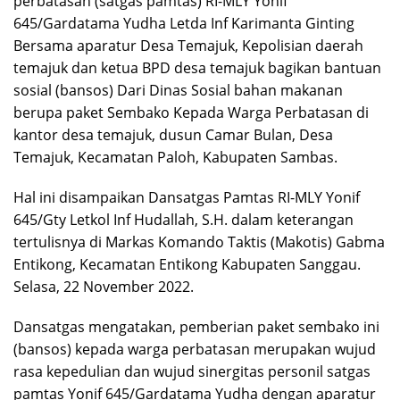
perbatasan (satgas pamtas) RI-MLY Yonif
645/Gardatama Yudha Letda Inf Karimanta Ginting
Bersama aparatur Desa Temajuk, Kepolisian daerah
temajuk dan ketua BPD desa temajuk bagikan bantuan
sosial (bansos) Dari Dinas Sosial bahan makanan
berupa paket Sembako Kepada Warga Perbatasan di
kantor desa temajuk, dusun Camar Bulan, Desa
Temajuk, Kecamatan Paloh, Kabupaten Sambas.
Hal ini disampaikan Dansatgas Pamtas RI-MLY Yonif
645/Gty Letkol Inf Hudallah, S.H. dalam keterangan
tertulisnya di Markas Komando Taktis (Makotis) Gabma
Entikong, Kecamatan Entikong Kabupaten Sanggau.
Selasa, 22 November 2022.
Dansatgas mengatakan, pemberian paket sembako ini
(bansos) kepada warga perbatasan merupakan wujud
rasa kepedulian dan wujud sinergitas personil satgas
pamtas Yonif 645/Gardatama Yudha dengan aparatur