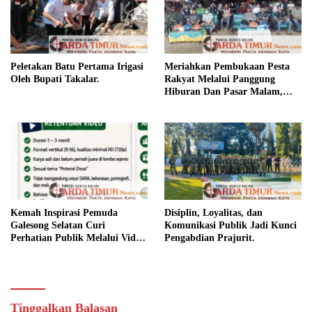
Peletakan Batu Pertama Irigasi
Meriahkan Pembukaan Pesta
Oleh Bupati Takalar.
Rakyat Melalui Panggung
Hiburan Dan Pasar Malam,
Camat Marbo Ajak Warga Jaga
Keamanan dan Kebersamaan.
Kemah Inspirasi Pemuda
Disiplin, Loyalitas, dan
Galesong Selatan Curi
Komunikasi Publik Jadi Kunci
Perhatian Publik Melalui Video
Pengabdian Prajurit.
Potensi Desa.
Tinggalkan Balasan