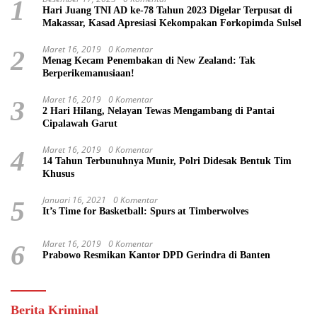
1
Hari Juang TNI AD ke-78 Tahun 2023 Digelar Terpusat di
Makassar, Kasad Apresiasi Kekompakan Forkopimda Sulsel
Maret 16, 2019
0 Komentar
2
Menag Kecam Penembakan di New Zealand: Tak
Berperikemanusiaan!
Maret 16, 2019
0 Komentar
3
2 Hari Hilang, Nelayan Tewas Mengambang di Pantai
Cipalawah Garut
Maret 16, 2019
0 Komentar
4
14 Tahun Terbunuhnya Munir, Polri Didesak Bentuk Tim
Khusus
Januari 16, 2021
0 Komentar
5
It’s Time for Basketball: Spurs at Timberwolves
Maret 16, 2019
0 Komentar
6
Prabowo Resmikan Kantor DPD Gerindra di Banten
Berita Kriminal