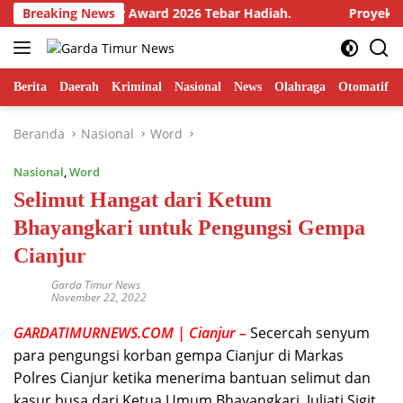
Langsung
blik, Takalar Award 2026 Tebar Hadiah.
Breaking News
Proyek P3-TGAI
ke
konten
Berita
Daerah
Kriminal
Nasional
News
Olahraga
Otomatif
Beranda
Nasional
Word
Nasional
,
Word
Selimut Hangat dari Ketum
Bhayangkari untuk Pengungsi Gempa
Cianjur
Garda Timur News
November 22, 2022
GARDATIMURNEWS.COM | Cianjur –
Secercah senyum
para pengungsi korban gempa Cianjur di Markas
Polres Cianjur ketika menerima bantuan selimut dan
kasur busa dari Ketua Umum Bhayangkari, Juliati Sigit