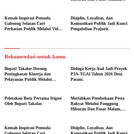
Camat Marbo Ajak Warga Jaga
Keamanan dan Kebersamaan.
Kemah Inspirasi Pemuda
Disiplin, Loyalitas, dan
Galesong Selatan Curi
Komunikasi Publik Jadi Kunci
Perhatian Publik Melalui Video
Pengabdian Prajurit.
Potensi Desa.
Rekomendasi untuk kamu
Bupati Takalar Dorong
Diduga Kerja Asal Jadi Proyek
Peningkatan Kinerja dan
P3A-TGAI Tahun 2026 Desa
Pelayanan Publik Melalui
Patani.
Disiplin ASN.
Peletakan Batu Pertama Irigasi
Meriahkan Pembukaan Pesta
Oleh Bupati Takalar.
Rakyat Melalui Panggung
Hiburan Dan Pasar Malam,
Camat Marbo Ajak Warga Jaga
Keamanan dan Kebersamaan.
Kemah Inspirasi Pemuda
Disiplin, Loyalitas, dan
Galesong Selatan Curi
Komunikasi Publik Jadi Kunci