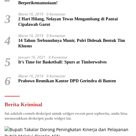
Berperikemanusiaan!
Maret 16, 2019
0 Komentar
3
2 Hari Hilang, Nelayan Tewas Mengambang di Pantai
Cipalawah Garut
Maret 16, 2019
0 Komentar
4
14 Tahun Terbunuhnya Munir, Polri Didesak Bentuk Tim
Khusus
Januari 16, 2021
0 Komentar
5
It’s Time for Basketball: Spurs at Timberwolves
Maret 16, 2019
0 Komentar
6
Prabowo Resmikan Kantor DPD Gerindra di Banten
Berita Kriminal
Ini adalah contoh deskripsi untuk widget recent post wpberita, anda bisa
memasukkan deskripsi pada widget ini.