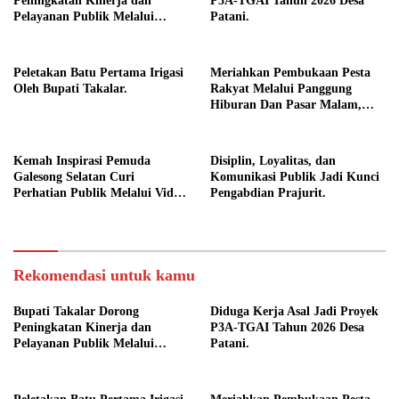
Peningkatan Kinerja dan
P3A-TGAI Tahun 2026 Desa
Pelayanan Publik Melalui
Patani.
Disiplin ASN.
Peletakan Batu Pertama Irigasi
Meriahkan Pembukaan Pesta
Oleh Bupati Takalar.
Rakyat Melalui Panggung
Hiburan Dan Pasar Malam,
Camat Marbo Ajak Warga Jaga
Keamanan dan Kebersamaan.
Kemah Inspirasi Pemuda
Disiplin, Loyalitas, dan
Galesong Selatan Curi
Komunikasi Publik Jadi Kunci
Perhatian Publik Melalui Video
Pengabdian Prajurit.
Potensi Desa.
Rekomendasi untuk kamu
Bupati Takalar Dorong
Diduga Kerja Asal Jadi Proyek
Peningkatan Kinerja dan
P3A-TGAI Tahun 2026 Desa
Pelayanan Publik Melalui
Patani.
Disiplin ASN.