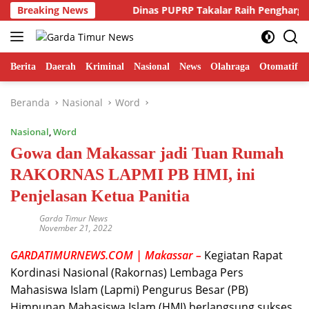
Langsung
an Fitnah??
Breaking News
Dinas PUPRP Takalar Raih Penghargaan OPD
ke
konten
Berita
Daerah
Kriminal
Nasional
News
Olahraga
Otomatif
Beranda
Nasional
Word
Nasional
,
Word
Gowa dan Makassar jadi Tuan Rumah
RAKORNAS LAPMI PB HMI, ini
Penjelasan Ketua Panitia
Garda Timur News
November 21, 2022
GARDATIMURNEWS.COM | Makassar –
Kegiatan Rapat
Kordinasi Nasional (Rakornas) Lembaga Pers
Mahasiswa Islam (Lapmi) Pengurus Besar (PB)
Himpunan Mahasiswa Islam (HMI) berlangsung sukses