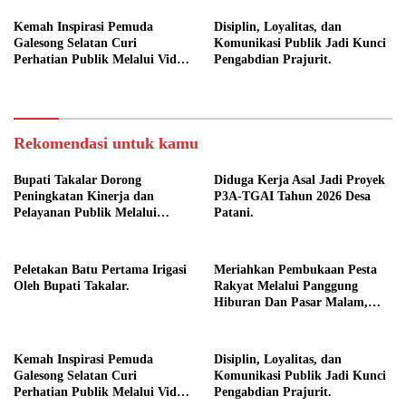
Keamanan dan Kebersamaan.
Kemah Inspirasi Pemuda
Disiplin, Loyalitas, dan
Galesong Selatan Curi
Komunikasi Publik Jadi Kunci
Perhatian Publik Melalui Video
Pengabdian Prajurit.
Potensi Desa.
Rekomendasi untuk kamu
Bupati Takalar Dorong
Diduga Kerja Asal Jadi Proyek
Peningkatan Kinerja dan
P3A-TGAI Tahun 2026 Desa
Pelayanan Publik Melalui
Patani.
Disiplin ASN.
Peletakan Batu Pertama Irigasi
Meriahkan Pembukaan Pesta
Oleh Bupati Takalar.
Rakyat Melalui Panggung
Hiburan Dan Pasar Malam,
Camat Marbo Ajak Warga Jaga
Keamanan dan Kebersamaan.
Kemah Inspirasi Pemuda
Disiplin, Loyalitas, dan
Galesong Selatan Curi
Komunikasi Publik Jadi Kunci
Perhatian Publik Melalui Video
Pengabdian Prajurit.