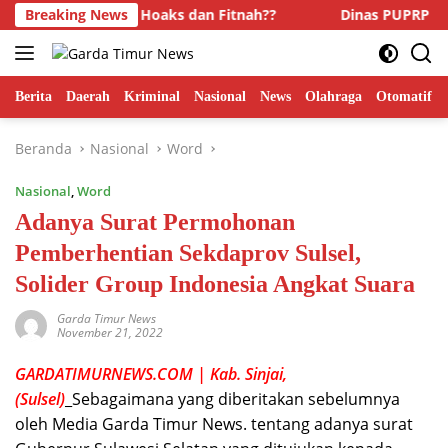
Langsung
as” Narkoba, Hoaks dan Fitnah??
Breaking News
Dinas PUPRP Takalar 
ke
konten
Berita
Daerah
Kriminal
Nasional
News
Olahraga
Otomatif
Beranda
Nasional
Word
Nasional
,
Word
Adanya Surat Permohonan
Pemberhentian Sekdaprov Sulsel,
Solider Group Indonesia Angkat Suara
Garda Timur News
November 21, 2022
GARDATIMURNEWS.COM | Kab. Sinjai,
(Sulsel)
_Sebagaimana yang diberitakan sebelumnya
oleh Media Garda Timur News. tentang adanya surat