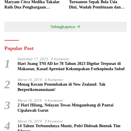
Maryam Citra Medika Takalar
Turnamen Sepak Bola Usia
Raih Dua Penghargaan
Dini, Wadah Pembinaan dan
Bergengsi
Silaturahmi
Selengkapnya
Popular Post
Desember 17, 2023
0 Komentar
1
Hari Juang TNI AD ke-78 Tahun 2023 Digelar Terpusat di
Makassar, Kasad Apresiasi Kekompakan Forkopimda Sulsel
Maret 16, 2019
0 Komentar
2
Menag Kecam Penembakan di New Zealand: Tak
Berperikemanusiaan!
Maret 16, 2019
0 Komentar
3
2 Hari Hilang, Nelayan Tewas Mengambang di Pantai
Cipalawah Garut
Maret 16, 2019
0 Komentar
4
14 Tahun Terbunuhnya Munir, Polri Didesak Bentuk Tim