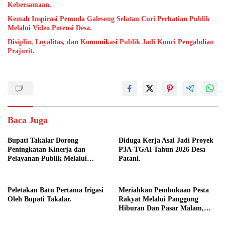
Kebersamaan.
Kemah Inspirasi Pemuda Galesong Selatan Curi Perhatian Publik
Melalui Video Potensi Desa.
Disiplin, Loyalitas, dan Komunikasi Publik Jadi Kunci Pengabdian
Prajurit.
Baca Juga
Bupati Takalar Dorong
Diduga Kerja Asal Jadi Proyek
Peningkatan Kinerja dan
P3A-TGAI Tahun 2026 Desa
Pelayanan Publik Melalui
Patani.
Disiplin ASN.
Peletakan Batu Pertama Irigasi
Meriahkan Pembukaan Pesta
Oleh Bupati Takalar.
Rakyat Melalui Panggung
Hiburan Dan Pasar Malam,
Camat Marbo Ajak Warga Jaga