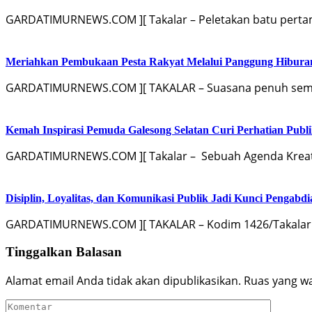
GARDATIMURNEWS.COM ][ Takalar – Peletakan batu pertama
Meriahkan Pembukaan Pesta Rakyat Melalui Panggung Hibur
GARDATIMURNEWS.COM ][ TAKALAR – Suasana penuh sema
Kemah Inspirasi Pemuda Galesong Selatan Curi Perhatian Publik
GARDATIMURNEWS.COM ][ Takalar – Sebuah Agenda Kreati
Disiplin, Loyalitas, dan Komunikasi Publik Jadi Kunci Pengabdi
GARDATIMURNEWS.COM ][ TAKALAR – Kodim 1426/Takalar 
Tinggalkan Balasan
Alamat email Anda tidak akan dipublikasikan.
Ruas yang wa