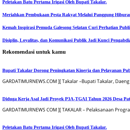
Peletakan Batu Pertama Irigasi Oleh Bupati Takalar.
Meriahkan Pembukaan Pesta Rakyat Melalui Panggung Hibur
Kemah Inspirasi Pemuda Galesong Selatan Curi Perhatian Publik
Disiplin, Loyalitas, dan Komunikasi Publik Jadi Kunci Pengabdi
Rekomendasi untuk kamu
Bupati Takalar Dorong Peningkatan Kinerja dan Pelayanan Publ
GARDATIMURNEWS.COM ][ Takalar –Bupati Takalar, Daeng
Diduga Kerja Asal Jadi Proyek P3A-TGAI Tahun 2026 Desa Pat
GARDATIMURNEWS COM ][ TAKALAR – Pelaksanaan Program 
Peletakan Batu Pertama Irigasi Oleh Bupati Takalar.