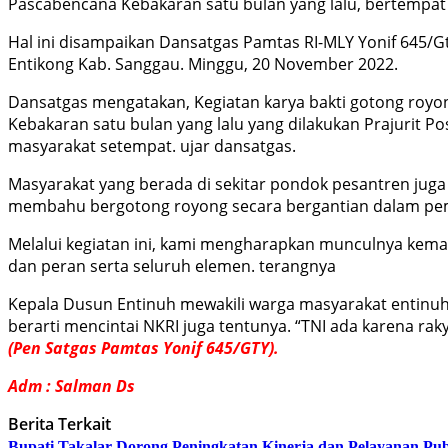
Pascabencana Kebakaran satu bulan yang lalu, bertempat
Hal ini disampaikan Dansatgas Pamtas RI-MLY Yonif 645/Gt
Entikong Kab. Sanggau. Minggu, 20 November 2022.
Dansatgas mengatakan, Kegiatan karya bakti gotong roy
Kebakaran satu bulan yang lalu yang dilakukan Prajuri
masyarakat setempat. ujar dansatgas.
Masyarakat yang berada di sekitar pondok pesantren ju
membahu bergotong royong secara bergantian dalam pe
Melalui kegiatan ini, kami mengharapkan munculnya kem
dan peran serta seluruh elemen. terangnya
Kepala Dusun Entinuh mewakili warga masyarakat entinu
berarti mencintai NKRI juga tentunya. “TNI ada karena rak
(Pen Satgas Pamtas Yonif 645/GTY).
Adm : Salman Ds
Berita Terkait
Bupati Takalar Dorong Peningkatan Kinerja dan Pelayanan Publ