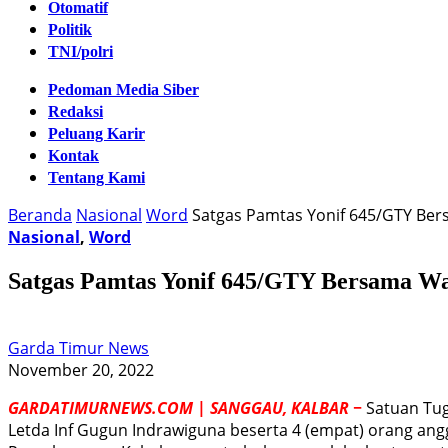
Otomatif
Politik
TNI/polri
Pedoman Media Siber
Redaksi
Peluang Karir
Kontak
Tentang Kami
Beranda
Nasional
Word
Satgas Pamtas Yonif 645/GTY Be
Nasional
,
Word
Satgas Pamtas Yonif 645/GTY Bersama W
Garda Timur News
November 20, 2022
GARDATIMURNEWS.COM | SANGGAU, KALBAR −
Satuan Tug
Letda Inf Gugun Indrawiguna beserta 4 (empat) orang an