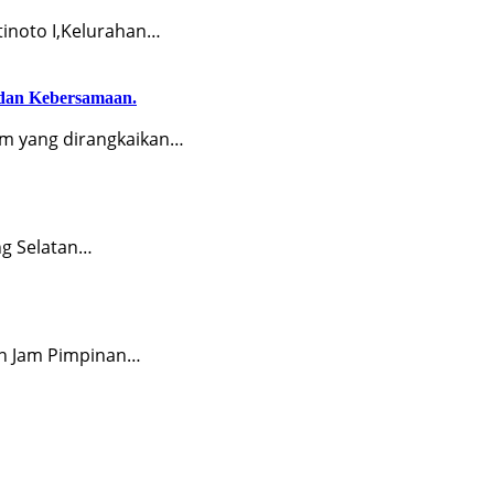
tinoto I,Kelurahan…
dan Kebersamaan.
 yang dirangkaikan…
g Selatan…
an Jam Pimpinan…