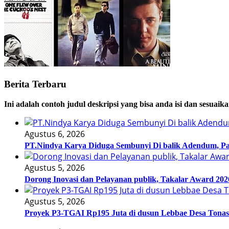
Berita Terbaru
Ini adalah contoh judul deskripsi yang bisa anda isi dan sesuaik
Agustus 6, 2026
PT.Nindya Karya Diduga Sembunyi Di balik Adendum, Pakt
Agustus 5, 2026
Dorong Inovasi dan Pelayanan publik, Takalar Award 202
Agustus 5, 2026
Proyek P3-TGAI Rp195 Juta di dusun Lebbae Desa Tonas