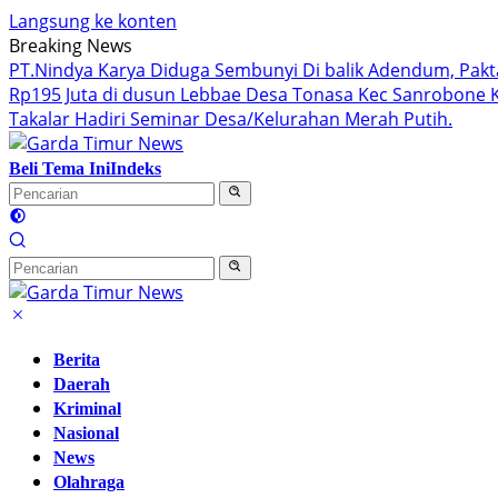
Langsung ke konten
Breaking News
PT.Nindya Karya Diduga Sembunyi Di balik Adendum, Pakta 
Rp195 Juta di dusun Lebbae Desa Tonasa Kec Sanrobone K
Takalar Hadiri Seminar Desa/Kelurahan Merah Putih.
Beli Tema Ini
Indeks
Berita
Daerah
Kriminal
Nasional
News
Olahraga