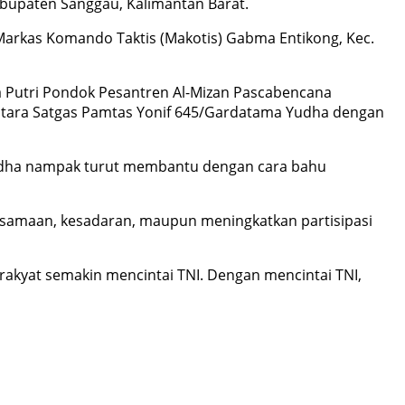
abupaten Sanggau, Kalimantan Barat.
i Markas Komando Taktis (Makotis) Gabma Entikong, Kec.
 Putri Pondok Pesantren Al-Mizan Pascabencana
antara Satgas Pamtas Yonif 645/Gardatama Yudha dengan
Yudha nampak turut membantu dengan cara bahu
rsamaan, kesadaran, maupun meningkatkan partisipasi
akyat semakin mencintai TNI. Dengan mencintai TNI,