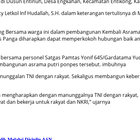
 di Dusun Entinuh, Desa Engkahan, Kecamatan Entikong, K
y Letkol Inf Hudallah, S.H. dalam keterangan tertulisnya d
ong Bersama warga ini dalam pembangunan Kembali Asrama
t Pos Panga diharapkan dapat memperkokoh hubungan baik 
ga bersama personel Satgas Pamtas Yonif 645/Gardatama 
mbangunan asrama putri ponpes tersebut. imbuhnya
anunggalan TNI dengan rakyat. Sekaligus membangun kebe
h mengharapkan dengan manunggalnya TNI dengan rakyat, r
yat dan bekerja untuk rakyat dan NKRI,” ujarnya
ik Melalui Disiplin ASN.