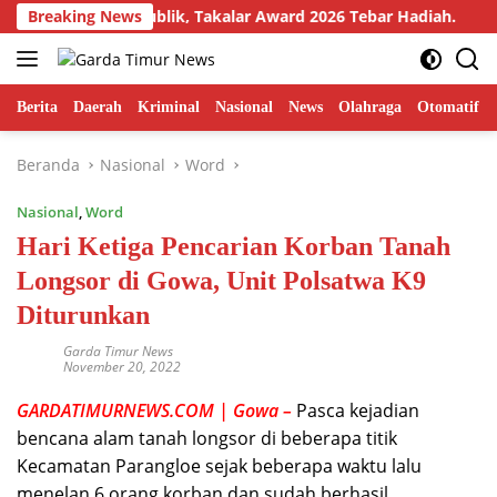
Langsung
n Pelayanan publik, Takalar Award 2026 Tebar Hadiah.
Breaking News
P
ke
konten
Berita
Daerah
Kriminal
Nasional
News
Olahraga
Otomatif
Beranda
Nasional
Word
Nasional
,
Word
Hari Ketiga Pencarian Korban Tanah
Longsor di Gowa, Unit Polsatwa K9
Diturunkan
Garda Timur News
November 20, 2022
GARDATIMURNEWS.COM | Gowa –
Pasca kejadian
bencana alam tanah longsor di beberapa titik
Kecamatan Parangloe sejak beberapa waktu lalu
menelan 6 orang korban dan sudah berhasil