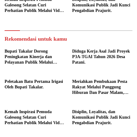
Galesong Selatan Curi
Komunikasi Publik Jadi Kunci
Perhatian Publik Melalui Video
Pengabdian Prajurit.
Potensi Desa.
Rekomendasi untuk kamu
Bupati Takalar Dorong
Diduga Kerja Asal Jadi Proyek
Peningkatan Kinerja dan
P3A-TGAI Tahun 2026 Desa
Pelayanan Publik Melalui
Patani.
Disiplin ASN.
Peletakan Batu Pertama Irigasi
Meriahkan Pembukaan Pesta
Oleh Bupati Takalar.
Rakyat Melalui Panggung
Hiburan Dan Pasar Malam,
Camat Marbo Ajak Warga Jaga
Keamanan dan Kebersamaan.
Kemah Inspirasi Pemuda
Disiplin, Loyalitas, dan
Galesong Selatan Curi
Komunikasi Publik Jadi Kunci
Perhatian Publik Melalui Video
Pengabdian Prajurit.
Potensi Desa.