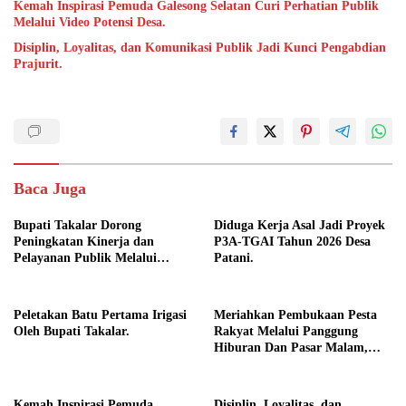
Kemah Inspirasi Pemuda Galesong Selatan Curi Perhatian Publik
Melalui Video Potensi Desa.
Disiplin, Loyalitas, dan Komunikasi Publik Jadi Kunci Pengabdian
Prajurit.
Baca Juga
Bupati Takalar Dorong
Diduga Kerja Asal Jadi Proyek
Peningkatan Kinerja dan
P3A-TGAI Tahun 2026 Desa
Pelayanan Publik Melalui
Patani.
Disiplin ASN.
Peletakan Batu Pertama Irigasi
Meriahkan Pembukaan Pesta
Oleh Bupati Takalar.
Rakyat Melalui Panggung
Hiburan Dan Pasar Malam,
Camat Marbo Ajak Warga Jaga
Keamanan dan Kebersamaan.
Kemah Inspirasi Pemuda
Disiplin, Loyalitas, dan