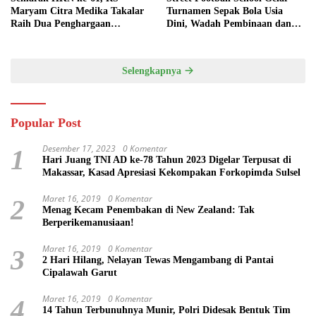
Maryam Citra Medika Takalar
Turnamen Sepak Bola Usia
Raih Dua Penghargaan
Dini, Wadah Pembinaan dan
Bergengsi
Silaturahmi
Selengkapnya
Popular Post
Desember 17, 2023
0 Komentar
1
Hari Juang TNI AD ke-78 Tahun 2023 Digelar Terpusat di
Makassar, Kasad Apresiasi Kekompakan Forkopimda Sulsel
Maret 16, 2019
0 Komentar
2
Menag Kecam Penembakan di New Zealand: Tak
Berperikemanusiaan!
Maret 16, 2019
0 Komentar
3
2 Hari Hilang, Nelayan Tewas Mengambang di Pantai
Cipalawah Garut
Maret 16, 2019
0 Komentar
4
14 Tahun Terbunuhnya Munir, Polri Didesak Bentuk Tim