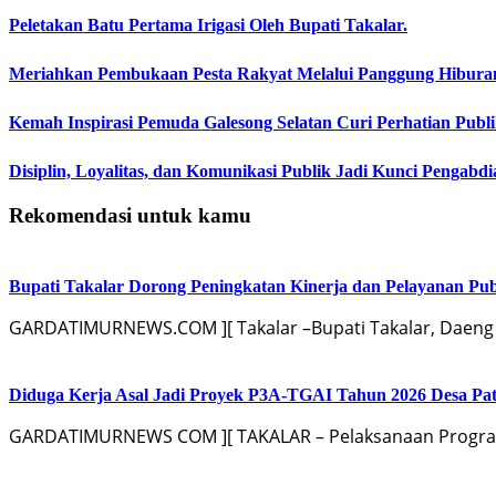
Peletakan Batu Pertama Irigasi Oleh Bupati Takalar.
Meriahkan Pembukaan Pesta Rakyat Melalui Panggung Hibur
Kemah Inspirasi Pemuda Galesong Selatan Curi Perhatian Publik
Disiplin, Loyalitas, dan Komunikasi Publik Jadi Kunci Pengabdi
Rekomendasi untuk kamu
Bupati Takalar Dorong Peningkatan Kinerja dan Pelayanan Publ
GARDATIMURNEWS.COM ][ Takalar –Bupati Takalar, Daeng
Diduga Kerja Asal Jadi Proyek P3A-TGAI Tahun 2026 Desa Pat
GARDATIMURNEWS COM ][ TAKALAR – Pelaksanaan Program 