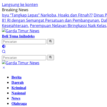
Langsung ke konten
Breaking News
Isyu “Tangkap Lepas” Narkoba, Hoaks dan Fitnah??
Dinas 
81 RI dengan Semangat Persatuan dan Pembangunan.‍
Da
Kesejahteraan.
Perempuan Nelayan Biringkassi Naik Kelas,
Beli Tema Ini
Indeks
Berita
Daerah
Kriminal
Nasional
News
Olahraga