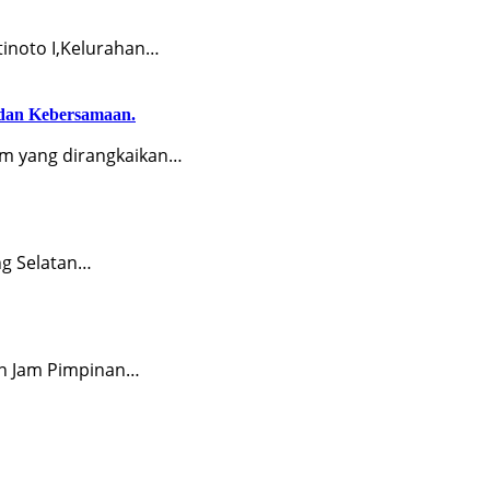
tinoto I,Kelurahan…
dan Kebersamaan.
 yang dirangkaikan…
g Selatan…
an Jam Pimpinan…