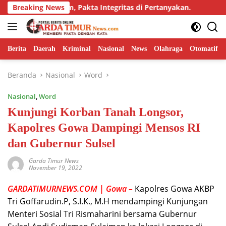
Langsung
k Adendum, Pakta Integritas di Pertanyakan.
Breaking News
Dorong Ino
ke
konten
Berita
Daerah
Kriminal
Nasional
News
Olahraga
Otomatif
Beranda
Nasional
Word
Nasional
,
Word
Kunjungi Korban Tanah Longsor,
Kapolres Gowa Dampingi Mensos RI
dan Gubernur Sulsel
Garda Timur News
November 19, 2022
GARDATIMURNEWS.COM | Gowa –
Kapolres Gowa AKBP
Tri Goffarudin.P, S.I.K., M.H mendampingi Kunjungan
Menteri Sosial Tri Rismaharini bersama Gubernur