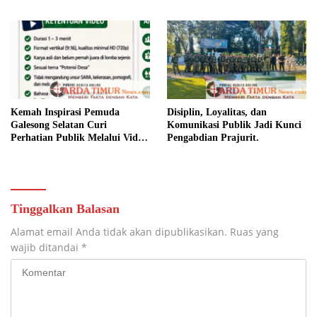
Camat Marbo Ajak Warga Jaga
Keamanan dan Kebersamaan.
Kemah Inspirasi Pemuda
Disiplin, Loyalitas, dan
Galesong Selatan Curi
Komunikasi Publik Jadi Kunci
Perhatian Publik Melalui Video
Pengabdian Prajurit.
Potensi Desa.
Tinggalkan Balasan
Alamat email Anda tidak akan dipublikasikan.
Ruas yang
wajib ditandai
*