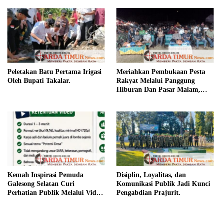
Peletakan Batu Pertama Irigasi
Meriahkan Pembukaan Pesta
Oleh Bupati Takalar.
Rakyat Melalui Panggung
Hiburan Dan Pasar Malam,
Camat Marbo Ajak Warga Jaga
Keamanan dan Kebersamaan.
Kemah Inspirasi Pemuda
Disiplin, Loyalitas, dan
Galesong Selatan Curi
Komunikasi Publik Jadi Kunci
Perhatian Publik Melalui Video
Pengabdian Prajurit.
Potensi Desa.