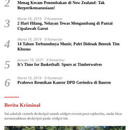
2
Menag Kecam Penembakan di New Zealand: Tak
Berperikemanusiaan!
Maret 16, 2019
0 Komentar
3
2 Hari Hilang, Nelayan Tewas Mengambang di Pantai
Cipalawah Garut
Maret 16, 2019
0 Komentar
4
14 Tahun Terbunuhnya Munir, Polri Didesak Bentuk Tim
Khusus
Januari 16, 2021
0 Komentar
5
It’s Time for Basketball: Spurs at Timberwolves
Maret 16, 2019
0 Komentar
6
Prabowo Resmikan Kantor DPD Gerindra di Banten
Berita Kriminal
Ini adalah contoh deskripsi untuk widget recent post wpberita, anda bisa
memasukkan deskripsi pada widget ini.