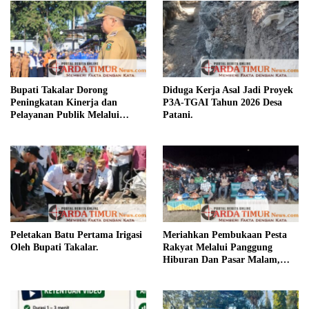
Bupati Takalar Dorong
Diduga Kerja Asal Jadi Proyek
Peningkatan Kinerja dan
P3A-TGAI Tahun 2026 Desa
Pelayanan Publik Melalui
Patani.
Disiplin ASN.
Peletakan Batu Pertama Irigasi
Meriahkan Pembukaan Pesta
Oleh Bupati Takalar.
Rakyat Melalui Panggung
Hiburan Dan Pasar Malam,
Camat Marbo Ajak Warga Jaga
Keamanan dan Kebersamaan.