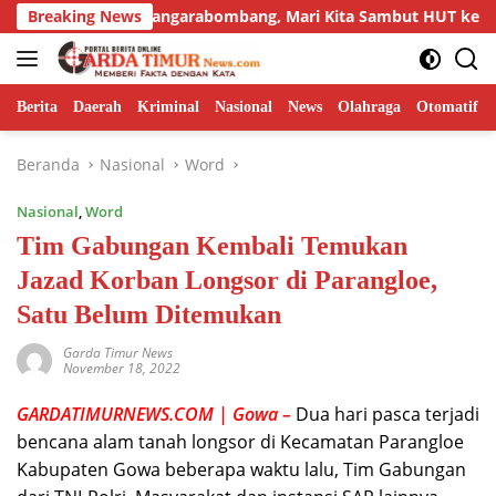
Langsung
Camat Mangarabombang, Mari Kita Sambut HUT ke-81 RI deng
Breaking News
ke
konten
Berita
Daerah
Kriminal
Nasional
News
Olahraga
Otomatif
Beranda
Nasional
Word
Nasional
,
Word
Tim Gabungan Kembali Temukan
Jazad Korban Longsor di Parangloe,
Satu Belum Ditemukan
Garda Timur News
November 18, 2022
GARDATIMURNEWS.COM | Gowa –
Dua hari pasca terjadi
bencana alam tanah longsor di Kecamatan Parangloe
Kabupaten Gowa beberapa waktu lalu, Tim Gabungan