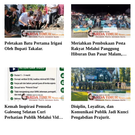
Peletakan Batu Pertama Irigasi
Meriahkan Pembukaan Pesta
Oleh Bupati Takalar.
Rakyat Melalui Panggung
Hiburan Dan Pasar Malam,
Camat Marbo Ajak Warga Jaga
Keamanan dan Kebersamaan.
Kemah Inspirasi Pemuda
Disiplin, Loyalitas, dan
Galesong Selatan Curi
Komunikasi Publik Jadi Kunci
Perhatian Publik Melalui Video
Pengabdian Prajurit.
Potensi Desa.