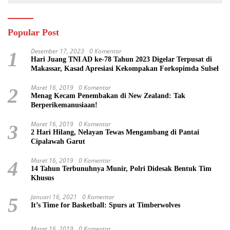
Popular Post
Desember 17, 2023
0 Komentar
1
Hari Juang TNI AD ke-78 Tahun 2023 Digelar Terpusat di
Makassar, Kasad Apresiasi Kekompakan Forkopimda Sulsel
Maret 16, 2019
0 Komentar
2
Menag Kecam Penembakan di New Zealand: Tak
Berperikemanusiaan!
Maret 16, 2019
0 Komentar
3
2 Hari Hilang, Nelayan Tewas Mengambang di Pantai
Cipalawah Garut
Maret 16, 2019
0 Komentar
4
14 Tahun Terbunuhnya Munir, Polri Didesak Bentuk Tim
Khusus
Januari 16, 2021
0 Komentar
5
It’s Time for Basketball: Spurs at Timberwolves
Maret 16, 2019
0 Komentar