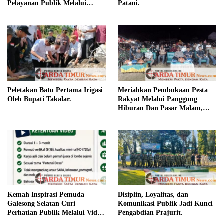
Pelayanan Publik Melalui
Patani.
Disiplin ASN.
Peletakan Batu Pertama Irigasi
Meriahkan Pembukaan Pesta
Oleh Bupati Takalar.
Rakyat Melalui Panggung
Hiburan Dan Pasar Malam,
Camat Marbo Ajak Warga Jaga
Keamanan dan Kebersamaan.
Kemah Inspirasi Pemuda
Disiplin, Loyalitas, dan
Galesong Selatan Curi
Komunikasi Publik Jadi Kunci
Perhatian Publik Melalui Video
Pengabdian Prajurit.
Potensi Desa.