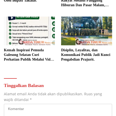
Oleh Bupati Takalar.
Rakyat Melalui Panggung
Hiburan Dan Pasar Malam,
Camat Marbo Ajak Warga Jaga
Keamanan dan Kebersamaan.
Kemah Inspirasi Pemuda
Disiplin, Loyalitas, dan
Galesong Selatan Curi
Komunikasi Publik Jadi Kunci
Perhatian Publik Melalui Video
Pengabdian Prajurit.
Potensi Desa.
Tinggalkan Balasan
Alamat email Anda tidak akan dipublikasikan.
Ruas yang
wajib ditandai
*