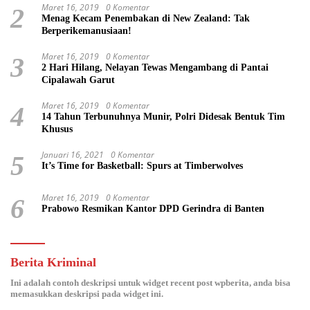
Maret 16, 2019
0 Komentar
2
Menag Kecam Penembakan di New Zealand: Tak
Berperikemanusiaan!
Maret 16, 2019
0 Komentar
3
2 Hari Hilang, Nelayan Tewas Mengambang di Pantai
Cipalawah Garut
Maret 16, 2019
0 Komentar
4
14 Tahun Terbunuhnya Munir, Polri Didesak Bentuk Tim
Khusus
Januari 16, 2021
0 Komentar
5
It’s Time for Basketball: Spurs at Timberwolves
Maret 16, 2019
0 Komentar
6
Prabowo Resmikan Kantor DPD Gerindra di Banten
Berita Kriminal
Ini adalah contoh deskripsi untuk widget recent post wpberita, anda bisa
memasukkan deskripsi pada widget ini.