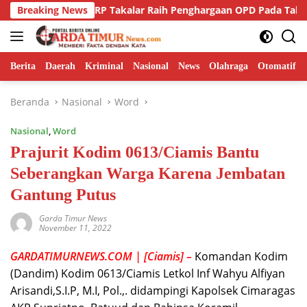
Langsung
nas PUPRP Takalar Raih Penghargaan OPD Pada Takalar Award 2
Breaking News
ke
konten
Berita
Daerah
Kriminal
Nasional
News
Olahraga
Otomatif
Beranda
Nasional
Word
Nasional
,
Word
Prajurit Kodim 0613/Ciamis Bantu
Seberangkan Warga Karena Jembatan
Gantung Putus
Garda Timur News
November 11, 2022
GARDATIMURNEWS.COM | [Ciamis] –
Komandan Kodim
(Dandim) Kodim 0613/Ciamis Letkol Inf Wahyu Alfiyan
Arisandi,S.I.P, M.I, Pol.,. didampingi Kapolsek Cimaragas