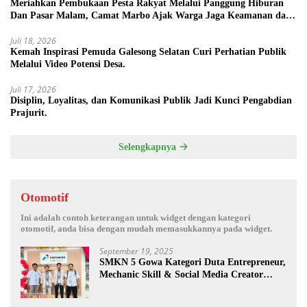
Meriahkan Pembukaan Pesta Rakyat Melalui Panggung Hiburan
Dan Pasar Malam, Camat Marbo Ajak Warga Jaga Keamanan dan
Kebersamaan.
Juli 18, 2026
Kemah Inspirasi Pemuda Galesong Selatan Curi Perhatian Publik
Melalui Video Potensi Desa.
Juli 17, 2026
Disiplin, Loyalitas, dan Komunikasi Publik Jadi Kunci Pengabdian
Prajurit.
Selengkapnya
Otomotif
Ini adalah contoh keterangan untuk widget dengan kategori
otomotif, anda bisa dengan mudah memasukkannya pada widget.
September 19, 2025
SMKN 5 Gowa Kategori Duta Entrepreneur,
Mechanic Skill & Social Media Creator
Enduro Skill Contest Nasional Ta- 2025