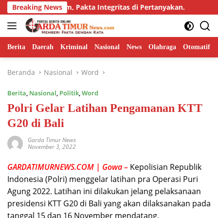
Langsung
Adendum, Pakta Integritas di Pertanyakan.
Breaking News
Dorong Inova
ke
konten
Berita
Daerah
Kriminal
Nasional
News
Olahraga
Otomatif
Beranda
Nasional
Word
Berita
,
Nasional
,
Politik
,
Word
Polri Gelar Latihan Pengamanan KTT
G20 di Bali
Garda Timur News
November 3, 2022
GARDATIMURNEWS.COM | Gowa –
Kepolisian Republik
Indonesia (Polri) menggelar latihan pra Operasi Puri
Agung 2022. Latihan ini dilakukan jelang pelaksanaan
presidensi KTT G20 di Bali yang akan dilaksanakan pada
tanggal 15 dan 16 November mendatang.