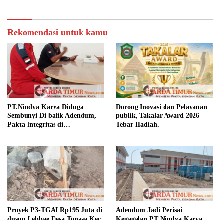
Rekomendasi untuk kamu
PT.Nindya Karya Diduga
Dorong Inovasi dan Pelayanan
Sembunyi Di balik Adendum,
publik, Takalar Award 2026
Pakta Integritas di
Tebar Hadiah.
Pertanyakan.
Proyek P3-TGAI Rp195 Juta di
Adendum Jadi Perisai
dusun Lebbae Desa Tonasa Kec
Kegagalan PT Nindya Karya