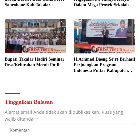
Sanrobone Kab Takalar
Dalam Mega Proyek Sekolah
Disorot.
Rakyat.
Bupati Takalar Hadiri Seminar
H.Achmad Daeng Se’re Berhasil
Desa/Kelurahan Merah Putih.
Perjuangkan Program
Indonesia Pintar Kabupaten
Takalar.
Tinggalkan Balasan
Alamat email Anda tidak akan dipublikasikan.
Ruas yang
wajib ditandai
*