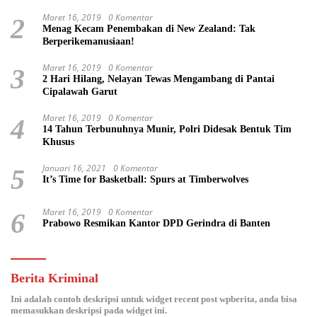
Maret 16, 2019
0 Komentar
2
Menag Kecam Penembakan di New Zealand: Tak
Berperikemanusiaan!
Maret 16, 2019
0 Komentar
3
2 Hari Hilang, Nelayan Tewas Mengambang di Pantai
Cipalawah Garut
Maret 16, 2019
0 Komentar
4
14 Tahun Terbunuhnya Munir, Polri Didesak Bentuk Tim
Khusus
Januari 16, 2021
0 Komentar
5
It’s Time for Basketball: Spurs at Timberwolves
Maret 16, 2019
0 Komentar
6
Prabowo Resmikan Kantor DPD Gerindra di Banten
Berita Kriminal
Ini adalah contoh deskripsi untuk widget recent post wpberita, anda bisa
memasukkan deskripsi pada widget ini.