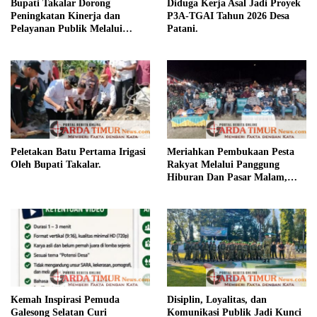
Bupati Takalar Dorong
Diduga Kerja Asal Jadi Proyek
Peningkatan Kinerja dan
P3A-TGAI Tahun 2026 Desa
Pelayanan Publik Melalui
Patani.
Disiplin ASN.
Peletakan Batu Pertama Irigasi
Meriahkan Pembukaan Pesta
Oleh Bupati Takalar.
Rakyat Melalui Panggung
Hiburan Dan Pasar Malam,
Camat Marbo Ajak Warga Jaga
Keamanan dan Kebersamaan.
Kemah Inspirasi Pemuda
Disiplin, Loyalitas, dan
Galesong Selatan Curi
Komunikasi Publik Jadi Kunci