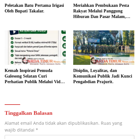
Peletakan Batu Pertama Irigasi
Meriahkan Pembukaan Pesta
Oleh Bupati Takalar.
Rakyat Melalui Panggung
Hiburan Dan Pasar Malam,
Camat Marbo Ajak Warga Jaga
Keamanan dan Kebersamaan.
Kemah Inspirasi Pemuda
Disiplin, Loyalitas, dan
Galesong Selatan Curi
Komunikasi Publik Jadi Kunci
Perhatian Publik Melalui Video
Pengabdian Prajurit.
Potensi Desa.
Tinggalkan Balasan
Alamat email Anda tidak akan dipublikasikan.
Ruas yang
wajib ditandai
*