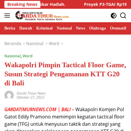
Langsung
d 2026 Tebar Hadiah.
Breaking News
Proyek P3-TGAI Rp195 Juta di dusu
ke
konten
Berita
Daerah
Kriminal
Nasional
News
Olahraga
Otomatif
Beranda
Nasional
Word
Nasional
,
Word
Wakapolri Pimpin Tactical Floor Game,
Susun Strategi Pengamanan KTT G20
di Bali
Garda Timur News
Oktober 27, 2022
GARDATIMURNEWS.COM | BALI –
Wakapolri Komjen Pol
Gatot Eddy Pramono memimpin kegiatan tactical floor
game (TFG) untuk menyusun taktik dan strategi yang