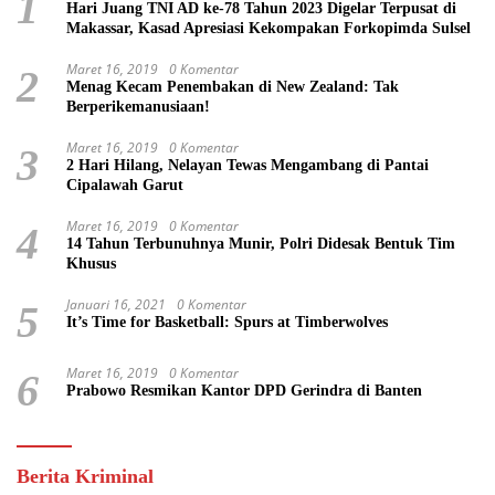
1
Hari Juang TNI AD ke-78 Tahun 2023 Digelar Terpusat di
Makassar, Kasad Apresiasi Kekompakan Forkopimda Sulsel
Maret 16, 2019
0 Komentar
2
Menag Kecam Penembakan di New Zealand: Tak
Berperikemanusiaan!
Maret 16, 2019
0 Komentar
3
2 Hari Hilang, Nelayan Tewas Mengambang di Pantai
Cipalawah Garut
Maret 16, 2019
0 Komentar
4
14 Tahun Terbunuhnya Munir, Polri Didesak Bentuk Tim
Khusus
Januari 16, 2021
0 Komentar
5
It’s Time for Basketball: Spurs at Timberwolves
Maret 16, 2019
0 Komentar
6
Prabowo Resmikan Kantor DPD Gerindra di Banten
Berita Kriminal