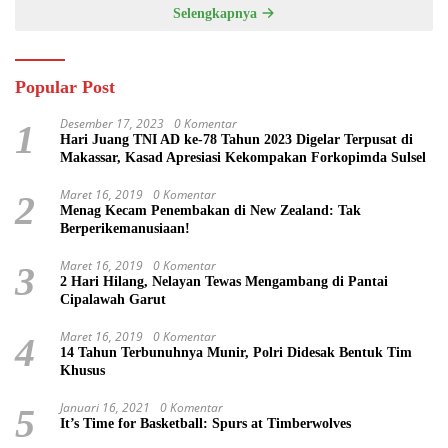
Selengkapnya
Popular Post
Desember 17, 2023
0 Komentar
1
Hari Juang TNI AD ke-78 Tahun 2023 Digelar Terpusat di
Makassar, Kasad Apresiasi Kekompakan Forkopimda Sulsel
Maret 16, 2019
0 Komentar
2
Menag Kecam Penembakan di New Zealand: Tak
Berperikemanusiaan!
Maret 16, 2019
0 Komentar
3
2 Hari Hilang, Nelayan Tewas Mengambang di Pantai
Cipalawah Garut
Maret 16, 2019
0 Komentar
4
14 Tahun Terbunuhnya Munir, Polri Didesak Bentuk Tim
Khusus
Januari 16, 2021
0 Komentar
5
It’s Time for Basketball: Spurs at Timberwolves