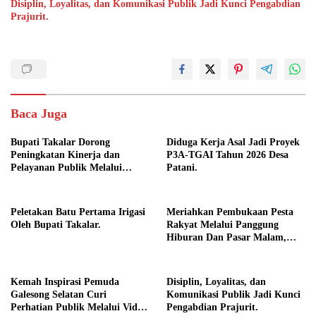
Disiplin, Loyalitas, dan Komunikasi Publik Jadi Kunci Pengabdian
Prajurit.
Baca Juga
Bupati Takalar Dorong
Diduga Kerja Asal Jadi Proyek
Peningkatan Kinerja dan
P3A-TGAI Tahun 2026 Desa
Pelayanan Publik Melalui
Patani.
Disiplin ASN.
Peletakan Batu Pertama Irigasi
Meriahkan Pembukaan Pesta
Oleh Bupati Takalar.
Rakyat Melalui Panggung
Hiburan Dan Pasar Malam,
Camat Marbo Ajak Warga Jaga
Keamanan dan Kebersamaan.
Kemah Inspirasi Pemuda
Disiplin, Loyalitas, dan
Galesong Selatan Curi
Komunikasi Publik Jadi Kunci
Perhatian Publik Melalui Video
Pengabdian Prajurit.