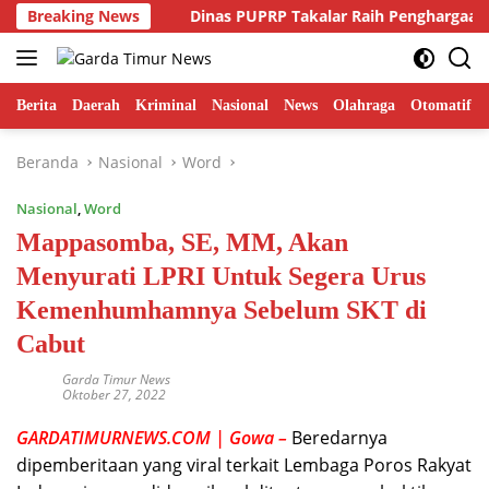
Langsung
n Fitnah??
Breaking News
Dinas PUPRP Takalar Raih Penghargaan OPD 
ke
konten
Berita
Daerah
Kriminal
Nasional
News
Olahraga
Otomatif
Beranda
Nasional
Word
Nasional
,
Word
Mappasomba, SE, MM, Akan
Menyurati LPRI Untuk Segera Urus
Kemenhumhamnya Sebelum SKT di
Cabut
Garda Timur News
Oktober 27, 2022
GARDATIMURNEWS.COM | Gowa –
Beredarnya
dipemberitaan yang viral terkait Lembaga Poros Rakyat