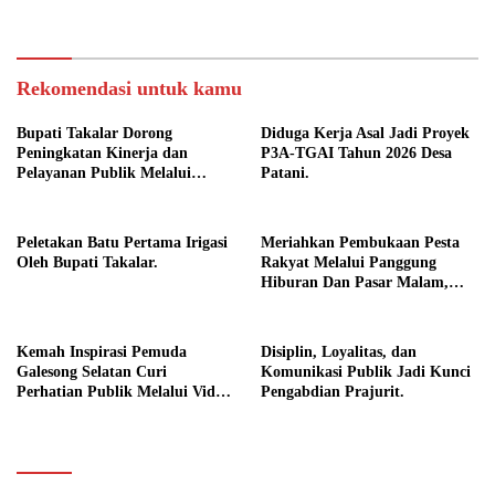
Potensi Desa.
Rekomendasi untuk kamu
Bupati Takalar Dorong
Diduga Kerja Asal Jadi Proyek
Peningkatan Kinerja dan
P3A-TGAI Tahun 2026 Desa
Pelayanan Publik Melalui
Patani.
Disiplin ASN.
Peletakan Batu Pertama Irigasi
Meriahkan Pembukaan Pesta
Oleh Bupati Takalar.
Rakyat Melalui Panggung
Hiburan Dan Pasar Malam,
Camat Marbo Ajak Warga Jaga
Keamanan dan Kebersamaan.
Kemah Inspirasi Pemuda
Disiplin, Loyalitas, dan
Galesong Selatan Curi
Komunikasi Publik Jadi Kunci
Perhatian Publik Melalui Video
Pengabdian Prajurit.
Potensi Desa.