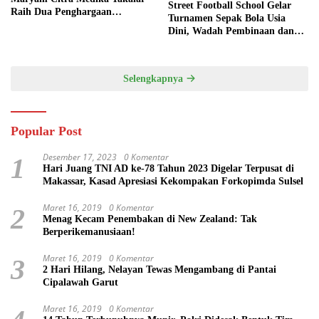
Street Football School Gelar
Raih Dua Penghargaan
Turnamen Sepak Bola Usia
Bergengsi
Dini, Wadah Pembinaan dan
Silaturahmi
Selengkapnya
Popular Post
Desember 17, 2023
0 Komentar
1
Hari Juang TNI AD ke-78 Tahun 2023 Digelar Terpusat di
Makassar, Kasad Apresiasi Kekompakan Forkopimda Sulsel
Maret 16, 2019
0 Komentar
2
Menag Kecam Penembakan di New Zealand: Tak
Berperikemanusiaan!
Maret 16, 2019
0 Komentar
3
2 Hari Hilang, Nelayan Tewas Mengambang di Pantai
Cipalawah Garut
Maret 16, 2019
0 Komentar