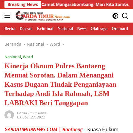
Langsung
Breaking News
Camat Mangarabombang, Mari Kita Sambut HUT ke-81 RI
ke
konten
Berita
Daerah
Kriminal
Nasional
News
Olahraga
Otomatif
Beranda
Nasional
Word
Nasional
,
Word
Kinerja Oknum Polres Bantaeng
Menuai Sorotan. Dalam Menangani
Kasus Dugaan Tindak Penganiayaan
Terhadap Andi Isla Rahmah, LSM
LABRAKI Beri Tanggapan
Garda Timur News
Oktober 27, 2022
GARDATIMURNEWS.COM | Bantaeng –
Kuasa Hukum