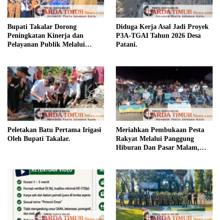
Bupati Takalar Dorong
Diduga Kerja Asal Jadi Proyek
Peningkatan Kinerja dan
P3A-TGAI Tahun 2026 Desa
Pelayanan Publik Melalui
Patani.
Disiplin ASN.
Peletakan Batu Pertama Irigasi
Meriahkan Pembukaan Pesta
Oleh Bupati Takalar.
Rakyat Melalui Panggung
Hiburan Dan Pasar Malam,
Camat Marbo Ajak Warga Jaga
Keamanan dan Kebersamaan.