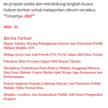
ke propam polda dan mendukung langkah Kuasa
hukum korban untuk melaporkan oknum tersebut,
“Tutupnya
. (Red’*
Adm : Ss
Berita Terkait
Bupati Takalar Dorong Peningkatan Kinerja dan Pelayanan Publik
Melalui Disiplin ASN.
Diduga Kerja Asal Jadi Proyek P3A-TGAI Tahun 2026 Desa Patani.
Peletakan Batu Pertama Irigasi Oleh Bupati Takalar.
Meriahkan Pembukaan Pesta Rakyat Melalui Panggung Hiburan
Dan Pasar Malam, Camat Marbo Ajak Warga Jaga Keamanan dan
Kebersamaan.
Kemah Inspirasi Pemuda Galesong Selatan Curi Perhatian Publik
Melalui Video Potensi Desa.
Disiplin, Loyalitas, dan Komunikasi Publik Jadi Kunci Pengabdian
Prajurit.