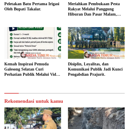
Peletakan Batu Pertama Irigasi
Meriahkan Pembukaan Pesta
Oleh Bupati Takalar.
Rakyat Melalui Panggung
Hiburan Dan Pasar Malam,
Camat Marbo Ajak Warga Jaga
Keamanan dan Kebersamaan.
Kemah Inspirasi Pemuda
Disiplin, Loyalitas, dan
Galesong Selatan Curi
Komunikasi Publik Jadi Kunci
Perhatian Publik Melalui Video
Pengabdian Prajurit.
Potensi Desa.
Rekomendasi untuk kamu